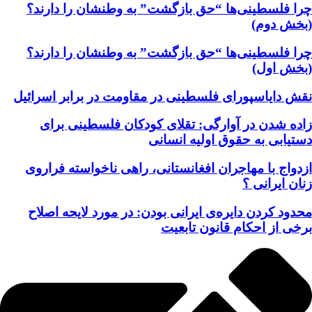
چرا فلسطینی‌ها “حق بازگشت” به وطنشان‌ را دارند؟
(بخش دوم)
چرا فلسطینی‌ها “حق بازگشت” به وطنشان‌ را دارند؟
(بخش اول)
نقش دایاسپورای فلسطینی در مقاومت در برابر اسرائیل
زاده شدن در آوارگی: تقلای کودکان فلسطینی برای
دستیابی به حقوق اولیه انسانی
ازدواج با مهاجران افغانستانی، راهی ناخواسته فراروی
زنان ایرانی ؟
محدود کردن دایره‌ی ایرانی بودن: در مورد لایحه اصلاح
برخی از احکام قانون تابعیت