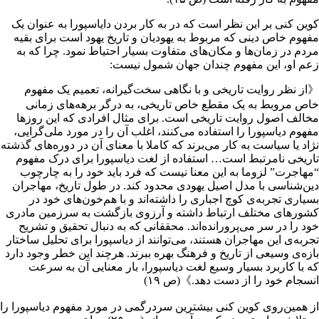
کوین کنی بر این نظر است که در به کار بردن دایاسپورا به عنوان یک
مفهوم خاص دینی که مربوط به یهودیان و تاریخ یهود است برای بقیه
مردم در زمان‌ها و مکان‌های متفاوت بسیار احتیاط نمود. چرا که به
زعم او، این مفهوم چندان جهان شمول نیست:
《از نظر روایت تاریخی و با نگاهی سخت‌گیرانه، تعمیم یک مفهوم
خاص مروبط به یک مقطع خاص تاریخی، به درگر برهه‌های زمانی
مخالف اصول روایت تاریخی است. برای مثال افرادی که این روزها
مفهوم دیاسپورا را استفاده می‌کنند، اغلب آن را در مورد ملی‌گرایی،
نژاد یا سیاست به کار می‌برند که کاملا با معنای آن در دوره‌های گذشته
تاریخی نامرتبط است… استفاده از لغت دیاسپورا برای درک مفهوم
“مهاجرت” لزوما به این معنا نیست که فرد باید خود را به چارچوب
دین‌شناسی با مدل اصیل یهودی محدود کند. در طول تاریخ، مهاجران
بسیاری تجربه‌ی کوچ اجباری را داشته‌اند و با هم‌خون‌های خود در
کشورهای مختلف ارتباط داشته و آرزوی بازگشت به سرزمین مادری
خود را در سر می‌پرورانده‌اند. محققانی که به دنبال تحقیق و تشریح
تجربه‌ی این مهاجران هستند، می‌توانند از دیاسپورا برای تحلیل ساختار
بازه‌ی وسیعی از تاریخ و فرهنگ بهره ببرند. هرچند این خطر وجود دارد
که با کاربرد بسیار وسیع لغت دیاسپورا، بار معنایی آن به سرعت
انسجام خود را از دست دهد.》(ص ۱۹)
از همین‌روی کوین کنی بیشترین سردرگمی در مورد مفهوم دیاسپورا را