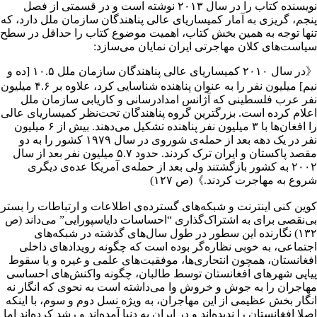
نویسنده کتاب را در سال ۲۰۱۳ نوشته است و در قسمتی از فصل
پنجم، گریزی به آمار کمیساریای عالی پناهندگان سازمان ملل دارد، که
تنها توجه به همین بخش کتاب، اهمیت موضوع کتاب را حداقل در سطح
سیاست‌های کلان مهاجرتی ایران نمایان می‌سازد:
《در سال ۲۰۱۰ کمیساریای عالی پناهندگان سازمان ملل ۱۰.۵ [ده و
نیم] میلیون نفر را به عنوان پناهنده شناسایی کرد، علاوه بر ۴.۶ میلیون
نفر عرب فلسطینی که آژانس امدادرسانی و کاریابی سازمان ملل
اعلام کرده است. بزرگترین گروه پناهندگان تحت‌نظر کمیساریای عالی
را افغان‌ها با ۳ میلیون نفر پناهنده تشکیل می‌دهند. بیش از ۶ میلیون
نفر در یک دهه بعد از حمله‌ی شوروی در سال ۱۹۷۹ کشور را به دو
مقصد پاکستان و ایران ترک کردند. حدود ۵.۷ میلیون نفر بعد از سال
۲۰۰۲ به کشور بازگشتند ولی بعد از حمله‌ی آمریکا عده‌ی دیگری
شروع به مهاجرت کردند.》(ص ۱۲۷)
کوین کنی اینترنت و شبکه‌های گسترده‌ی اطلاعات و ارتباطات را بستر
بی‌نقصی برای به اشتراک‌گذاری “احساسات دایاسپورایی” می‌داند (ص
۱۳۲) نگارنده این سطور در طول سال‌های گذشته در شبکه‌های
اجتماعی، به خوبی نظاره‌گر بوده است که چگونه رویدادهای داخلی
افغانستان، همچون انتحاری‌ها، موفقیت‌های علمی و غیره و یا سقوط
پیاپی شهرهای افغانستان توسط طالبان، چگونه واکنش‌های احساسی
مهاجران را به جوش و خروش وا می‌داشته است به نحوی که انگار نه
انگار بخش عظیمی از این مهاجران، به ویژه نسل دوم و سوم، با اینکه
اصلا افغانستان را ندیده‌اند و در ایران به دنیا آمده‌اند و رشد کرده‌اند اما