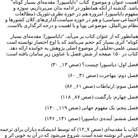
اهمیت عنوان و موضوع کتاب “دایاسپورا؛ مقدمه‌ای بسیار کوتاه”
باشد. گذشته از آنکه همانطور در ادامه بدان می‌پردازیم، سوژه و
مفهوم دایاسپورا، امروزه هم در حوزه نظری-تئوریک (مطالعات
اجتماعی-سیاسی) و هم در حوزه سیاست‌گذاری‌های کلان کشورها و
نظام بین‌الملل، موضوعی پویا و با اهمیت و درجه اثرگذاری بالاست.
همانطور که از عنوان کتاب بر می‌آید، “دایاسپورا؛ مقدمه‌ای بسیار
کوتاه” اثری بسیار کم حجم می‌باشد که با اوج اختصار توانسته است
تبیینی علمی-تحلیلی از موضوع اصلی پژوهش به خواننده ارائه دهد.
کتاب در ۱۵۰ صفحه از شش فصل با عناوین زیر سامان یافته است:
فصل اول: دیاسپورا چیست؟ (صص ۱۳_ ۳۰)
فصل دوم: مهاجرت (صص ۳۱_ ۶۰)
فصل سوم: ارتباطات (صص ۶۱_ ۸۶)
فصل چهارم: بازگشت (صص ۸۷_ ۱۱۸)
فصل پنجم: یک مفهوم جهانی (صص ۱۱۹_ ۱۴۰)
فصل ششم: آینده‌ی دیاسپورا (صص ۱۴۱_ ۱۴۶)
کتاب با مقدمه‌ای (صص ۷_۱۲) که توسط اندیشکده دیاران برای ترجمه
فارسی اثر نوشته شده است، شروع می‌شود که در آن به خوبی اثر و