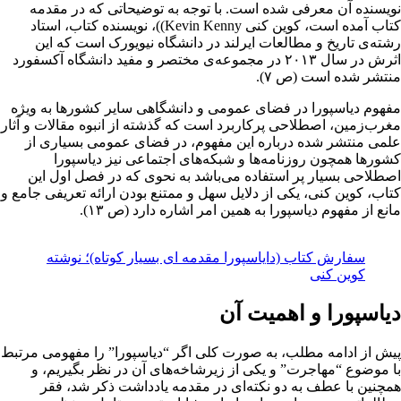
نویسنده آن معرفی شده است. با توجه به توضیحاتی که در مقدمه
کتاب آمده است، کوین کنی Kevin Kenny))، نویسنده کتاب، استاد
رشته‌ی تاریخ و مطالعات ایرلند در دانشگاه نیویورک است که این
اثرش در سال ۲۰۱۳ در مجموعه‌ی مختصر و مفید دانشگاه آکسفورد
منتشر شده است (ص ۷).
مفهوم دیاسپورا در فضای عمومی و دانشگاهی سایر کشورها به ویژه
مغرب‌زمین، اصطلاحی پرکاربرد است که گذشته از انبوه مقالات و آثار
علمی منتشر شده درباره این مفهوم، در فضای عمومی بسیاری از
کشورها همچون روزنامه‌ها و شبکه‌های اجتماعی نیز دیاسپورا
اصطلاحی بسیار پر استفاده می‌باشد به نحوی که در فصل اول این
کتاب، کوین کنی، یکی از دلایل سهل و ممتنع بودن ارائه تعریفی جامع و
مانع از مفهوم دیاسپورا به همین امر اشاره دارد (ص ۱۳).
سفارش کتاب (دایاسپورا مقدمه ای بسیار کوتاه)؛ نوشته
کوین کنی
دیاسپورا و اهمیت آن
پیش از ادامه مطلب، به صورت کلی اگر “دیاسپورا” را مفهومی مرتبط
با موضوع “مهاجرت” و یکی از زیرشاخه‌های آن در نظر بگیریم، و
همچنین با عطف به دو نکته‌ای در مقدمه یادداشت ذکر شد، فقر