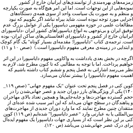
زمزمه‌های بهره‌مندی از توانمندی‌های ایرانیان خارج از کشور
نمونه‌هایی از این توجهات است. اما این امر هیچ‌گاه به صورت یکپارچه
و منظم و به صورت یک سیاست واحد از سوی همه‌ی دستگاه‌های
اجرایی مورد توجه نبوده است. شاید بیراه نباشد اگر بگوییم که نبود
مطالعات علمی در حوزه مفهومی دیاسپورا یکی از عوامل بزرگ عدم
توفیق ایران و بی‌توجهی به انواع دیاسپوراهای کشور ایران -دایاسپورای
ایرانیان خارج از کشور و دایاسپورای افغانستانی‌های ساکن ایران- بوده
است. ترجمه‌ی کتاب “دایاسپورا؛ مقدمه‌ای بسیار کوتاه” یک گام کوچک
و ابتدایی در زمینه‌ی معرفی مفهوم دایاسپورا است.》(صص ۱۰ و ۱۱)
اگرچه در بخش بعدی یادداشت به واکاویی مفهوم دایاسپورا در این اثر
خواهیم پرداخت. اما با توجه به مطالبی که تا کنون مطرح شد، لازم به
نظر می‌رسد اشاراتی به فصل پنجم و ششم کتاب داشته باشیم که
اهمیت مفهوم دایاسپورا را بیشتر نمایان می‌سازد.
کوین کنی در فصل پنجم تحت عنوان “یک مفهوم جهانی” (صص ۱۱۹_
۱۴۰) یکی از ویژگی‌های بارز دوران جدید و عصر جهانی‌شدن را در
حجم گسترده مهاجرت‌ها و جابه‌جایی‌ها و همچین تعداد بالای مهاجران
و پناهندگان در سطح جهان می‌داند که این امر سبب شده عده‌ای از
منتقدان چنین مطرح نمایند که ما وارد دوران جدیدی از مهاجرت‌های
بین‌المللی یا به عبارتی وارد “عصر دایاسپورا” شده‌ایم (ص ۱۱۹) کوین
کنی بر این نظر است که از بسیاری جهات دایاسپورا یک مفهوم ایده‌آل
برای درک عصر جهانی‌شدن می‌باشد (ص ۱۲۰).