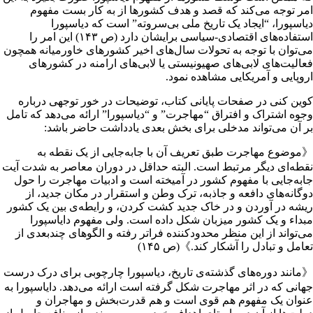
امر توجه می‌کند که قصد و هدف کشورها از به کار بست مفهوم
دیاسپورا، “ایجاد یک تاریخ ملی بی‌سروته” است که دیاسپورا
استفاده‌های اقتصادی-سیاسی برایشان دارد (ص ۱۴۳) این امر را
می‌توان با توجه به تحولات سال‌های اخیر کشورهای خاورمیانه همچون
فعالیت‌های لابی‌های صهیونیستی یا لابی‌های ارامنه در کشورهای
اروپایی و آمریکایی مشاهده نمود.
کوین کنی در صفحات پایانی کتاب، توضیحات در خور توجهی درباره
وجوه اشتراک و افتراق “مهاجرت” و “دیاسپورا” ارائه می‌دهد که تامل
بر آن می‌تواند مدخلی برای بخش بعدی یادداشت حاضر باشد:
《موضوع مهاجرت طبق تعریف آن با جابه‌جایی‌ از یک نقطه به
نقطه‌‌ای دیگر مرتبط است. البته حداقل در دوران معاصر به شدت آیت
جابه‌جایی با مفهوم کشور در آمیخته است و ادبیات مهاجرت را حول
دوگانه‌های دافعه و جاذبه، ترک وطن و استقرار در مکان جدید، از
ریشه در آوردن و در خاک جدید کشت کردن، و رایطه‌ی بین یک کشور
مبداء و یک کشور میزبان شکل داده است. ولی مفهوم دایاسپورا
می‌تواند از این منظر محدودکننده فراتر رفته و الگوهای چندبعدی از
تعامل و تبادل را آشکار کند.》(ص ۱۴۵)
《مانند دوره‌های گذشته‌ی تاریخ، دیاسپورا چارچوبی برای درک درست
جهانی که در اثر مهاجرت شکل گرفته است ارائه می‌دهد. دایاسپورا به
عنوان یک مفهوم هم قوی است و هم قدرت‌بخش و مهاجران و