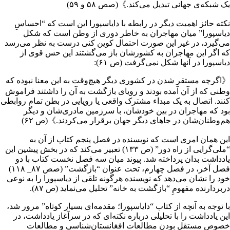
یک شبکه‌ی جهانی تبدیل می‌کند.》(صص ۵۸ و ۵۹)
نکته حائز اهمیت دیگر در رابطه با دایاسپورا این است که “احساسِ
دیاسپورا” میان مهاجران به خاطر دوری از وطن است که شکل
می‌گیرد، در غیر این صورت احتمال کوین کنی درست به نظر می‌رسد
که اگر این مهاجران به کشورشان باز می‌گشتند این حس قوی از
دیاسپورا در آنها شکل نمی‌گرفت (ص ۶۱):
《اگرچه مستقر شدن در کشوری دیگر هیچ‌وقت ‌به این معنا نبوده که
وطنی که از آن آمده بودند و رویای بازگشت به آن را داشتند فراموش
کنند. اتصال به یک مبداء مشترک واقعی یا رویایی در بطن تمام روابطی
بود که مهاجران در بین خودشان، با سرزمین مادری‌شان و دیگر
هم‌وطنان‌شان در جاهای دیگر جهان برقرار می‌کردند.》(ص ۶۲)
این همان امری است که نویسنده در فصل پنجم کتاب از آن به
“ملی‌گرایی از راه دور” (ص ۱۳۳) تعبیر می‌کند که در بخش پیشین این
یادداشت بدان پرداخته شد. پیوند میان سه فصل نخست کتاب با دو
فصل آخر، در فصل چهارم، تحت عنوان “بازگشت” (صص ۸۷_ ۱۱۸)
خود را نشان می‌دهد که نویسنده هرگونه تلقی از دیاسپورا را به نوعی
دربردارنده مفهومِ “بازگشت به خانه” تحلیل می‌نماید (ص ۸۷).
با توجه به آنچه از کتاب “دایاسپورا؛ مقدمه‌ای بسیار کوتاه” مرور شد،
این یادداشت را با تحلیلی درباره نکته‌ای که در سرآغاز یادداشت، در
خصوص مستقل بودن مطالعات افغانستان‌شناسی و مطالعات