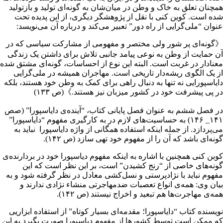
همچنان تعلق به خاک و وطن در میان‌شان به گونه‌ای تولید و بازتولید
شده است. کوین کنی با نقل از پژوهشگر دیگری، از این پدیده تحت
عنوان “ملی‌گرایی از راه دور” تعبیر می‌کند و درباره آن می‌نویسد:
《گونه‌ای پر شور ولی مختصر و مفهومی از مشارکت سیاسی که در
آن حمایت از وطن به نوعی پیامد جانبی تلاش برای داشتن یک زندگی
معنادار در غربت است. البته این نوع از احساسات، گونه‌ای مشتق شده
از یک الگوی ریشه‌دار تاریخی است. مهاجران همیشه در ملی‌گرایی
دایاسپورایی نه تنها به دنبال راهی برای کمک به وطن خود هستند، بلکه
در پی پیشرفت خود در کشور میزبان نیز هستند.》(ص ۱۳۳)
در فصل ششم به عنوان فصل پایانی کتاب، “آینده‌ی دایاسپورا” (صص
۱۴۱_ ۱۴۶) به حساسیت‌های لازم در به کارگیری مفهوم “دایاسپورا”
می‌پردازد. از جمله اینکه استفاده همگانی از واژه دایاسپورا نباید به
گونه‌ای باشد که آن را از مفهوم خود تهی سازد (ص ۱۴۲).
کوبن کنی همچنین با اشاره به اینکه مفهوم دیاسپورا خود در بردارنده‌ی
گونه‌های خاصی از “رنج کشیدن” است، بر این نظر است که این
مفهوم نباید با نژادپرستی و نسل‌کشی معادل در نظر گرفته شود و به
بیان وی: همه‌ی انواع تعصبات ضدمهاجرتی منشاء نژادی ندارند و
همه‌ی مهاجرت‌ها هم تبعید و اخراج نیستند (ص ۱۴۲).
نویسنده کتاب “دایاسپورا؛ مقدمه‌ای بسیار کوتاه” از استفاده ابزاریی
که ممکن است توسط کشورها از مفهوم دیاسپورا صورت بگیرد به این