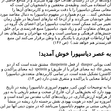
دولت‌ها از آن در راستای اهداف خود بهره می‌برند و از منافع حاصل از
آن استفاده می‌کنند. وظيفه‌ی محققین و دانشجویان این است که
معانی ممکن دیاسپورا را با دقت برشمرده و کاربردهای آن‌ها را
مشخص کنند… مردم همواره در مفهوم دیاسپورا به دنبال مقاصد مورد
نظر خودشان می‌گردند و از آن‌جا که نیازهای انسان‌ها در طول زمان
تغییر می‌کند ممکن است جذابيت دیاسپورا برای اعضای یک گروه در
دوره‌های متفاوت کم و زیاد شود. دیاسپورا منبع قدرتمندی برای خلق
جنبش‌های فرهنگی و سیاسی است و هرچه مهاجران و نسل‌های بعد از
آنها ارتباطات قوی‌تری با یکدیگر و با وطن برقرار می‌کنند این منبع
قدرتمندتر هم خواهد شد.》(ص ۱۴۶)
به عصر دیاسپورا خوش آمدید!
لغت یونانی diaspor از فعل diaspeirein مشتق شده است که از دو
بخش dia (به معنای فراتر یا از طریق) و speirein (به معنای پراکندن و
کاشتن) تشکیل شده است. در تمامی کاربردهای متعددش دیاسپورا
ارتباط معنایی با پراکنده و متفرق شدن دارد (ص ۱۴).
بنا به توضیحات کوین کنی، مفهوم امروزی دایاسپورا ریشه در تاریخ
یهود دارد که بخش‌هایی از آن، فارغ از صحت و سقم تاریخی یا به دور
از هرگونه ارزش‌گذاری، در روایت‌های کتاب مقدس نیز آمده است و
امروزه نیز آنچه در هویت یهودی نقش برجسته دارد ریشه در منشأ
تاریخی مبتنی بر مفهوم دایاسپورا می‌باشد که در متون دینی آنها نیز این
مفهوم به کار رفته است (ص ۱۵).