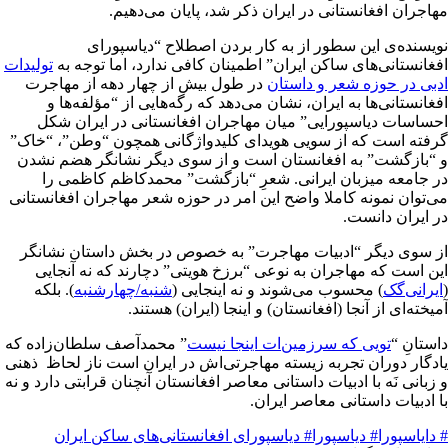
مهاجران افغانستانی در ایران ذکر شد، پایان می‌دهیم.
نویسنده‌ی این سطور از به کار بردن اصطلاح “دیاسپورای
افغانستانی‌های ساکن ایران” اطمینان کافی ندارد، اما توجه به
توليدات
ادبی در حوزه شعر و داستان
در طول بیش از چهار دهه از مهاجرت
افغانستانی‌ها به ایران، نشان می‌دهد که رگه‌هایی از “مؤلفه‌ها و
احساسات دیاسپورایی” میان مهاجران افغانستانی در ایران شکل
گرفته است که از سویی هویدای کلیدواژگانی همچون “وطن”، “خاک”
و “بازگشت” به افغانستان است و از سوی دیگر نشانگر هضم نشدن
در جامعه میزبان ایرانی. شعرِ “بازگشت” محمدکاظم کاظمی را
می‌توان نمونه کاملا واضح این امر در حوزه شعر مهاجران افغانستانی
در ایران دانست.
از سوی دیگر “ادبیات مهاجرت” به خصوص در بخش داستان نشانگر
این است که مهاجران به نوعی “برزخ هویتی” دچارند که نه آنجایی
(
ایرانی‌گک
) محسوب می‌شوند و نه اینجایی (
شنبه/چهارشنبه
). بلکه
آمیخته‌ای از آنجا (افغانستان) و اینجا (ایران) هستند.
داستانِ “
تویی که سرزمین‌ات اینجا نیست
” محمدآصف سلطان‌زاده که
یادگار دوران تجربه زیسته مهاجرتی‌اش در ایران است ناز لحاظ ذهنی
و زبانی نَه با ادبیات داستانی معاصر افغانستان آنچنان قرابتی دارد و نه
با ادبیات داستانی معاصر ایران.
# دایاسپورا
# دیاسپورا
# دیاسپورای افغانستانی‌های ساکن ایران