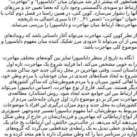
همانطور که پیشتر ذکر شد می‌توان میان “دایاسپورا” و “مهاجرت”
ارتباط دو سویه‌ی ناگسستنی وجود دارد که بعضا تعیین حد و مرزهای
آنها را دشوار می‌سازد. کوین کنی، در همین راستا در فصل دوم کتاب با
عنوان “مهاجرت” (صص ۳۱_ ۶۰) با سیری اجمالی به تاریخچه
مهاجرت‌ها، ارتباط میان مهاجرت و دایاسپورا را بررسی می‌نماید.
از نظر کوین کنی، مهاجرت می‌تواند آغاز داستانی باشد که رویدادهای
پس از آن می‌تواند تا حدودی مرز تفکیک کننده میان مفهوم دایاسپورا و
موضوع کلی مهاجرت باشد:
《نگاه به تاریخ از منظر دایاسپورا تمایز بین گونه‌های مختلف مهاجرت
را به خوبی مشخص می‌کند. اما فرایند شروع یک مهاجرت، تازه اول
داستان است. وقتی مهاجرین در محل زندگی جدید خود ساکن شدند
شروع به ایجاد شبکه‌های جدیدی در میان خودشان، با مردم وطن خود،
با اهالی کشور میزبان و با مردم هم‌وطن‌شان که ساکن کشورهای
دیگر هستند، می‌کنند. فارغ از نوع مهاجرت، احساس دیاسپورا می‌تواند
از ارتباط بین این جوامع جدید ایجاد شود. روش استاندارد مطالعه‌ی
مهاجرت تمرکز بر دو موضوع دارد: اول جریان جابه‌جایی‌ مردم از
کشورشان به محل جدید و دوم میزان درگیری این افراد با موضوعات
مربوط به موطن‌شان. اما مفهوم دیاسپورا تفسیر چندوجهیِ عمیق‌تری
از انواع ارتباطاتی که مهاجرین و فرزندان‌شان در خارج از وطن شکل
می‌دهند ارائه می‌دهد. در جالب‌ترین حالتش، این ارتباطات بخ جای یک
رابطه‌ی خطی تبدیل به یک رابطه‌ی چندقطبی می‌گردد که گروه‌های
آواره در سرتاسر دنیا را که وطن مشترک دارند با هم متحد کرده و به