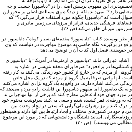
در تلاش برای تعریف کردن آن می‌داند (ص ۲۵) و با توجه به
تعمیم‌پذیری این مفهوم، پرسش اصلی را در “دیاسپورا چیست و چه
معنایی دارد؟” نمی‌داند بلکه از دیدگاه وی مساله‌ی اصلی بر محور این
سوال است که “دیاسپورا چگونه مورد استفاده قرار می‌گیرد؟” که
فضاهای فرهنگی جدیدی، فراتر از مرزهای سرزمین مادری و
سرزمین میزبان خلق می‌کند (ص ۲۶).
از نظر نویسنده کتاب “دایاسپورا؛ مقدمه‌ای بسیار کوتاه”، دایاسپورا در
واقع در برگیرنده نگاه خاصی به موضوع مهاجرت در دنیاست که وی
در جمع‌بندی فصل اول کتاب آن را توضیح می‌دهد:
《شاید عباراتی مانند “دیاسپورای ارمنی‌ها در آمریکا” یا “دیاسپورای
پاکستانی‌ها در برادفورد” صرفا برای مخفف‌نویسی در اشاره به
گروهی از مردم که در خارج از کشور خود زندگی می‌کنند به کار رفته
است. آنها وقتی صرفا به یک گروه از مردم که در یک محل خاص
زندگی می‌کنند اشاره دارند، در واقع به یک گروه نژادی اشاره می‌کنند
و نه یک دیاسپورا. اما مفهوم دیاسپورا این قابلیت را به مردم می‌دهد که
در مورد جهان خود ادعاهایی مطرح کنند که برخی از آنها مهاجرانی‌اند
که به ورطه‌ی فقر کشیده شده و سعی می‌کنند سرنوشت محتوم خود
را درک کنند و نیز رهبران ملی‌گرایی که سعی در ایجاد وحدت بین
مردم خود در کشورهای مختلف و ایجاد ارتباط بین آنها دارند و همینطور
روزنامه‌نگاران، اساتید دانشگاه و دانشجویانی که در مورد این موضوع
مطالبی می‌نویسند.》(ص ۳۰)