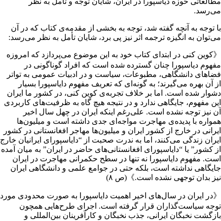
مطالعاتی حوزه دیاسپورا در ایران، شایان توجه و تامل به نظر
می‌رسد.
با توجه به آنچه گفته شد، توجه به بخشی از مقدمه‌ی کتاب که در آن
می‌توان به انگیزه ترجمه اثر نیز پی برد، شایان تأمل به نظر می‌رسد:
《کوین کنی در ابتدای کتاب خود به این موضوع می‌پردازد که امروزه
مفهوم دیاسپورا چنان گسترده شده است که افراد گوناگونی در
فضاهای دانشگاهی، مطبوعات، سیاست و در ادبیات عمومی به تواتر
از آن بهره می‌گیرند؛ به گونه‌ای که تعریف مفهوم دایاسپورا بسیار
دشوار شده است. اما بر خلاف تجربه‌ی کوین کنی، در کشور ما ایران
این مفهوم، جایگاهی ندارد و در نتیجه هیچ گاه به ظرفیت‌های کاربردی
آن نیز توجه نشده است. علی‌رغم اینکه ایران در چهل سال اخیر
همواره با پديده‌ی مهاجرت مواجه‌ای جدی داشته است و میلیون‌ها
ایرانی در خارج از کشور ایران و میلیون‌ها مهاجر افغانستانی در کشور
ایران زندگی می‌کنند، اما به ندرت صحبت از “دایاسپورای ایرانیان خارج
از کشور” یا “دایاسپورای افغانستانی‌های حاضر در ایران” به میان آمده
است. مفهوم دایاسپورا نه تنها در سطح حکمرانی مهاجرت در ایران
جایگاهی نداشته است، بلکه حتی در جوامع علمی و دانشگاهی ایران
نیز بدان توجهی نشده است.》(ص ۸)
《در ایران در سال‌های اخیر اهمیت دایاسپورا به صورت محدودی مورد
توجه سیاست‌گذاران قرار گرفته است. اجرای طرح‌هایی همچون
بازگشت نخبگان ایرانی، جذب نخبگان و کارآفرینان بین‌المللی و