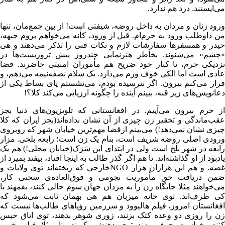
می‌ایستند. درد هم ندارد.
ورود زنان و مردان به داخل روضه، شیفتی است! از بین جمع‌مان، تنها
من داوطلب ورود به حرم‌‌ام. قبل از ورود، کأنه می‌خواهم بروم جبهه،
حیدر و همسفرها سفارشات لازم و نکات فنی را تذکر می‌دهند و هی
«چشم» می‌شنوند. بخاطر هنرنمایی چندروز پیش تروریست‌ها در
نزدیکی حرم، تا کنار خود ضریح هم مأموران امنیتی حاضرند. فضا
عادی است اما الکی خوف ورم می‌دارد. یک سلام نصفه‌نیمه می‌دهم، و
فرار می‌کنم بیرون. اگر نترسیده بودم، می‌نشستم پای بساط یکی از
دعانویس‌های زیر قبه، ببینم آینده را چگونه ارزیابی می‌کند کلا؟!
از حرم بیرون می‌آییم. در افغانستانی که تلویزیون‌های دنیا بجز
عقب‌ماندگی و تحقیر زن چیزی از آن نشان نداده‌اند(بجز ایران که کلا
چیزی نشان نمی‌دهد!) می‌بینم ازقضا مهم‌ترین خیابان شهر که روبروی
ورودی اصلی روضه شریف است، بنام یک زن است؛ رابعه بلخی. مزار
رابعه در شهر بلخ است ولی در ابتدای این سَرَک(خیابان محلی!) هم یک
یادبود از او گذاشته‌اند. تا هم اگر گذر طالب‌ به اینجا افتاد، بیفتد بمیرد از
غصه. و هم این هزاران هزار NGOخارجی که ریخته‌اند توی ولایات و
ضمن دریافت حق مأموریت نجومی و فوق‌العاده‌ی سختی کار،
می‌خواهند مثلا جایگاه زن را به مردان جهان سوم حالی کنند، بفمهند با
کی طرف‌اند. توی خانه میزبان هم هی بهمان ثابت می‌شود که
افغانستان امروز، فیلم هالیوود و سرزمین رؤیاهای طالب‌ها نیست که
زن را روزی دو وعده کتک بزنند، زوری شوهر بدهند، توی اتاق حبس
کنند، خواست حرف بزند توی دهنش بکوبند، تا مثلا فیلم خوب