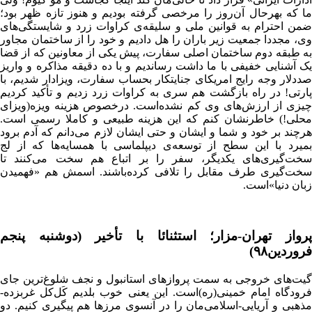
ما که بهرحال آن‌روز را مرخصی گرفته بودیم و هنوز تازه ظهر بود؛
ضمن احترام به قوانین ملی و سلیقه‌ی کراوات زرد و شایستگی‌های
وی، مجددا جمعیت زیر باران را هل دادیم و خود را از ساختمان مجاور
به طبقه دوم ساختمان اصلی سفارت، پیش یکی از معاونین که از قضا
یک آشنایی خفیفی با ما داشت رساندیم و با ده دقیقه مذاکره و واریز
صددلار وجه رایج امریکای جنایتکار بحساب سفارت، ویزادار شدیم، با
پارتی! در راه بازگشت هم سری به کراوات زرد زدیم و تأکید کردیم
چیزی از ارزش‌های وی کم نشده‌است. درخصوص هزینه ویزه(ویزای
محلی!) خاطرنشان کنم که این هزینه طبیعی و کاملا رسمی است.
هرچند بر خود و شما و ایشان و حتی ایشان لازم می‌دانم که آدم برود
بمیرد با این سطح از توسعه‌ی دیپلماسی با همسایه‌ها که از لج
سخت‌گیری‌های یکدیگر، سفر را بر اتباع هم سخت می‌کنند تا
سخت‌گیری طرف مقابل را تلافی کرده‌باشند. اسمش هم «فهمیدن
زبان دنیا»است.
پرواز تهران-مزار؛ استثنائا با تأخیر (دوشنبه پنجم
فروردین۹۸)
گیت‌های خروجی به سمت پروازهای استانبول و نجف شلوغ‌ترین جای
فرودگاه امام خمینی(ره)است. این یعنی خوب بلدیم کَل‌کل غربزده-
مذهبی و آریایی-اسلامی‌مان را در آنسوی مرزها هم پیگیری کنیم. دو