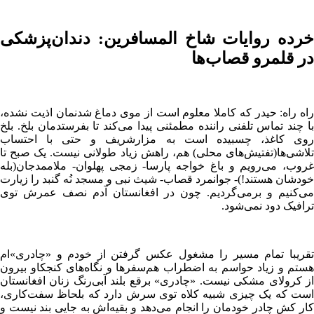
خرده روایات شاخ المسافرین: دندان‌پزشکی
در قلمرو قصاب‌ها
راه راه: حیدر که کاملا معلوم است از موی دماغ شدنمان اذیت نشده،
با چند تماس تلفنی راننده مطمئنی پیدا می‌کند تا بفرستدمان بلخ. بلخ
روی کاغذ، چسبیده است به مزارشریف و حتی با احتساب
تلاشی‌ها(تفتیش‌های محلی) هم، راهش زیاد طولانی نیست. یک صبح تا
غروب، می‌رویم و باغ خواجه پارسا- زمجی پهلوان- ملاممدجان(بله
خودشان هستند!)- جوانمرد قصاب- شیث نبی و مسجد نُه گنبد را زیارت
می‌کنیم و برمی‌گردیم. چون در افغانستان آدم نصف عمرش توی
ترافیک دود نمی‌شود.
تقریبا تمام مسیر را مشغول عکس گرفتن از خودم و «چادری»ام
هستم و زیاد حواسم به اضطراب هم‌سفرها و نگاه‌های کنجکاو بیرون
از کرولای مشکی نیست. «چادری» برقع بلند آبی‌رنگ زنان افغانستان
است که یک چیزی شبیه کلاه توی سرش دارد که بلحاظ سفت‌کاری،
کار کش چادر خودمان را انجام می‌دهد و بقیه‌اش به جایی بند نیست و