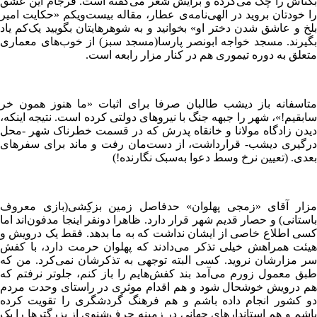
بکتاش را چک می‌کرده و برایش شعر می‌گفته است. فرجام این عشق
را خودتان بروید در الهی‌نامه‌ی عطار، مقاله بیست‌ویکم «حکایت امیر
بلخ و عاشق شدن دختر او» بخوانید و به شوهرهایتان بگویید یک‌کم یاد
بگیرند. مسجد خواجه ابونصر پارسا(مسجد سبز) از خوب‌های معماری
متعلق به دوره تیموری هم در کنار مزار رابعه است.
متاسفانه باز دیشب طالبان صرفا برای اثبات «ما هنوز همون خر
سابقیم!»، شهر را جبهه جنگ با نیروهای دولتی کرده است. نتیجه اینکه،
دیدن زادگاه مولانا و خانقاه پدرش که در قسمت خطرناک شهر -محل
درگیری دیشب- قرارداشت، از دست‌مان رفت و ماند برای سفرهای
بعدی. (تعیین نرخ وسط دعوا به‌سبک نگارنده!)
مزار آقای «زمجی پهلوان» حدفاصل زمین بزکِشی(بازی معروف
باستانی) و حصار قدیم شهر قرار دارد. ظاهرا دونفر اینجا مدفون‌اند اما
کسی اطلاع خاصی از ایشان نداشت که به ما بدهد. فقط یک درویش و
هیئت همراهش خیلی تذکر می‌دادند که پهلوان حرمت دارد، با کفش
سر مزارشان نروید. کسی البته توجهی به تذکرشان نمی‌کرد. من که
طبق معمول زورم می‌آمد بند کفش‌هایم را باز کنم، جلوتر نرفتم که
هم درویش خوشحال شود و هم اقدام موثری در راستای وحدت مردم
دو کشور انجام داده باشم و هم فرهنگ گردشگری را تقویت کرده
باشم و هم استاندارهای جهانی در زمینه حرف‌شنوی از بزرگترها را یک