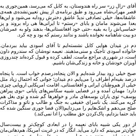
آقای «زال زر» سر راه هندوستان، به کابل که می‌رسد، همین‌جوری به
قصر مهراب‌شاه می‌رود و طبق برنامه‌ی از پیش تعیین‌نشده‌ی همه‌ی
عاشقانه‌ها، خیلی تصادفی ندیدْ عاشق دخترش رودابه می‌شود و این‌ها
بعدا می‌شوند مامان و بابای «رستم» تا ایرانی‌ها هی راه بروند و پز
حماسی‌اش را به بقیه -حتی خود افغانستانی‌ها- بدهند ولو به عمرشان
دو بیت شاهنامه نخوانده باشند و ندانند رستم که بود و چه کرد.
دم در مَیدان هوایی کابل نشسته‌ایم تا آقای اسودی بیاید ببردمان.
خانواده اسودی تاجیک و سنی‌مذهبند. نعیمه نوه‌شان که سندروم داون
است، در شهرری مراجع ماست. لطف کرده و قبول کرده‌اند چندروزی
آویزان خودشان و خانه و زندگی‌شان باشیم.
صبح خیلی زود بیدار شده‌ایم و الان پنجاه‌درصدم خواب است. با پنجاه
درصد بقیه‌ام اطراف را می‌پایم. دم مَیدان؛ جوانی که احتمال زیاد مثل
خیلی از هم‌وطنان ایرانی و افغانستانی، اقامت امریکایی اروپایی چیزی
دارد؛ مهمان آمده و در فضایی شبیه سکانس‌های پایانی «بوی پیراهن
یوسف» توی باران بوسه‌های مادر و خواهرها گم شده و توی بغل هم
گریه می‌کنند. یک ناسزای خفیفی به جنگ و طالب و ناتو و مذاکرات
صلح می‌دهم و اشک‌هایم را می‌زدایم(الان فضا جوری سنگین شده که
باید حتما بزدایم، پاک‌کردن حق مطلب را ادا نمی‌کند.)
از دور یکی شبیه بابای نعیمه را در ابعادی کوچک‌تر و بیست‌سال
جوان‌تر می‌بینم که دارد می‌آید. انگار که در غربت امریکا، هم‌دهاتی‌مان
را دیده باشم، چنددرصدِ خوابم می‌پرد. علیرضا -عموی نعیمه- و