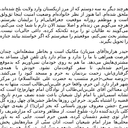
هرچند دیگر به سه دوستم که از مرز ازبکستان وارد ولایت بلخ شده‌اند،
ملحق شده‌ام. اما هنوز از نظر خانواده‌ام وضعیت امنیت اینجا تق‌ولق
است و موظفم روزانه موقعیت جغرافیایی‌ام را برایشان بفرستم.
هرچه می‌گویم من زنده‌ام و اصلا ببینید الان دارم با شما چت می‌کنم،
می‌گویند نه طالبان تو را برده تکه‌تکه کرده، داغی حالی‌ات نیست.
بیشتر بحث نمی‌کنم، موقعیتم را میفرستم که اگر خواستند بیایند جنازه
را تحویل بگیرند.
حیدر هزاره(آقای میزبان) مکانیک است و بخاطر مشغله‌اش، چندان
فرصت همراهی با ما را ندارد و مدام دارد پای تلفن قول مساعد به
مشتری‌هایش می‌دهد. ما هم به روی خودمان نمی‌آوریم که بدموقع
مزاحم شده‌ایم، تا سفر کوفت‌مان نشود. خودش با همه‌ی
گرفتاری‌اش، زحمت بردنمان به حرم و مسجد کبود را می‌کشد.
«رَوضه سخی»(حرم منتسب به حضرت علی علیه‌السلام) در مرکز
شهر قرار دارد. این حرم، واقعا حرم علی‌بن‌ابی‌طالب است، منتها نه به
آن معنا!این آقای علی‌بن‌ابی‌طالب از نوادگان امام چهارم(ع) است که
تشابه اسمی‌اش با امام اول شیعیان باعث شده نصف مردمِ تاریخ،
قضیه را اشتباه بگیرند. حرم این روزها بخاطر جشن‌های چهل روزه گل
سرخ -جشن معروف نوروز باستانی که بجز ایران(!) از بقیه‌ی جهان
کلی بازدیدکننده دارد- شلوغ است‌. از مظاهر وحدتی که مزارشریف را
خار توی چشم دشمنان کرده، همین حرم است. جایی که به باور
محلی‌ها مزار امام شیعیان است، اذان سنّی از مناره‌هایش پخش
می‌شود، و بعد زائر و مجاور شیعه و سنّی‌اش در کنار هم به نماز