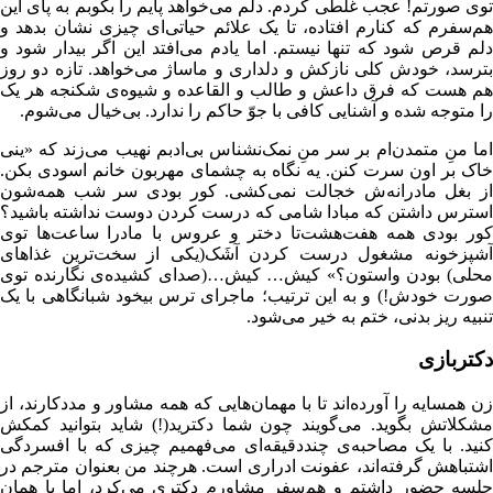
توی صورتم! عجب غلطی کردم. دلم می‌خواهد پایم را بکوبم به پای این
هم‌سفرم که کنارم افتاده، تا یک علائم حیاتی‌ای چیزی نشان بدهد و
دلم قرص شود که تنها نیستم. اما یادم می‌افتد این اگر بیدار شود و
بترسد، خودش کلی نازکش و دلداری و ماساژ می‌خواهد. تازه دو روز
هم هست که فرق داعش و طالب و القاعده و شیوه‌ی شکنجه هر یک
را متوجه شده و آشنایی کافی با جوّ حاکم را ندارد. بی‌خیال می‌شوم.
اما منِ متمدن‌ام بر سر منِ نمک‌نشناس بی‌ادبم نهیب می‌زند که «ینی
خاک بر اون سرت کنن. یه نگاه به چشمای مهربون خانم اسودی بکن.
از بغل مادرانه‌ش خجالت نمی‌کشی. کور بودی سر شب همه‌شون
استرس داشتن که مبادا شامی که درست کردن دوست نداشته باشید؟
کور بودی همه هفت‌هشت‌تا دختر و عروس با مادرا ساعت‌ها توی
آشپزخونه مشغول درست کردن آشَک(یکی از سخت‌ترین غذاهای
محلی) بودن واستون؟» کیش… کیش…(صدای کشیده‌ی نگارنده توی
صورت خودش!) و به این ترتیب؛ ماجرای ترس بیخود شبانگاهی با یک
تنبیه ریز بدنی، ختم به خیر می‌شود.
دکتربازی
زن همسایه را آورده‌اند تا با مهمان‌هایی که همه مشاور و مددکارند، از
مشکلاتش بگوید. می‌گویند چون شما دکترید(!) شاید بتوانید کمکش
کنید. با یک مصاحبه‌ی چنددقیقه‌ای می‌فهمیم چیزی که با افسردگی
اشتباهش گرفته‌اند، عفونت ادراری است. هرچند من بعنوان مترجم در
جلسه حضور داشتم و هم‌سفر مشاورم دکتری می‌کرد، اما با همان