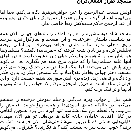
مسجد طراز اشغال‌گران
اولش مسجد عبدالرحمن را عین خواهرشوهرها نگاه می‌کنم، بعدا اما
می‌فهمم اشتباه گرفته‌ام و این «عبدالرحمن» یک بابای خیّری بوده و به
آن عبدالرحمن حاکم شیعه‌کش ربط خاصی ندارد.
مسجد شاه دوشمشیره را هم به لطف رسانه‌های جهانی، الان همه
می‌شناسند. داستان «فرخنده» و این مسجد و نمازگزارانش، هرچند
راوی داخلی ندارد اما تا دلتان بخواهد بی‌طرفِ بین‌المللی ریخته
تحلیلش کرده و در پایان نتیجه گرفته که «بفرمایید! نگفتیم؟ مسلمان‌ها
همه‌شان سر و تهْ همینند و اسلام خیلی دین خشونت است.» دروغ‌های
اینها علیه مسلمان‌ها را که جلوی مرغ پخته هم بگذاری، هی می‌کوبد
روی پایش، هی می‌خندد. اما اینکه اینجا؛ در بستر خشک رودخانه‌ی کنار
مسجد، دختر جوانی بخاطر نقد(اصلا تو بگو تمسخر) دیگران، بدون حکم
و دادگاه و قاضی زنده زنده توی آتش سوزانده شده، حقیقت دارد. و این
خیلی ترسناک است. سعی( ِ ناموفق) میکنم که حواسم را به شلوغی و
آدم‌ها و ترافیک پرت کنم.
شب قبل از خواب؛ ویرم می‌گیرد و فیلم سوختن فرخنده را جستجو
می‌کنم. در حالیکه همه‌ی اسودی‌ها و هم‌سفرها خوابند، فیلمش را
می‌بینم. یک لحظه منِ نمک‌نشناسم تنها گیرم می‌آورد: همچین اتفاقی
در کابل افتاده. عاملان حادثه کابلی‌ها بوده‌اند. تو هم الان مهمان
کابلی‌هایی هستی که تا دیروز نمی‌شناختی‌شان. الان خوبست آتش‌ات
بزنند؟ خوب است سر به نیستت کنند؟ ها نگارنده؟ شَتَرَق… می‌کوبم