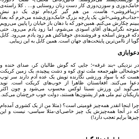
خامک‌دوزی و سوزن‌دوزی‌ کار دست زنان روستایی و… . کلا راسته‌ی
«زیبافروشی» هاست. من هم گیر کرده‌ام توی یک دو نبشِ
«جذاب‌فروشی»اش. یک پارچه بزرگ خامک‌دوزی‌شده می‌خرم که بعدا
ببینم چکارش می‌کنم. همین‌جور که با دهان باز خیابان را پایین می‌رویم
متوجه نگرانی‌های آقای اسودی می‌شوم، اما زود یادم می‌رود. حتی
دکه فروش اسلحه و فروشنده‌ی خوفناکش هم زود یادم می‌رود. کابل
گویا از ناامن‌ترین پایتخت‌های جهان است. همین کابل به این زیبایی.
دعوابازی
در نزدیکی «بند غرقه»؛ جایی که گوش طالبان کر، صدای خنده و
خوشحالی ظهرجمعه ملت توی کوه و دشت پیچیده، یک زمین کریکت
هست که با سواد ورزشی نگارنده تویش یک عده آدم دارند سر توپ
دعوا می‌کنند. افغانستان ظاهرا از خوب‌های کریکت است. نوید
می‌گوید این ورزش نسبتا لوکس محسوب می‌شود و چون اکثر
بازیکنان تیم ملی هم از پشتون‌ها هستند، دولت خوب خرج‌شان می‌کند.
چرا اینجا انقدر همه‌چیز قومیتی است؟ (مثلا من از یک کشوری آمده‌ام
که در آنجا همه‌چیزش یک چیز خاصی‌ای-مثلا سیاسی- نیست و این
چیزها برایم تعجب دارد!)