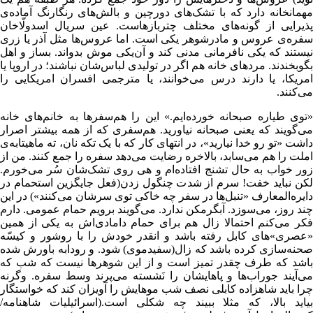
مهمانخانه دارد که با تشک‌های دورچین و بالش‌های رنگارنگ آماده‌ی
پذیرایی از گونه‌های مختلف چتربازهاست. عین سریال اسدولّاخان
سفره‌ی عروس و مادرشوهر یکی است. اما عروس‌ها مثل آذر یا زری
نیستند که یکی نافرمانی مدنی کند و آن‌یکی موش بدواند. بساز و اهل
بگوبخندند. مردهای خانه هم اگر در تولیدی لباس‌شان نباشند؛ در اروپا یا
امریکا، یا دارند درس می‌خوانند، یا مترجمی افسران امریکایی را
می‌کنند.
«توی طیاره صبحانه خورده‌ایم.» این را هم‌سفرها به خانم‌های خانه
می‌گویند که یعنی صبحانه نیاورید. هم‌سفری که از همه بیشتر اصرار
داشت «تو رو خدا نیارید»، در انتهای کار که با یک تکه نان، ته ماهیتابه‌ی
املت را هم می‌سابد، بالاخره رضایت می‌دهد سفره را جمع کنند. من از
زور خواب به حال تشنج افتاده‌ام و هی روی تشک‌شان سُر می‌خورم.
لکن نباید خفت! سرم از شدت چنگول زدن(فعل جایگزین استحمام در
دایره‌المعارف «تنبل‌ها در سفر چه خاکی توی سرشان می‌کنند») در این
چند روز، می‌سوزد. آبگرمکن ندارد. می‌گویند برویم حمام عمومی. دارم
فکر می‌کنم احتمالا زال هم برای حمام دامادی‌اش به یکی از همین
«عصری»های کابل رفته باشد و انقدر خودش را با روشور و کیسّه
صحنه‌سازی کرده باشد که زال(سفیدموی) شود. و رودابه باورش شده
باشد که طرف چقدر تمیز است و از این شوهرها نیست که شب که
می‌آیند جوراب‌ها و پاهایشان را نَشسته می‌پرند وسط سفره. وگرنه
چرا باید شاهزاده کابلی نصف شب موهایش را آویزان ‌کند که خواستگار
بیاید بالا، که مثلا ببیند چه شکلی است.(اسرائیلیات شاهنامه/