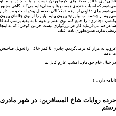
ناشی‌گری خالق صحنه‌های گره‌خوردن دست و پا و چادر و مانتو
می‌شوم که اسباب خنده‌ی همسفرها و محلی‌هایم می‌کند. گاهی مجبور
می‌شوم برای دقایقی از توهم «مثلا الان صدسال پیش است و من دارم
می‌روم از چشمه آب بیاورم» بیرون بیایم، پایم را از توی چاله‌ای بیرون
بکشم، «چادری» را جمع کنم توی بغلم و بدوم تا به بقیه برسم. اتفاقا
شاعر هم می‌فرماید کار هر بزرگواری نیست خرمن کوفتن! که به اینجا
ربطی ندارد. همین‌طوری یادم افتاد.
غروب به مزار که برمی‌گردیم، چادریِ تا کمر خاکی را تحویل صاحبش
می‌دهم.
در خیال خام خودمان، امشب عازم کابل‌ایم.
(ادامه دارد…)
خرده روایات شاخ المسافرین: در شهر مادری
رستم