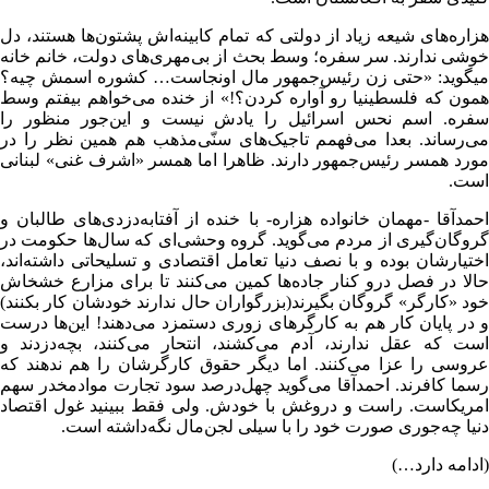
هزاره‌های شیعه زیاد از دولتی که تمام کابینه‌اش پشتون‌ها هستند، دل
خوشی ندارند. سر سفره؛ وسط بحث از بی‌مهری‌های دولت، خانم خانه
میگوید: «حتی زن رئیس‌جمهور مال اونجاست… کشوره اسمش چیه؟
همون که فلسطینیا رو آواره کردن؟!» از خنده می‌خواهم بیفتم وسط
سفره. اسم نحس اسرائیل را یادش نیست و این‌جور منظور را
می‌رساند. بعدا می‌فهمم تاجیک‌های سنّی‌مذهب هم همین نظر را در
مورد همسر رئیس‌جمهور دارند. ظاهرا اما همسر «اشرف غنی» لبنانی
است.
احمدآقا -مهمان خانواده هزاره- با خنده از آفتابه‌دزدی‌های طالبان و
گروگان‌گیری از مردم می‌گوید. گروه وحشی‌ای که ‌سال‌ها حکومت در
اختیارشان بوده و با نصف دنیا تعامل اقتصادی و تسلیحاتی داشته‌اند،
حالا در فصل درو کنار جاده‌ها کمین می‌کنند تا برای مزارع خشخاش
خود «کارگر» گروگان بگیرند(بزرگواران حال ندارند خودشان کار بکنند)
و در پایان کار هم به کارگرهای زوری دستمزد می‌دهند! این‌ها درست
است که عقل ندارند، آدم می‌کشند، انتحار می‌کنند، بچه‌دزدند و
عروسی را عزا می‌کنند. اما دیگر حقوق کارگرشان را هم ندهند که
رسما کافرند. احمدآقا می‌گوید چهل‌درصد سود تجارت موادمخدر سهم
امریکاست. راست و دروغش با خودش. ولی فقط ببینید غول اقتصاد
دنیا چه‌جوری صورت خود را با سیلی لجن‌مال نگه‌داشته است.
(ادامه دارد…)