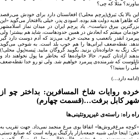
بیاورند؟ مثلا که چی؟
این بالا یک بَیرق(پرچم محلی!) افغانستان دارد برای خودش می‌رقصد
که ظاهرا هدیه دولت هند بوده. اسودی پدر، خیلی باافتخار می‌گوید «این
بزرگترین بیرق دنیاست». یاد پرچم ایران در میدان نماز اسلامشهر
خودمان میفتم که ابعادش در همین حدودهاست، شاید هم بیشتر! ولی
پیرمرد انقدر باتعصب و محبت حرف می‌زند که آدم دوست دارد گیر
ندهد. نقطه‌ضعف ایرانی‌ها را هم خوب بلد است. به شوخی می‌گوید
«یک زنگ به خانواده‌تان بزنید. بگویید گروگان مایید. پَیسه(پول محلی!)
بدهند آزادتان کنیم». حالا خانواده‌ها که بخاطر ما پول نخواهند داد و
تابلوست که شرمنده‌ی پیرمرد خواهیم شد. ولی تو رو خدا نقطه‌ضعف
ملّی را ببینید!؟
(ادامه دارد…)
خرده روایات شاخ المسافرین: بداختر چو از
شهر کابل برفت…(قسمت چهارم)
راه راه: راسته‌ی غیرپروتئینی‌ها
«کوچه مرغ‌فروش‌ها» اتفاقا بوی مرغ منجمد نمی‌داد. جهت تقریب به
ذهن؛ اینجا جایی شبیه جمعه‌بازار پارکینگ پروانه‌ است که صنایع دستی
و توریست‌پسند می‌فروشند. قالین(قالی محلی!)- سنگ‌ لاجورد-