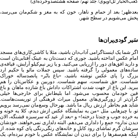
کعب‌الحبار تل‌آویوی/ جلد نهم/ صفحه هشتصدوخرده‌ای)
بعدظهر؛ بعد از حمام و ناهار، خون که به مغز و شکم‌مان می‌رسد،
پخش می‌شویم در سطح شهر.
سَیر گودی‌پران‌ها
اگر شما یک اینستاگرامی آداب‌دان باشید، مثلا با کاشی‌کاری‌های مسجد
امام عکس انداخته باشید. جوری که دست‌تان به عینک آفتابی‌تان است
و دارید افق‌های دور را ازریابی می‌کنید. و یا زیر نیم‌کیلو آرایش، قیافه‌ی
ساده‌‌های معمولی را گرفته‌ باشید. سپس جملات مائو یا حکیم ارد
بزرگ را پای عکس نوشته باشید، «باغ بابُر» پانصدساله خوراک
شماست. حق شماست، سهم شماست. دوربین و عکاس‌تان را هم
ببرید. این باغ از جهت شدت اشتراکات داداش باغ‌ شازده ماهان و باغ
فین خودمان محسوب می‌شود. اما بلیط‌اش برای خارجی‌ها خیلی
گران‌تر از زورگیری‌های معمول میراث فرهنگی از توریست‌هاست.
شاید هم بخاطر ارزش ریال ما باشد. بهرحال وسع‌مان نمی‌رسد برویم
تو. با چیزهایی مثل «من یه نمایشگاه عکس ازش دیدم، کلا یه خونه و
یه خرده جوب و چندتا درخته!» و «بعد از عید که سرسبزه قشنگه، الان
دیدن نداره» جمع را دلداری می‌دهم. البته دلداری نمی‌خواهند. خودشان
سرشان گرم تماشای رود کابل و خانه‌های رنگی‌رنگی پای کوه شده. از
اینکه هم‌سفرها را برای دیدن آن نمایشگاه عکس با خودم نبرده‌ام، یک