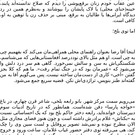
عین عقاب خودم زنان برقع‌پوشی را دیدم که صلاح ندانسته‌اند پابند،
خینه(حنای محلی) یا لاک پایشان را بپوشانند و به‌نظرم همین در رد
دیدگاه‌ ایرانی‌ها یا طالبان به برقع، مبنی بر حذف زن یا توهین به او،
کافی است.
اما توی بلخ؛
اینجا آقا رضا بعنوان راهنمای محلی همراهی‌مان می‌کند که بفهمیم چی
به چی است. او هم مثل بالای نوددرصد افغانستانی‌هایی که می‌شناسم،
شکستگی‌اش به سن و سالش نمی‌خورد. گاهی هم سر درد دلش وا
می‌شود که «عمرمان بود که در جنگ تمام رفت». ما هم که کلا بجز
گفتن «آخی» کاری از دست‌مان ساخته نیست. پس می‌گویم آقا به من
گفته‌اند طنز بنویس، تراژدی‌اش نکن. قضیه سریع جمع می‌شود.
می‌رویم سمت مرکز شهر. بانو رابعه بلخی، شاعر قرن چهارم، در باغ
«خواجه پارسا» دفن شده‌است. همانطور که در تاریخ ادبیات سوم
دبیرستان خوانده‌اید، رابعه دختر حاکم بلخ بود که یک احساساتی نسبت
به «بکتاش» غلام برادرش داشته است و چون هنوز فضای مجازی مثل
الان مطرح نبوده و نمی‌شد تصویر پروفایل و لست سین وی را چک
کند، هی می‌رفته توی دفتر حضور غیاب غلامان، ساعت ورود و خروج