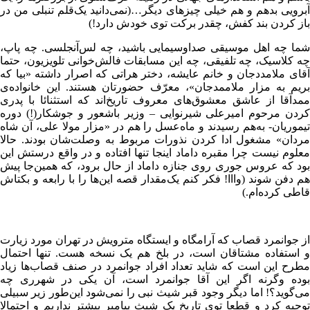
آبرویی بدهم و هم خیلی چیزهای دیگر…(نمی‌دانید یک‌قلم تنبلی من در
باز کردن بند کفش، چقدر برکت توی خودش دارد!)
شما چه اهل موسیقی صداوسیمایی باشید، چه لس‌آنجلسی. چه پاپ،
چه کلاسیک، چه تلفیقی، چه این مسابقات فالش‌خوانی تلویزیون، حتما
آقای ملامددجان و خانم عایشه، دختر هراتی که اصرار داشته «بیا که
بریم به مزار ملاممدجان»، معرّف حضورتان هستند. این خانواده‌ی
ممدآقا از عاشق معشوق‌های معروف تاریخ‌اند که استثنائا با پدری
کردن مرحوم امیرعلی شیرنوایی – وزیر باشعور و جوشکار(!) دوره
تیموریان- به‌هم رسیدند و ماه‌عسل را هم در «مزار مولا علی، آن شاه
مردان» مشغول ادا کردن نذورات مربوط به وصلت‌شان بودند. حالا
معلوم نیست چرا مقبره داماد اینجا تنها افتاده و در واقع درستش این
بود که عروس جوری روی جنازه داماد از حال برود، که همین‌جا پیش
هم دفن شوند (وااا! فکر کنم یک‌مقدار قصه این‌ها را با رابعه و بکتاش
قاطی کرده‌ام.)
از جوانمرد قصاب که آرامگاه و ایستگاه مترویش در تهران مورد زیارت
و استفاده مشتاقان است، در بلخ هم یک نسخه هست. تنها احتمال
مطرح این است که شاید تعداد افراد جوانمرد در صنف قصاب‌ها زیاد
بوده وگرنه اگر این آقا جوانمرد است، آن یکی در شهرری چه
می‌گوید؟! اما دیگر وجود قبر شیث نبی را نمی‌شود این‌طور زیر سبیلی
توجیه کرد و قطعا توی تاریخ یک شیث پیامبر بیشتر نداریم و احتمالا