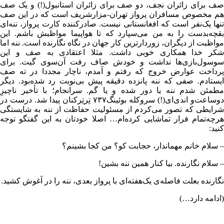
صف برای زائران نجف، دو صف برای زائران استانبول(!) و یک صف
هم مخصوص مسافران پرواز تهران-مزارشریف است که در این صف
تنها یک‌نفر است که افغانستانی نیست. صادرکننده کارت پرواز، ننه‌‌ای
بقچه‌بدست را به من می‌سپارد که تا هواپیما مواظبش باشم. این
مواظبت از دیگران، زوردارترین کار جهان در نگاه نگارنده است. ننه اما
شکر خدا همکاری خوبی داشت. مثلا اعتقادی به صف و این
سوسول‌بازی‌ها نداشت و خودش صاف رفت آن‌سوی گیت. برای
پرداخت عوارض خروج که رفتم و آمدم، ناچار مجددا در ته صف
ایستادم. صفی که ننه پانزده دقیقه پیش بی‌نوبت رد شده‌بود. دیگر
مطمئن شدم ننه یا دور شده و یا گم. سرانجام؛ با تأخیر ناچیزِ
دوساعت‌و اندی‌ای(!) سروکله بوئینگ۷۳۷ تِرتِرکنان پیدا شد. درست در
شرایطی که تصور می‌کردم از مسئولیت حفاظت از ننه به شایستگی
هرچه‌تمام فرار تماشایی کرده‌ام… اصلا خودتان به این گفتگو توجه
کنید:
– سلام خانم مهماندار، حجابت کو؟ من کجا بشینم؟
– سلام نگارنده. بیا کنار همین ننه بشین!
نگارنده بعلت فاصله‌ی یک‌هفته‌ای با پرواز بعدی، ننه را در آغوش کشید.
(ادامه دارد…)