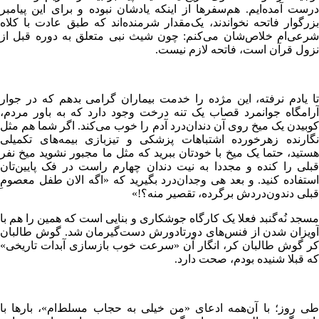
درست آمده‌ایم. هم‌سفرها از اینکه یادشان نبوده و برای این پیامبر
بزرگوار فاتحه نخواندند، یک‌مقدار شرمنده‌اند که طبق عادت با کلاه
شرعی‌‌ام خلاص‌شان می‌کنم: چون شیث نبی متعلق به دوره قبل از
نزول قرآن است، فاتحه لازم نیست.
تا یادم نرفته، این مژده را خدمت بیماران گرامی بدهم که در جوار
آرامگاه جوانمرد قصاب یک تنه درخت وجود دارد که به باور مردم،
کوبیدن یک میخ روی آن دندان‌درد آدم را خوب می‌کند. اگر شما هم مثل
نگارنده زهرخورده اشتباهات پزشکی و تیزبازی بیمه‌های تکمیلی
هستید، حتما یک میخ با خودتان ببرید که مثل ما مجبور نشوید میخ نفر
قبلی را کنده و مجددا به نیت دندان چهارم راست در فک پایین‌تان
استفاده کنید. و بعد هی وجدان‌درد بگیرید که «اگه الان طفل معصومِ
قبلی دندون‌دردش برگرده، تقصیر منه؟!»
مسجد نُه‌گنبد فعلا یک کارگاه جوشکاری و بنایی است که همین را هم با
آویزان شدن از فنس‌های دورتادورش دست‌گیرمان شد. گوش طالبان
کر گوش طالبان کر، انگار آن «سرعت خوب بازسازی آبدات تاریخی»
که قبلا شنیده‌ بودم، صحت دارد.
طی روز؛ با آن‌همه ادعای «من خیلی به حجاب مسلط‌ام»، بارها با