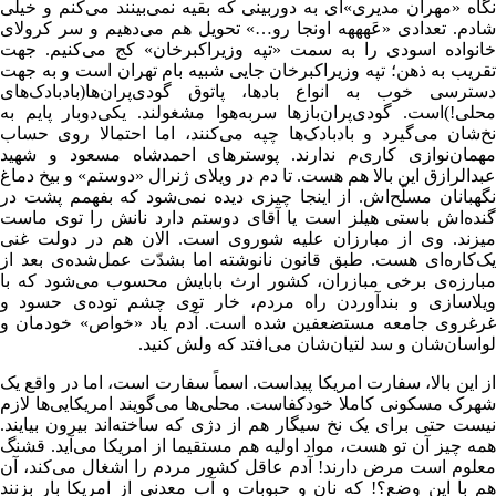
نگاه «مهران مدیری»ای به دوربینی که بقیه نمی‌بینند می‌کنم و خیلی
شادم. تعدادی «عَهههه اونجا رو…» تحویل هم می‌دهیم و سر کرولای
خانواده اسودی را به سمت «تپه وزیراکبرخان» کج می‌کنیم. جهت
تقریب به ذهن؛ تپه وزیراکبرخان جایی شبیه بام تهران است و به جهت
دسترسی خوب به انواع بادها، پاتوق گودی‌پران‌ها(بادبادک‌های
محلی!)‌است. گودی‌پران‌بازها سربه‌هوا مشغولند. یکی‌دوبار پایم به
نخ‌شان می‌گیرد و بادبادک‌ها چپه می‌کنند، اما احتمالا روی حساب
مهمان‌نوازی کاری‌م ندارند. پوسترهای احمدشاه مسعود و شهید
عبدالرازق این بالا هم هست. تا دم در ویلای ژنرال «دوستم» و بیخ دماغ
نگهبانان مسلّح‌اش. از اینجا چیزی دیده نمی‌شود که بفهمم پشت در
گنده‌اش باستی هیلز است یا آقای دوستم دارد نانش را توی ماست
میزند. وی از مبارزان علیه شوروی است. الان هم در دولت غنی
یک‌کاره‌ای هست. طبق قانون نانوشته اما بشدّت عمل‌شده‌ی بعد از
مبارزه‌ی برخی مبازران، کشور ارث بابایش محسوب می‌شود که با
ویلاسازی و بندآوردن راه مردم، خار توی چشم توده‌ی حسود و
غرغروی جامعه مستضعفین شده است. آدم یاد «خواص» خودمان و
لواسان‌شان و سد لتیان‌شان می‌افتد که ولش کنید.
از این ‌بالا، سفارت امریکا پیداست. اسماً سفارت است، اما در واقع یک
شهرک مسکونی کاملا خودکفاست. محلی‌ها می‌گویند امریکایی‌ها لازم
نیست حتی برای یک نخ سیگار هم از دژی که ساخته‌اند بیرون بیایند.
همه چیز آن تو هست، مواد اولیه هم مستقیما از امریکا می‌آید. قشنگ
معلوم است مرض دارند! آدم عاقل کشور مردم را اشغال می‌کند، آن
هم با این وضع؟! که نان و حبوبات و آب معدنی از امریکا بار بزنند