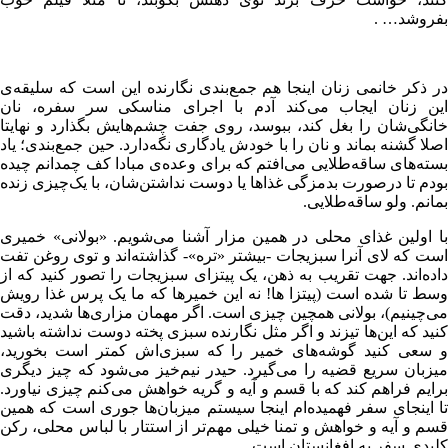
بفروشد… .
در ذکر خانمی زنان اینجا هم جمع‌بندی نگارنده این است که سلیقه‌ی
این زنان ایجاب می‌کند آدم با اجرای مناسکی سر سفره، نان
خانگی‌شان را بغل کند، ببوسد، روی جفت چشم‌هایش بگذارد و نهایتا
اصلا گشنه بماند و نان را با خودش یادگاری نگه‌دارد. حین جمع‌بندی؛ یاد
بسته‌های ساقه‌طلایی می‌افتم که برای وعده‌ی مبادا کف چمدانم چیده
بودم تا درصورت بدمزگی غذاها یا دوست نداشتن‌شان، با یک‌چیزی زنده
بمانم. ولو ساقه‌طلایی.
با اولین غذای محلی در همین مزار آشنا می‌شویم. «بولانی» خمیری
است که لای آنرا سبزیجات -بیشتر «تره»- گذاشته‌اند و توی روغن تفت
داده‌اند. جهت تقریب به ذهن، یک پیتزای سبزیجات را تصور کنید که از
وسط تا شده است (پیتزا ها! نه این خمیرها که ما یک پرس غذا رویش
می‌چینیم)، بولانی همچین چیزی است. اگر مهمان مزاری‌ها شدید، دقت
کنید که این‌ها تیزند و اگر مثل نگارنده سبزی پخته دوست نداشته باشید
و سعی ‌کنید گوشه‌های خمیر را که سبزی‌اش کمتر است بخورید،
میزبان سریع قضیه را می‌گیرد. حیدر نیم‌خیز می‌شود که چیز دیگری
برایم فراهم کند که با قسم و آیه و گریه خواهش می‌کنم چیزی نیاورد.
تا اینجای سفر فهمیده‌ام اینجا سیستم میزبان‌ها جوری است که همین
قسم و آیه و خواهش و تمنا خیلی مهم‌تر از استتار با لباس محلی، رکن
کلیدی سفر به افغانستان است.