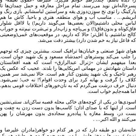
پسرخاله‌اش نوید می‌رسند. تمام مراحل معارفه و حمل چمدان‌ها تا
پارکینگ را توی نخ سوزن‌دوزی یقه و سرآستین لباسشانم. بازی رنگ و
ابریشم… . مناسب آب و هوای منطقه. هنری و باحیا. کاش ما هم
لباس محلی داشتیم(الان بعضی‌ها می‌گویند داریم!) یا لااقل شلوار
فاق‌کوتاه و بدون‌فاق(!) و بی‌پاچه و زاپ‌دار و تی‌شرت نیم‌تنه و جوراب
کالج نداشتیم. یا اقل‌تر؛ حالا که داریم، در موقعیت‌های خَمی(وضعیتی
که فاعل نیاز به خم شدن دارد) بیشتر دقت می‌شد.
هوای شهرْ صنعتی و خیابان‌ها ترافیک است. بیشترین چیزی که توجهم
را جلب می‌کند پوسترهای احمدشاه مسعود و یک شهید جوان است.
بعدا میفهمم ایشان «ژنرال عبدالرازق» است که همه افغانستان
داستان شهادتش در مهمانی امریکایی‌ها را بلدند. عجیب که عکس یک
رهبر تاجیک و یک شهید پشتون کنار هم است. حالا نمی‌شد سر همین
کلاف را گرفت و بهانه کرد برای وحدت اقوام؟! نه خب؛ نمی‌شود.
دنبال حرف درشت می‌گردم که به نان‌خورهای اختلافات قومی بدهم،
اما همه‌جایم خواب است.
اسودی‌ها در یکی از کوچه‌های خاکی محله قصبه ساکن‌اند. سنتی‌نشین
است. از اینها که با صدای اذان؛ کاسب‌ها بدون دست زدن به چفت و
بست در، وسط مغازه یا پیاده‌رو سجاده‌ی بدون مهرشان را پهن
می‌کنند و الله اکبر… .
خانه‌شان دو طبقه دارد که در هر کدام دو خواهر(مادران علیرضا و
نوید) عروس‌ها و دخترهایش را دور خود جمع کرده. هر طبقه هم یک