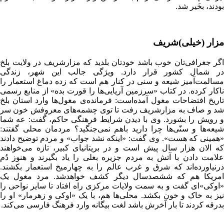
بودند، بخَیر شد.
مزار (خیلی)شریف
اگر جغرافی‌تان خوب باشد خودتان بلدید که مزارشریف در ولایت بلخ
در شمال کشور قرار دارد. ویژگی جالب این شهر، زندگی
مسالمت‌آمیز شیعه و سنی در کنار هم است که زده دماغ استعمار را
ناکار کرده. در کتاب «سرزمین آریایی‌ها را قورت بده» از منابع رسمی
تاریخ افتضاحات مغول آمده‌است: فرمانده‌ی مغول‌ها وارد استان بلخ
شد و صاف به مزارشریف رفت تا توی چشمه‌های معروفش خون سر
و رویش را بشورد. وی با دیدن شرایط فرهنگی حاکم، گفت: عه شما
شیعه‌ها و سنّی‌ها چرا دارید باهم نمی‌جنگید؟ مردمان محلی گفتند:
«همینی که هست». وی گفت: «اینکه نشد جواب» و مردم توضیح دادند
که الان هزار سال پیش است و در بریتانیای کبیر، تازه می‌خواهند
علامت دادن با آتش به مردم جزیره بغلی را یاد بگیرند و هنوز دُم
درنیاورده‌اند که شرق و غرب عالم را به چهارمیخ استعمار بکشند.
امریکا هم که ششصدسال دیگر کشف خواهدشد. مرد مغول یک
«اوکی»‌ای گفت و به سمت ولایات مرکزی راه افتاد تا سایر نواحی را
نیز به خاک و خون بکشد. محلی‌ها هم، با یک «اوکی و زهرمار» او را
بدرقه کردند تا بار آخرش باشد لغت بیگانه وارد فرهنگ فارسی می‌کند.