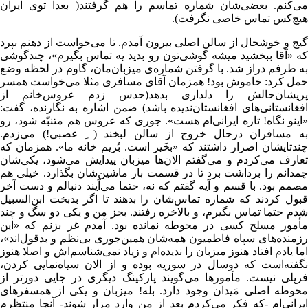
می‌کنم. بعضی‌شان شماره تماسم را هم گرفتند( بعدا توی ایران
هیچ‌کس تماس خاصی نگرفت).
گیج و خوشحال از سالن اصلی بیرون آمدم. تا می‌خواست از دهنم بپرد
که «آقا ببخشید میشه گوشی‌تون رو بدید یه تماس بگیرم»، چندگوشی
به طرفم دراز شد. با گرفتن شماره‌ی میزبان‌مان، گاوم در لحظه وضع
حمل کرد: خاموش بود! همزمان آقای مسافری مثلا می‌خواست همسر
پریشان‌حالش را دلداری بدهد(حدس زدم عروس‌خانم از
افغانستانی‌های افغانستان‌ندیده باشد) ضمن اشاره به نگارنده، گفت:
«اینو نگاه! تازه ایرانی‌ام هست». جوری که عروس هم متنبّه شود، رو
به مسافران درحال خروج از سالن لبخند ( ِ عصبی!) می‌زدم.
چندتایشان اصرار داشتند که «بخَیر است. بُریم خانه ما». همزمان که
تعارف می‌کردم و می‌گفتم الان‌ها میزبان پیدایش می‌شود، یکی‌شان
چمدانم را برداشت برد تا در قسمت بار ماشین‌شان بگذارد. خیلی هم
مصمم بود. با قسم و آیه گفتم که نه، حتما می‌آیند دنبالم و دست آخر
قبول کردند که شماره تماس‌شان را بدهند تا اگر بدبخت ابن‌السبیل
شدم حتما تماس بگیرم، و بالاخره رفتند. بجز من و یکی دو سگ و چند
مأمور مسلح کسی در محوطه نمانده بود. آمدم غر بزنم که «این
رزمنده‌های سپاه فاطمیون همه‌شان همین‌جوری بی‌نظم و بدقول‌اند»،
اما یادم افتاد هنوز میزبان را ندیده‌ام و زیاد نمی‌شناسم‌اش و اصلا هنوز
نگفته‌است که دوسال در سوریه بوده و از الان سیاه‌نمایی کردن،
فرپلی نیست. مأمورها می‌گویند پارکینگ دیگری در جایی دورتر از
محوطه اصلی مَیدان وجود دارد. بله! میزبان و یکی از همسفرهای
ایرانی‌ام -که فکر می‌کردم بعد از من وارد مزار شوند- آنجا منتظرم