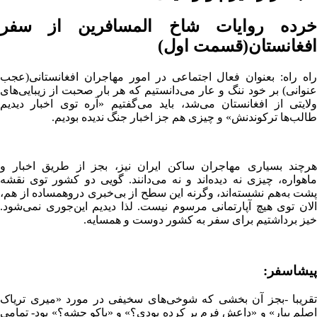
خرده روایات شاخ المسافرین از سفر
افغانستان(قسمت اول)
راه راه: بعنوان فعال اجتماعی در امور مهاجران افغانستانی(عجب
عنوانی) بر خود ننگ و عار می‌دانستیم که هر بار صحبت از زیبایی‌های
ولایتی از افغانستان می‌شد، باید می‌گفتیم «آره توی اخبار دیدیم
طالب‌ها ترکوندنش» و چیزی هم جز اخبار جنگ ندیده بودیم.
هرچند بسیاری مهاجران ساکن ایران نیز، بجز از طریق اخبار و
ماهواره، چیزی نه دیده‌اند و نه می‌دانند. گویی دو کشور توی نقشه
پشت به‌هم نشسته‌اند، وگرنه این سطح از بی‌خبری دروهمساده از هم،
الان توی هیچ آپارتمانی مرسوم نیست. لذا دیدیم این‌جوری نمی‌شود.
خیز برداشتیم برای سفر به کشور دوست و همسایه.
پیشاسفر:
تقریبا -بجز آن بخشی که شوخی‌های سخیفی در مورد «میری تریاک
اصلم بیار» و «داعش فرم پر کرده بودی؟» و «باکو چشه؟» بود- تمامی