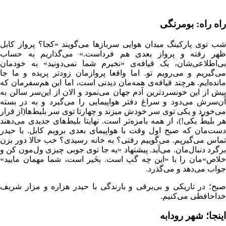
راه راه: بومرنگی
شب توی پارکینگ میدان هوایی سرباز‌ها می‌گویند «کجا؟ پرواز کابل
ظهر رفته و پرواز بعدی هم فرداست.» می‌گذاریم به حساب
بی‌اطلاعی‌شان، یک قیافه‌ی «نخیرم شما نمی‌دونید» به خودمان
می‌گیریم و می‌رویم تو. اما واقعا پروازمان زودتر پریده و ما جا
مانده‌ایم. هرچند قیافه‌ی همه‌مان دیدنی است، اما این هم‌سفرمان که
پیش از این خونسردترین آدم جهان می‌نمود و الان از این‌سر سالن به
آن‌سرش می‌دود و سراغ دفتر هواپیمایی را می‌گیرد و به در بسته
می‌خورد و یکی توی سر خودش میزند و چهارتا توی سر بلیط‌ها(از قرار
هر بلیطْ یکی!)، از همه بامزه‌تر است. نهایتا بلیط‌های جدیدی می‌دهند
دست‌مان که صبح اول وقت با هواپیمای بعدی برویم کابل. با حیدر
تماس می‌گیریم. می‌گوییم رفتی؟ به خانه رسیدی؟ خب حالا دور بزن
برگرد دنبال‌مان. می‌آید. پیشنهاد «یه جا توی جوبی چیزی ول‌مون کن و
خلاص»مان را با «این چه گپ است. بخَیر است، شما مهمان مایید»
جواب می‌دهد و می‌گذرد.
صبح؛ در تاریکی و بی‌برقی و بارندگی با حیدر هزاره و مزار شریف
خداحافظی می‌کنیم.
اینجا؛ شهر رودابه