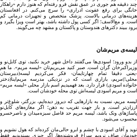
چند دقیقه هم جوری در عمق نقش فرو رفته‌ام که هنوز دارم «راهکار
خانگی برای رفع عفونت ادراری» را سرچ می‌کنم. در افغانستان
هزینه‌های درمانی بالاست. پزشک متخصص و تجهیزات درمانی کم
است. و مع‌الاسف؛ اگر کسی پول داشته باشد، بهتر است ویزا بگیرد و
برود ببیند دکترهای هندوستان و پاکستان و مشهد چه می‌گویند.
لیسه‌ی مریم‌‌شان
از بدو ورود؛ اسودی‌ها می‌گفتند داخل شهر خرید نکنید، توی کابل‌نو و
وزیر‌اکبرخان گران است. صبر کنید می‌بریم‌تان «لیسه مریم». ما هم
-یعنی دقیقا تمام چهارتایمان- فکر می‌کردیم لیسه(دبیرستان
محلی!)مریم، بازاری است که در نزدیکی مدرسه مریم‌اینا(دختر
خانواده اسودی) قرار دارد. بعد فهمیدیم اسم بازار محلی «لیسه مریم»
است و مریم اسودی لیسه‌اش توی محله خود‌شان است.
لیسه مریم، نسبت به بازار‌هایی که دیروز دیده‌ایم، بزرگتر، شلوغ‌تر و
ارزان‌تر است. و باز جهت تقریب به ذهن؛ اگر مغازه‌های کابل‌نو
پاساژهای ونک باشد، لیسه مریم حد فاصل سبزه‌میدان و ناصرخسرو
محسوب می‌شود.
نوید و آقای اسودی با چشم و ابرو حالی‌مان کرده‌اند که هول نشویم و
خودمان صاف نرویم سراغ فروشنده‌ها. اگر چیزی پسندیدیم فقط