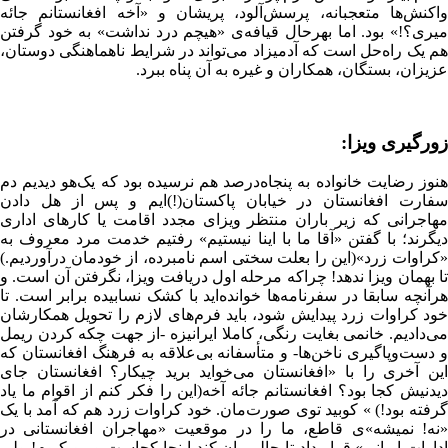
واکنش‌ها متعجبانه، پرسش‌آلود، پریشان و «آخه افغانستانم جائه
میری؟!» بود. اما بهرحال قیافه‌ی «هیچم درد نداشت» به خود گرفتن
هم یک راه‌حل است که آدمیزاد می‌تواند در شرایط ناهماهنگی دوستان،
عزیزان، بستگان، همکاران و غیره به آن پناه ببرد.
زورگیری ویزا:
هنوز رضایت خانواده به پنجاه‌درصد هم نرسیده بود که یک‌هو دیدیم دم
سفارت افغانستان در خیابان پاکستان(!)ایم و پس از هل دادن
مهاجرانی که زیر باران منتظر ویزای مجدد اقامت یا کارهای اداری
دیگرند؛ با گفتن «آقا ما با اینا نیستیم» رفتیم خدمت مرد معروف به
«کراوات زرد»(این را بعلت سختی اسم نامبرده، از خودمان درآوردیم.)
تا بهمان ویزا ندهد! چراکه مرحله اول دریافت ویزا، نگرفتن آن است. و
هرآنچه سابقا در سفرنامه‌ها خوانده‌اید با کشک نسابیده برابر است. تا
خود کراوات زرد پیدایش شود، باید فرم‌های لازم را تحویل همکارشان
می‌دادیم. خانمی بغایت رنگی، کاملا ایرانیزه -از جهت چکه کردن ریمل
و دست‌و‌پاگیری ناخن‌ها- و متأسفانه بی‌علاقه به فرهنگ افغانستان که
این آخری را با «افغانستان می‌خواید برید چیکار؟ افغانستان جای
دیدنیش کجا بود؟ افغانستانم جائه آخه(این را فکر کنم از اقوام ما یاد
گرفته بود!) » کوبید توی صورت‌مان. خود کراوات زرد هم که آمد با یک
«نه! نمیشه»ی قاطع، ما را در موقعیت «مهاجران افغانستانی در
ادارات ایرانی» قرار داد تا حالی‌مان کند اینجا کجاست و مو کیوم! ولی