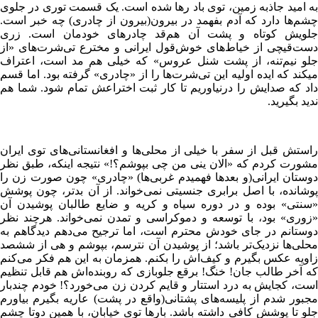
به امید جاذبه زمین، توی باد رها شده است. یک قسمت توری در جلوی
چشم‌ها دارد که آدم بفهمد در بیرون(بیرون از چادری) چه خبر است.
جلویش کوتاه و پشت آن هم‌قد چادرهای خودمان است. زری
دست‌قیچی از خیاط‌های خوش‌قول ایرانی و مخترع تی‌شرت‌های «از
جلو نیم‌تنه، از پشت شنل عروس» که خیلی هم مد است، اعتراف
میکند که ایده اولیه این تی‌شرت‌ها را از «چادری» گرفته بود. اما قسم
داد که صدایش را درنیاوریم تا کار ثبت اختراعش تمام شود. شما هم
ندید بگیرید.
راستش قبل از سفر با خیلی از محلی‌ها و افغانستانی‌های توی ایران
مشورت کردم که «الان ینی من چی بپوشم؟!» نتیجه اینکه، طبق نظر
دوستان ایرانی(و بعدها فهمیدم غربی‌ها) «چادری» چون صورت زن را
پوشانده، با اصل برابری جنسیتی نمی‌خواند. از آن بدتر، چون پوشش
«سنتی» بوده و در دوره سیاه و کریه و ضایع طالبان پوشیدن آن
«زوری» بود، با توسعه و دموکراسی و تمدن نمی‌خواند. هرچند نظر
دوستانم در جای خودش محترم است، اما ترجیح می‌دهم دیدگاهم به
محلی‌ها نزدیک‌تر باشد؛ از پوشیدن آن نترسم، بپوشم و هی از ششصد
زاویه عکس بگیرم و کیف‌اش را بکنم. همزمان به این هم فکر می‌کنم
که آخر طالب‌ جان! خنگ! برقع جلوبازی که روبنده‌اش هم قابل تنظیم
است، کجایش به درد استتار و قایم کردن زن می‌خورد؟! خودم چندبار
مجبور شدم از پلیسه‌های پشتانی(واقع در پشت) عاریه بگیرم بیاورم
جلو تا پوشش کافی داشته باشد. بارها توی خیابان، با همین دوتا چشم