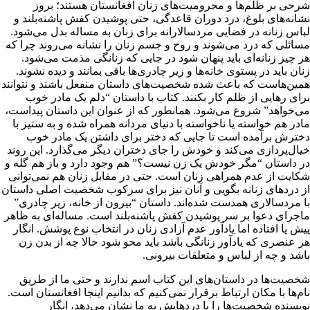
شرحی بر ظلم‌ها و محرومیت‌های زنان افغانستان هستند؛ بروز
نشانه‌های بلوغ، درد دوران قاعدگی، حتی پوشیدن کفش پاشنه‌بلند و
لباس زنانه در فضایی مردسالارانه برای زنان به مساله بدل می‌شود.
مسائلی که درد می‌شوند و روح و جسم زنان را نشانه می‌روند چرا که
هر چیز زنانه‌ای باید پنهان شود در جایی که زنانگی مذمت می‌شود.
زنان باید در پستوی خانه‌ها و زیر چادری‌ها باقی بمانند و دیده نشوند.
همین‌هاست که باعث شده شخصیت‌های داستان منفعل باشند و نتوانند
برای رهایی از ظلم کار بکنند. کتاب با داستان “دلم یک مادر خوب
می‌خواهد” شروع می‌شود. همانطور که از عنوان این داستان پیداست،
مادر هم خواسته یا ناخواسته با دنیای مردانه همراه شده و به ستیز با
دخترش برآمده است تا جایی که دختر برای داشتن یک مادر خوب
خیال‌پردازی می‌کند و خودش را جای دختران دیگر می‌گذارد. این روند
در داستان “مگر خودش یک زن نیست؟” هم وجود دارد و باز هم گله و
شکایت از عدم همراهی زنان است. حتی در مقابل زنان هم نمی‌توانی
از دردهای زنانه بگویی و آنان نیز برای سرکوب شخصیت اصلی داستان
با مردسالاری همدست شده‌اند. داستان “بیرون از خانه، زیر چادری”
ماجرای دعوا بر سر پوشیدن کفش پاشنه‌بلند است. مساله‌ای به ظاهر
پیش پا افتاده اما یادآور عدم آزادی زنان در انتخاب نوع پوشش. انگار
هر عنصری که یادآور زنانگی باشد باید محو شود حالا چه از بدن زن
باشد و چه از لباس و متعلقات بیرونی.
شخصیت‌ها در داستان‌های این کتاب اسم ندارند و حتی ما از طریق
نام‌ها با مکان ارتباط برقرار نمی‌کنیم که بدانیم اینجا افغانستان است.
نویسنده شخصیت‌ها را با دردهایش به ما نشان می‌دهد، انگار