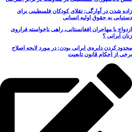
زاده شدن در آوارگی: تقلای کودکان فلسطینی برای
دستیابی به حقوق اولیه انسانی
ازدواج با مهاجران افغانستانی، راهی ناخواسته فراروی
زنان ایرانی ؟
محدود کردن دایره‌ی ایرانی بودن: در مورد لایحه اصلاح
برخی از احکام قانون تابعیت