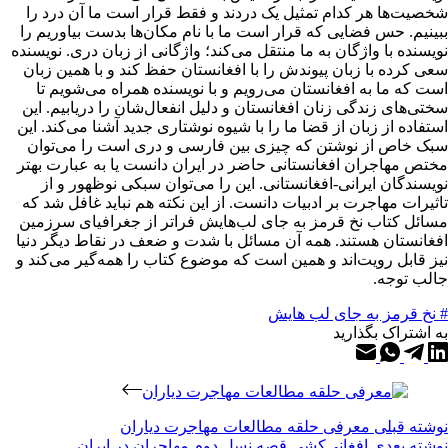
شخصیت‌ها هر کدام تمثیل یک دردند و فقط قرار است ما آن درد را
ببینیم. حس فضایی که قرار است ما با نام مکان‌ها بدست بیاوریم را
نویسنده با واژگان به ما منتقل می‌کند؛ واژگانی از زبان دری. نویسنده
سعی کرده با زبان پیوندش را با افغانستان حفظ کند و با همین زبان
است که ما به افغانستان می‌رویم و با نویسنده همراه می‌شویم تا
سختی‌های زندگی زنان افغانستان و دلیل انفعال‌شان را دریابیم. این
استفاده از زبان از قضا ما را با شیوه نوشتاری جدید آشنا می‌کند. این
سبک خاص از نوشتن که چیزی بین فارسی و دری است را می‌توان
مختص مهاجران افغانستانی حاضر در ایران دانست یا به عبارت بهتر
نویسندگان ایرانی-افغانستانی. این را می‌توان سبکی نوظهور و از
تاثیرات مهاجرت بر ادبیات دانست. از این نکته هم نباید غافل شد که
مسائل کتاب نخ قرمز به جای لب‌هایش فراتر از جغرافیای سرزمین
افغانستان هستند. همه آن مسائل با شدت و ضعف در نقاط دیگر دنیا
نیز قابل رویت‌اند و همین است که موضوع کتاب را همه‌گیر می‌کند و
جالب توجه.
# نخ قرمز به جای لب هایش
به اشتراک بگذارید
نوشته
قبلی
معرفی حلقه مطالعات مهاجرت دیاران
نوشته
بعدی
افغانی‌کِشی قصه نسل دوم مهاجران در ایران