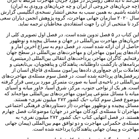
می‌کند تا دیدگاهی روشن‌تر در مورد جریان مهاجرت مرتبط با ایران
(چه جریان‌های خروجی از ایران و چه جریان‌های ورودی به ایران)
داشته باشیم. به همین سبب به محض انتشار نسخه‌ی انگلیسی گزارش
سال ۲۰۲۰ سازمان جهانی مهاجرت، گروه پژوهش انجمن دیاران سعی
کرد تا منتخبی از آن را جهت استفاده‌ی مخاطبان ترجمه نماید.
این کتاب در ۵ فصل تدوین شده است. در فصل اول تصویری کلی از
جریان‌های مهاجرت‌ بین‌المللی در جهان و مسائل پیچیده‌ و نوظهور
حاصل از آن ارائه شده است. در فصل دوم به سراغ آخرین آمار و
داده‌های پیرامون مهاجران و مهاجرت‌های بین‌المللی در سطح جهان
رفته‌ایم. کاگران مهاجر، پرداخت‌های انتقالی بین‌المللی (رمیتنس)،
برنامه‌های بازگشت داوطلبانه، پناهندگان و پناهجویان، بی‌تابعیتی و
تعاملات برای جمع‌آوری داده‌ها پیرامون مسئله‌ی قاچاق انسان از
زیرفصل‌های پرداخته شده است. در فصل سوم مسئله‌ی مهاجرت‌های
بین‌المللی در ناحیه‌ی آسیا به صورت متمرکز مورد بررسی قرار گرفته
است. هر یک از نواحی جنوب، مرکز، شرق آسیا، خاور میانه و آسیای
میانه با مسائل متنوعی پیرامون مهاجرت‌های بین‌المللی مواجه‌اند که
موضوع فصل سوم کتاب «یک کشور ۲۷۲ میلیون نفری» هستند.
مسائل پیچیده و نوظهور مهاجرت (از دستاوردهای فرهنگی اجتماعی
مهاجران تا مسئله‌ی کودکان مهاجر در جهان) موضوعات فصل چهارم
هستند. در فصل انتهایی کتاب «یک کشور ۲۷۲ میلیون نفری» به
مسئله‌ی حکمرانی مهاجرت و دو توافق مهم بین‌المللی (پیمان جهانی
مهاجرت و پیمان جهانی پناهندگان) پرداخته شده است.