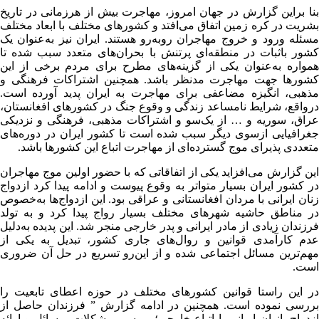
بنا براین گزارش در جهان امروز، مهاجرت بیش از هرزمانی در تاریخ
بشریت در کره زمین اتفاق می‌افتد و کشورهای مختلف با ابعاد مختلف
مسئله ورود و خروج مهاجران روبه‌رو هستند. ایران نیز به‌عنوان یک
کشور باثبات در منطقه‌ای پرتنش با بحران‌های متعدد سبب شده تا
همواره به‌عنوان یکی از گزینه‌های مطرح برای مردم برخی از این
کشورها جهت مهاجرت مدنظر باشد. همچنین اشتراکات فرهنگی و
مذهبی، انگیزه مضاعفی برای مهاجرت به ایران پدید آورده است.
درواقع، شرایط نامساعد زندگی و وقوع جنگ در کشورهای افغانستان،
عراق، سوریه و … از یک‌سو و اشتراکات مذهبی، فرهنگی و نزدیکی
جغرافیایی از‌سوی دیگر سبب شده است تا کشور ایران در دوره‌های
متعددی پذیرای موج گسترده‌ای از مهاجرت اتباع این کشورها باشد.
این گزارش می‌افزاید یکی از اتفاقاتی که با حضور اولین موج‌ مهاجران
در کشور ایران بسیار متواتر به وقوع پیوست و ادامه پیدا کرد ازدواج
زنان ایرانی با مردان افغانستانی و عراقی بود. این ازدواج‌ها به‌خصوص
در مناطق حاشیه شهرهای مختلف بسیار رواج پیدا کرد و به تولد
فرزندان زیادی از مادر ایرانی و پدر خارجی منجر شد. این پدیده به‌دلیل
عدم کارآمدی قوانین و روال‌‌های جاری کشور، تبدیل به یکی از
مهم‌‌ترین مسائل اجتماعی شده‌‌ و از‌ این‌رو تسریع در حل آن ضروری
است.
در این راستا قوانین کشورهای مختلف در حوزه اعطای تابعیت را
بررسی نموده است. همچنین در ادامه گزارش ” فرزندان حاصل از
ازدواج بانوان ایرانی با اتباع خارجی؛ بررسی مشکلات، مسائل و ارائه