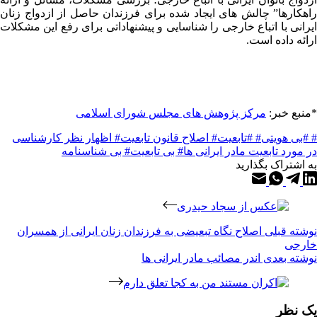
راهکارها” چالش های ایجاد شده برای فرزندان حاصل از ازدواج زنان
ایرانی با اتباع خارجی را شناسایی و پیشنهاداتی برای رفع این مشکلات
ارائه داده است.
*منبع خبر:
مرکز پژوهش های مجلس شورای اسلامی
# #بی هویتی
# #تابعیت
# اصلاح قانون تابعیت
# اظهار نظر کارشناسی
در مورد تابعیت مادر ایرانی ها
# بی تابعیت
# بی شناسنامه
به اشتراک بگذارید
نوشته
قبلی
اصلاح نگاه تبعیضی به فرزندان زنان ایرانی از همسران
خارجی
نوشته
بعدی
اندر مصائب مادر ایرانی ها
یک نظر