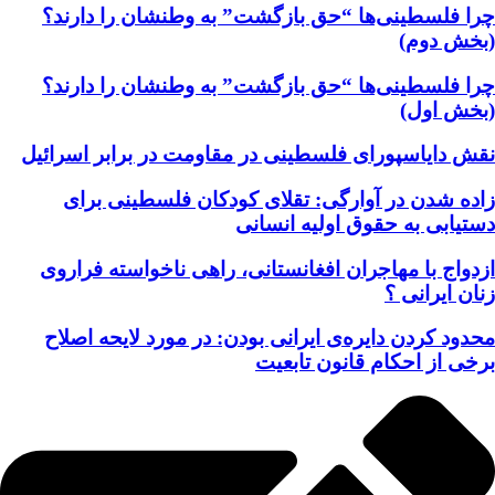
چرا فلسطینی‌ها “حق بازگشت” به وطنشان‌ را دارند؟
(بخش دوم)
چرا فلسطینی‌ها “حق بازگشت” به وطنشان‌ را دارند؟
(بخش اول)
نقش دایاسپورای فلسطینی در مقاومت در برابر اسرائیل
زاده شدن در آوارگی: تقلای کودکان فلسطینی برای
دستیابی به حقوق اولیه انسانی
ازدواج با مهاجران افغانستانی، راهی ناخواسته فراروی
زنان ایرانی ؟
محدود کردن دایره‌ی ایرانی بودن: در مورد لایحه اصلاح
برخی از احکام قانون تابعیت