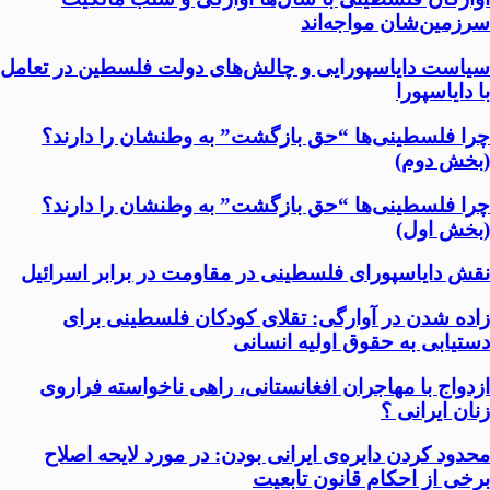
سرزمين‌شان مواجه‌اند
سیاست دایاسپورایی و چالش‌های دولت فلسطین در تعامل
با دایاسپورا
چرا فلسطینی‌ها “حق بازگشت” به وطنشان‌ را دارند؟
(بخش دوم)
چرا فلسطینی‌ها “حق بازگشت” به وطنشان‌ را دارند؟
(بخش اول)
نقش دایاسپورای فلسطینی در مقاومت در برابر اسرائیل
زاده شدن در آوارگی: تقلای کودکان فلسطینی برای
دستیابی به حقوق اولیه انسانی
ازدواج با مهاجران افغانستانی، راهی ناخواسته فراروی
زنان ایرانی ؟
محدود کردن دایره‌ی ایرانی بودن: در مورد لایحه اصلاح
برخی از احکام قانون تابعیت