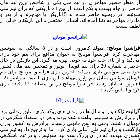
از منظر حضور مهاجران در تيم ملي يكي از شاخص ترين تيم هاي
حاضر در جام بيست و يكم است: از بين 23 بازيكني كه براي تيم ملي
سوئيس در روسيه حاضر شده اند 15بازيكن يا مهاجرند يا از پدر و
مادري مهاجر به دنيا آمده اند.
آشنايي مختصر با اين بازيكنان خالي از
لطف نيست:
رانسوآ موبانج:
متولد كامرون است و در 8 سالگي به سوئيس
مهاجرت كرد. فرانسوآ موبانج به عنوان مدافع برای تیم خود بازی
می‌کند و از پای چپ خود به خوبی بهره می‌گیرد. این بازیکن در حال
حاضر با شماره 29 برای تیم فوتبال تولوز و همچنین تیم ملی کشور
خود یعنی سوئیس بازی می‌کند. آخرین بازی فرانسوآ موبانج برای تیم
فوتبال سوئیس مقابل تیم ژاپن می‌باشد. این بازی با نتیجه سوئیس (2 –
0) ژاپن به پایان رسید. فرانسوآ موبانج در این مسابقه 17 دقیقه بازی
کرد و 1 پاس گل داد.
رانيت ژاكا:
پدر او سال ها در زندان هاي يوگسلاوي سابق زنداني بود.
او و برادرش به سوئيس پناهنده شده بودند و هر دو استعداد شگرفي در
فوتبال داشتند. وقتي به سن قانوني رسيدند برادرش به كشور پدري
بازگشت و براي تيم ملي آلباني بازي كرد. اما او ترجيح داد به تيم ملي
كشوري بپيوندد كه در آن بزرگ شده بود: سوئيس. او در تيم باشگاهي