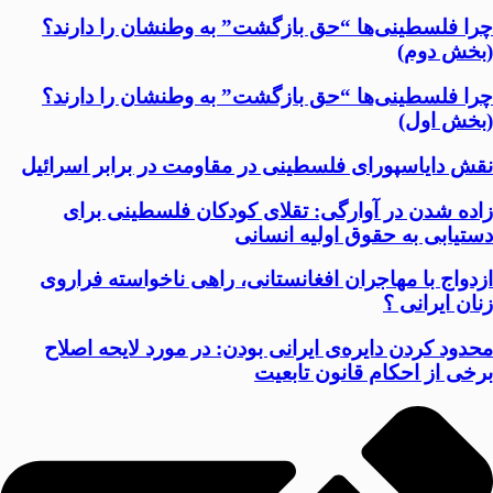
چرا فلسطینی‌ها “حق بازگشت” به وطنشان‌ را دارند؟
(بخش دوم)
چرا فلسطینی‌ها “حق بازگشت” به وطنشان‌ را دارند؟
(بخش اول)
نقش دایاسپورای فلسطینی در مقاومت در برابر اسرائیل
زاده شدن در آوارگی: تقلای کودکان فلسطینی برای
دستیابی به حقوق اولیه انسانی
ازدواج با مهاجران افغانستانی، راهی ناخواسته فراروی
زنان ایرانی ؟
محدود کردن دایره‌ی ایرانی بودن: در مورد لایحه اصلاح
برخی از احکام قانون تابعیت