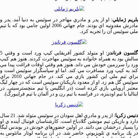
لريم ژمايلي
: او از پدر و مادري مهاجر در سوئيس به دنيا آمد. پدر و
مادرش مقدونيه اي بودند. جام جهاني 2006 اولين جامي بود كه با تيم
ملي سوئيس آن را تجربه كرد.
لسون فرناندز
: او متولد كشور آفريقايي كيپ ورد است و وقتي 5
سالش بود به همراه خانواده به سوئيس مهاجرت كردند. هنوز هم كيپ
ورد را سرزمين خودش مي داند. هنوز هم وقتي اوقات فراغت پيدا مي
كند به كيپ ورد مسافرت مي كند. اما او سپاسگزار سوئيس است و
براي تيم ملي اين كشور بازي مي كند. در جام جهاني 2010 براي
سوئيس گل هم زد. او از معدود بازيكنان سوئيس است كه در چهار ليگ
معتبر اروپايي بازي كرده است (در انگليس با تيم منچسترسيتي, در
ايتاليا با تيم اودينزه، در فرانسه با تيم رن و در آلمان با تيم فرايبورگ).
نيس زكريا
: از پدر و مادري اهل سودان در سوئيس متولد شد. 21 سال
دارد و بازيكن تيم مونشن گلادباخ است. كارشناسان فوتبال آينده ي او
را بسيار درخشان مي دانند. در اولين حضورهاي خودش در بوندس ليگا
در يك برنامه ي تلويزيوني حاضر شد. در آن برنامه لوتار ماتئوس به