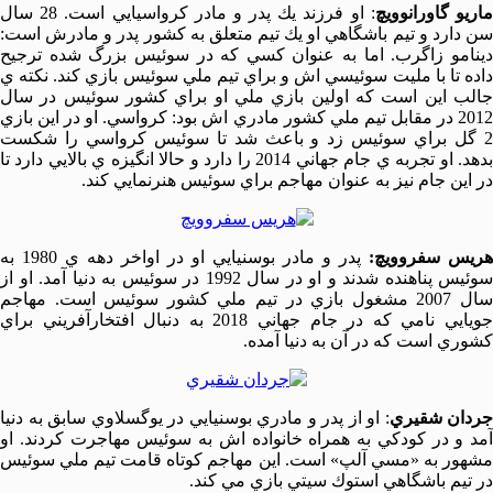
اريو گاورانوويچ
: او فرزند يك پدر و مادر كرواسيايي است. 28 سال
سن دارد و تيم باشگاهي او يك تيم متعلق به كشور پدر و مادرش است:
دينامو زاگرب. اما به عنوان كسي كه در سوئيس بزرگ شده ترجيح
داده تا با مليت سوئيسي اش و براي تيم ملي سوئيس بازي كند. نكته ي
جالب اين است كه اولين بازي ملي او براي كشور سوئيس در سال
2012 در مقابل تيم ملي كشور مادري اش بود: كرواسي. او در اين بازي
2 گل براي سوئيس زد و باعث شد تا سوئيس كرواسي را شكست
بدهد. او تجربه ي جام جهاني 2014 را دارد و حالا انگيزه ي بالايي دارد تا
در اين جام نيز به عنوان مهاجم براي سوئيس هنرنمايي كند.
هريس سفروويچ:
پدر و مادر بوسنيايي او در اواخر دهه ي 1980 به
سوئيس پناهنده شدند و او در سال 1992 در سوئيس به دنيا آمد. او از
سال 2007 مشغول بازي در تيم ملي كشور سوئيس است. مهاجم
جويايي نامي كه در جام جهاني 2018 به دنبال افتخارآفريني براي
كشوري است كه در آن به دنيا آمده.
جردان شقيري
: او از پدر و مادري بوسنيايي در يوگسلاوي سابق به دنيا
آمد و در كودكي به همراه خانواده اش به سوئيس مهاجرت كردند. او
مشهور به «مسي آلپ» است. اين مهاجم كوتاه قامت تيم ملي سوئيس
در تيم باشگاهي استوك سيتي بازي مي كند.