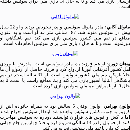
آرسنال بازي مي كند و تا به حال 14 بازي ملي براي سوئيس داشته
است.
مانوئل آكاني:
مادر مانوئل سوئيسي و پدر نيجريايي بودند و او 22 سال
پيش در سوئيس متولد شد. 187 سانتي متر قد او است و به عنوان
مدافع در تيم ملي كشور سوئيس بازي مي كند. تيم باشگاهي او
دورتموند است و تا به حال 7 بازي ملي براي سوئيس انجام داده است.
وهان ژورو
: او هم فرزند يك مادر سوئيسي است. مادرش با مردي
اهل كشور آفريقايي آيوريا ازدواج كرد و فرزند حاصل از ازدواج آن ها
حالا بازيكن تيم ملي كشور سوئيس است. او 31 ساله است, در تيم
باشگاهي آنتاليا اسپور بازي مي كند و يك مدافع راست پا است. تا به
حال 9 بار با پيراهن تيم ملي سوئيس بازي كرده است.
الون بهرامي
: والون وقتي 5 سالش بود به همراه خانواده اش از
كوزوو به جنوب كشور سوئيس پناهنده شد. ابتدا از سوئيس اخراج شدند
اما با كش و قوس هاي فراوان توانستند دوباره به سوئيس مهاجرت
كنند. او فوتبال را در 13 سالگي شروع كرد و حالا چهارمين جام جهاني
است كه دارد با تيم ملي سوئيس تجربه مي كند.