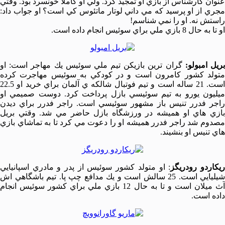
عنوان كارشناس از بازي او تمجيد كرد. ولي او كاملا خونسرد بود. وقتي
مجري از او پرسيد كه مي داني لوتار ماتئوس كي است؟ او جواب داد:
راستش نه. او را نمي شناسم!
او تا به حال 8 بازي ملي براي سوئيس انجام داده است.
ريل امبولو:
گران ترين بازيكن تيم ملي سوئيس يك مهاجر است: او
متولد كشور كامرون است و در كودكي به سوئيس مهاجرت كرده
است. 21 ساله است و تيم فوتبال شالكه ي آلمان براي خريد او 22.5
ميليون يورو به تيم سوئيسي بازل پرداخت كرد. دوست صميمي او
راجر فدرر تنيس باز مشهور سوئيسي است. راجر فدرر براي ديدن
بازي هاي او هميشه در ورزشگاه بازل حاضر مي شد. وقتي بريل
مصدوم شد راجر فدرر هميشه او را دعوت مي كرد تا به تماشاي بازي
هاي تنيس او بنشيند.
يكاردو رودريگز
: او متولد كشور سوئيس از پدر و مادري اسپانيايي
شيليايي است. 25 سالش است و يك مدافع چپ پا. تيم باشگاهي اش
آث ميلان است و تا به حال 12 بازي ملي براي كشور سوئيس انجام
داده است.