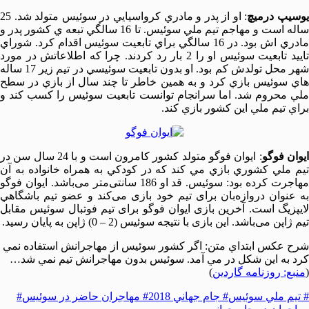
وسيپ درميچ
: او از پدر و مادري كرواسيايي در سوئيس متولد شد. 25
ساله است و مهاجم تيم ملي سوئيس. تا 16 سالگي تبعه ي كشور پدر و
مادري اش بود. در 16 سالگي براي تابعيت سوئيس اقدام كرد. شوراي
تاييد تابعيت سوئيس او را 2 بار رد كردند. چرا كه اطلاعاتش در مورد
شهر محل تولدش كم بود. او بدون تابعيت سوئيسي در تيم زير 17 ساله
هاي سوئيس بازي كرد و به همين خاطر تا چند سال از بازي در سطح
ملي محروم شد. اما سرانجام توانست تابعيت سوئيس را كسب كند و
براي تيم ملي اين كشور بازي كند.
يوان فوگو
: ایوان فوگو متولد كشور كامرون است و با 24 سال سن در
تيم ملي كشوري بازي مي كند كه در كودكي به همراه خانواده به آن
مهاجرت كرده بود: سوئيس. قد او 186 سانتی‌متر می‌باشد. ایوان فوگو
به عنوان دروازه‌بان برای تیم خود بازی می‌کند و عضو تيم باشگاهي
لايپزيگ است. آخرین بازی ایوان فوگو برای تیم فوتبال سوئیس مقابل
تیم ژاپن می‌باشد. این بازی با نتیجه سوئیس (2 – 0) ژاپن به پایان رسید.
شرح عكس ابتداي متن: اگر كشور سوئيس از مهاجرانش استفاده نمي
كرد به اين شكل در مي آمد. سوئيس بدون مهاجرانش تيم نمي شد…
(
منبع: روزنامه گاردين
)
# تيم ملي سوئيس
# جام جهاني 2018
# مهاجران حاضر در سوئيس
#