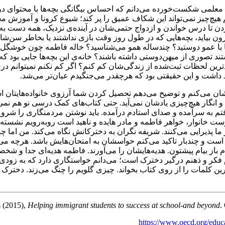
وان معلمی شکست‌خورده می‌دانم که احساس بیگانگی بچه‌ها با محتوای 
تم هیچ‌چیز نمی‌تواند این شکاف عمیق را پر کند؛ شیوع کرونا و آموزش
دن تا درس خواندن و ازدواج حتمی‌شان در آینده‌ی نزدیک، همه دست به
ون بیاید، بچه‌هایی که در طول روز وقت بازی نداشتند یا بخاطر سن‌شان
 شما با عمو دوستید؟ چندساله همو می‌شناسید؟ خاله فاطمه چون خوشگل
نستند تصوری از میهن‌دوستی داشته باشند؟ خانه‌ی این بچه‌ها جایی بود
دترین لحظات ثبت‌شده از زندگی‌شان کم کنم؟ اگر کم نکنم نمیتوانم در
داشت و این حقیقتی بود که هرچقدر می‌جنگیدم عیان‌تر می‌شد.
تشان می‌کنم و توضیح می‌دهم تحصیل کردن شما آرزوی خانواده‌هایتان ا
شود و انگار هیچ‌چیزی یادشان نمی‌آید. حتی کتاب‌های کمک‌ درسی نو هم 
به سرآمده و صدای استادم درآمده. باید نوشتن مردمنگاری را شروع کنم 
ت خانوار، خواهر فاطمه و مادر هایده و ناهید است روبه‌رویم نشسته.
ا پذیرایی می‌کنند. شریفه نگران به دخترکانش نگاه می‌کند. من اما
است و چندبار تاکید می‌کنم حواسشان به امتحان‌هایش باشد. هرچه می
باز بیام پیشتون. هدیه‌هایشان را می‌آورند. فاطمه هدیه‌ای جدا و شخ
م فکر و ذهنم درگیر دخترک است؛ می‌دانم خواستگاری دارد که به زودی ق
ین کلمات را از روی کتاب بخواند. چیزی گلویم را چنگ می‌زند. دخترک با
Helping immigrant students to success at school-and beyond
.
https://www.oecd.org/educ