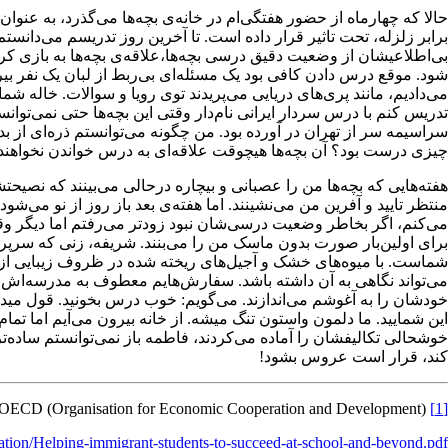
حالا که چهارماه از حضور هفتگی‌ام در خانه‌ی بچه‌ها می‌گذرد، به عن
برابر زلزله، تحت تاثیر قرار داده است. تا آخرین روز تدریسم می‌دانس
بی‌اطلاعیشان از وضعیت دقیق درسی بچه‌ها،علاقه‌ی بچه‌ها به بازی کر
شود. موقع درس دادن کافی بود یک مسئله‌‌ای بی‌ربط از لبان یک نفر بیر
می‌دادیم، مانند پری‌های دریایی می‌پریدند توی رویا و سوالات. خاله
تدریس کنم با درس سردار ایرانی نام‌دار وقتی این بچه‌ها حتی نمی‌توا
سراسیمه سر از تهران در آورده بود. من چگونه می‌توانستم ذره‌ای از ب
چیزی درست بود؟ آن بچه‌ها هیچوقت علاقه‌ای به درس خواندن نخواهند 
هفته‌هایی که بچه‌ها من را عصبانی و بیچاره درحالی می‌بینند که نصیح
منتظر تایید و آفرین من می‌نشینند. اما هفته‌ی بعد باز روز از نو می‌
می‌کنم، اگر بخاطر وضعیت درسی‌شان نبود زودتر می‌رفتم اما دیگر وقتم 
برای اولین‌بار صورت بدون ماسک من را می‌بنند. شریفه، زنی که سرپرس
شماست. با میوه‌های خشک و آجیل‌های ریخته شده در ظروف زیبایی از م
می‌تواند نگاهی به آن داشته باشد. سفارش‌هایم معطوف به مدرسه‌اش 
خودشان را به آغوشم می‌اندازند. می‌گویم: خوب درس بخونید. قول میدم 
این شمایید. ما دلمون واستون تنگ میشه. از خانه بیرون می‌آیم اما تما
خوشحالی تکالیفشان را آماده می‌کردند، فاطمه باز نمی‌توانستم ساده‌تر
کند، قرار است عروس بشود!
 OECD (Organisation for Economic Cooperation and Development)
Schleicher, Andreas (2015),
[1]
ation/Helping-immigrant-students-to-succeed-at-school-and-beyond.pdf