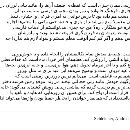
درسی همان چیزی است که نقطه‌ی ضعف آن‌ها را، مانند بنایی لرزان در
 مجازی، فرهنگ خانواده و دور بودن محتوای درسی متناسب با آن،
 دست هم داده بود تا درس‌خواندن به امری فرعی و اختیاری تبدیل
 معمولا منع می‌شدند از بازی و خنده، حتی وقتی ما معلم‌ها اجازه
‌تره خواستگار داره؟ من چه چیزی می‌توانستم از ادبیات فارسی
 که توسط پدرشان به فرد دیگری فروخته شده بودند و مادرشان
س بدهم و اگر کم کنم آنوقت معلم نیستم و سواد لازم هم ندارد! چه
ست، هفته‌ی بعدش تمام تکالیفشان را انجام داده و با خوش‌رویی
نمی‌تواند آتشی را روشن کند. هفته‌های آخر خردادماه است که خداحافظی
و تا آخر تیرماه تحویل دهم. هوا ابری‌ست و خانه‌ ابری‌تر. بچه‌ها
 عید قربان است و توضیح می‌دهد این عید برای ما مثل نوروز
 چشمانم به فاطمه است. می‌دانم درس دورترین زمینی است که
‌گویم خودش مانند زنی خجالتی لبخند می‌زند. موقع رفتن هرسه دختر
صی‌تر برایم درست کرده که نقاشی زیبایی رویش کشیده. می‌گوید: خاله
رار است ازدواج کند. برای همین آن روزهایی که هایده و ناهید با
استعدادی که همانقدر خواندن را بخاطر حفظ بودن واژه‌ها می‌تواند ادا