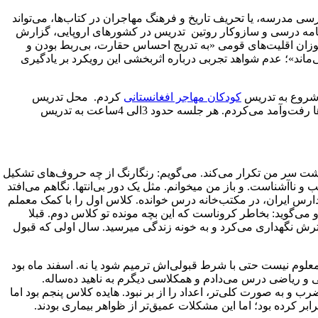
سی مدرسه، یا تحریف تاریخ و فرهنگ مهاجران در کتاب‌ها، می‌تواند
برنامه درسی و سازوکار روتین تدریس در کشورهای اروپایی، گزارش
وزان اقلیت‌های قومی «به تدریج احساس حقارت، بی‌ربط بودن و
ند»؛ عدم شواهد تجربی درباره‌ اثربخشی این رویکرد بر یادگیری
کودکان مهاجر افغانستانی
کردم. محل تدریس
خانه‌ای دوطبقه حوالی میدان راه‌آهن تهران بود که سه دانش‌آموز دختر با خانواده‌ی خود زندگی می‌کردند و من به صورت هفتگی به خانه‌ی آن‌ها رفت‌وآمد می‌کردم. هر جلسه حدود 3الی 4ساعت به تدریس
 می‌کنم: رنگارنگ. دخترک پشت سر من تکرار می‌کند. می‌گویم: رنگارنگ از چه حروف‌های تشکیل
 و ناآشناست. و باز من میخوانم. مثل یک دور بی‌انتها. نگاهم می‌افتد
س ایران، در مکتب‌خانه درس خوانده. کلاس اول را با کمک معملم
ی‌گوید: بخاطر کروناست که این بچه مونده تو کلاس دوم. قبلا
ش نگهداری می‌کرد و به خونه زندگی میرسید. سال اولی که قبول
معلوم نیست حتی با شرط قبولی‌اش ترمیم شود یا نه. اسفند ماه بود
ی و ریاضی درس می‌دادم و همکلاسی دیگرم به ناهید ده‌ساله.
 به صورت کلی‌تر، اعداد را از بر نبود. هایده کلاس پنجم بود اما
کرده بود؛ اما این مشکلات عمیق‌تر از ظواهر بیماری بودند.