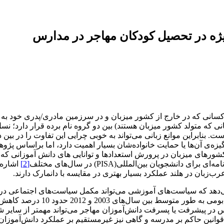
یژه در تحصیل کودکان مهاجر در مدارس
انی که در خارج از کشور میزبان و در سرزمین مادری/پدری خود به دنی
ه متولد کشور میزبان هستند) بین دو گروه نام برده قرار دارد؛ نسل 
دن بسیار بیشتر از دروس ریاضی یا حل مسئله (problem solving) است. بنابراین موانع زبانی می‌تواند به
زه‌ی آن‌ها یا حمایت خانواده‌شان بسیار اهمیت دارد، اما براساس پژ
 کشورهای میزبان در پرورش استعدادها و توانایی های دانش آموزانی که
جویان بین‌المللی(PISA) در سال‌های مختلف
[2]
اشاره 
زبان در هلند عملکرد بسیار بهتری در مقایسه با دانمارک دارند.
می‌دهد که سیاست‌های آموزشی می‌تواند مکمل سیاست‌های اجتماعی در
انجام‌شده، تفاوت تحصیلی در درو
رس در پیشرفت یا پسرفت دانش‌آموزان مهاجر می‌تواند مهمتر از سایر
وانین حاکم بر مدرسه و گاهی نیز غیرمستقیم بر عملکرد دانش‌آموزان م