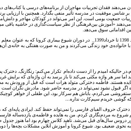
 می‌دهند فقدان تجربیات مهاجران از برنامه‌های درسی یا کتاب‌های در
د بر شانس موفقیت در مدرسه تأثیر منفی بگذارد. همچنین با ارزیابی 
یات جمعیت بومی است. این امر می‌تواند در کودکان مهاجر و دانش‌آم
ی‌دهند «آموزش بین‌فرهنگی از نظر سیاست‌گذاری در حاشیه باقی می‌ما
ن اقداماتی سوق می‌دهد.
یس
 اردیبهشت‌ماه روبه‌روی فاطمه‌ی 11ساله نشسته‌ام،در حالیکه امیدم را از دست داده‌ام تکرار
 اما سر هر واژه مکثی می‌کند تا باز برسد به آن واژه‌ای که برایش غریب
ه هستند. فاطمه دخترکی متولد هرات است که قبل از ورودش به مدار
اگر قبول نشود نمی‌تواند در مدرسه حاضر شود. مادرش نگران است و م
فروشی می‌کردم، باباش هم سرکار بود، این طفلی از خواهر کوچیکتر
 که گوشی خریدم سیم‌کارت نداره…
خترک حروف الفبای فارسی را نمی‌تواند حفظ کند. ایرادی پایه‌ای که 
 شروع به مردم‌نگاری کردم. من به هایده و فاطمه‌ی یازده‌ساله فارس
دروس سال‌های قبل می‌شد. ناهید کلاس چهارم بود اما هنوز جدول ضرب و
ی ضعیف بود. شیوع کرونا و آموزش آنلاین مشکلات بچه‌ها را دوبرابر 