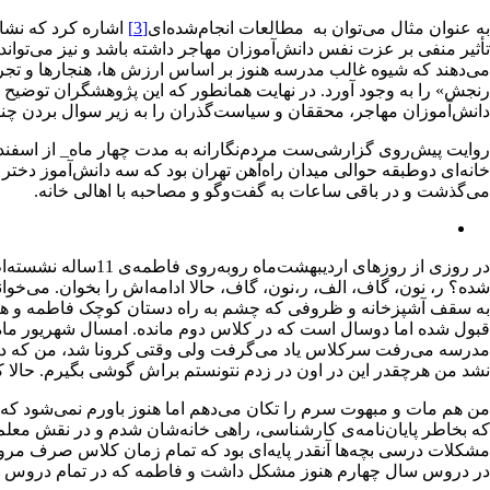
به عنوان مثال می‌توان به مطالعات انجام‌شده‌ا‌ی
[3]
اشاره کرد که نشان
تأثیر منفی بر عزت نفس دانش‌آموزان مهاجر داشته باشد و نیز می‌توان
می‌دهند که شیوه غالب مدرسه هنوز بر اساس ارزش ها، هنجارها و تجرب
رنجش» را به وجود آورد. در نهایت همانطور که این پژوهشگران توضیح م
دانش‌آموزان مهاجر، محققان و سیاست‌گذران را به زیر سوال بردن چنی
روایت پیش‌روی گزارشی‌ست مردم‌نگارانه به مدت چهار ماه_ از اسفند 1398 تا خرداد1399_ در دوران شیوع بیماری کرونا که به عنوان معلم شروع به تدر
می‌گذشت و در باقی ساعات به گفت‌وگو و مصاحبه با اهالی خانه.
در روزی از روزهای
شده؟ ر، نون، گاف، الف، ر،نون، گاف، حالا ادامه‌اش را بخوان. می‌خواند
به سقف آشپزخانه و ظروفی که چشم به راه دستان کوچک فاطمه و هاید
قبول شده اما دوسال است که در کلاس دوم مانده. امسال شهریور ماه 
مدرسه می‌رفت سرکلاس یاد می‌گرفت ولی وقتی کرونا شد، من که دست
نشد من هرچقدر این در اون در زدم نتونستم براش گوشی بگیرم. حالا
من هم مات و مبهوت سرم را تکان می‌دهم اما هنوز باورم نمی‌شود که د
که بخاطر پایان‌نامه‌ی کارشناسی، راهی خانه‌‌شان شدم و در نقش معلم
مشکلات درسی بچه‌ها آنقدر پایه‌ای بود که تمام زمان کلاس صرف مرور 
در دروس سال چهارم هنوز مشکل داشت و فاطمه که در تمام دروس به نحو