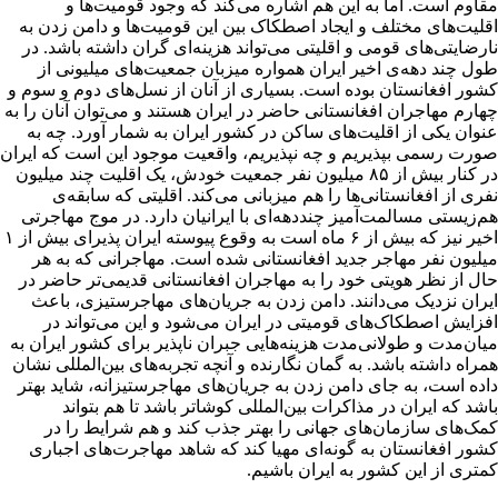
مقاوم است. اما به این هم اشاره می‌کند که وجود قومیت‌ها و
اقلیت‌های مختلف و ایجاد اصطکاک بین این قومیت‌ها و دامن زدن به
نارضایتی‌های قومی و اقلیتی می‌تواند هزینه‌ای گران داشته باشد. در
طول چند دهه‌ی اخیر ایران همواره میزبان جمعیت‌های میلیونی از
کشور افغانستان بوده است. بسیاری از آنان از نسل‌های دوم و سوم و
چهارم مهاجران افغانستانی حاضر در ایران هستند و می‌توان آنان را به
عنوان یکی از اقلیت‌های ساکن در کشور ایران به شمار آورد. چه به
صورت رسمی بپذیریم و چه نپذیریم، واقعیت موجود این است که ایران
در کنار بیش از ۸۵ میلیون نفر جمعیت خودش، یک اقلیت چند میلیون
نفری از افغانستانی‌ها را هم میزبانی می‌کند. اقلیتی که سابقه‌ی
هم‌زیستی مسالمت‌آمیز چنددهه‌ای با ایرانیان دارد. در موج مهاجرتی
اخیر نیز که بیش از ۶ ماه است به وقوع پیوسته ایران پذیرای بیش از ۱
میلیون نفر مهاجر جدید افغانستانی شده است. مهاجرانی که به هر
حال از نظر هویتی خود را به مهاجران افغانستانی قدیمی‌تر حاضر در
ایران نزدیک می‌دانند. دامن زدن به جریان‌های مهاجرستیزی، باعث
افزایش اصطکاک‌های قومیتی در ایران می‌شود و این می‌تواند در
میان‌مدت و طولانی‌مدت هزینه‌هایی جبران ناپذیر برای کشور ایران به
همراه داشته باشد. به گمان نگارنده و آنچه تجربه‌های بین‌المللی نشان
داده است، به جای دامن زدن به جریان‌های مهاجرستیزانه، شاید بهتر
باشد که ایران در مذاکرات بین‌المللی کوشاتر باشد تا هم بتواند
کمک‌های سازمان‌های جهانی را بهتر جذب کند و هم شرایط را در
کشور افغانستان به گونه‌ای مهیا کند که شاهد مهاجرت‌های اجباری
کمتری از این کشور به ایران باشیم.