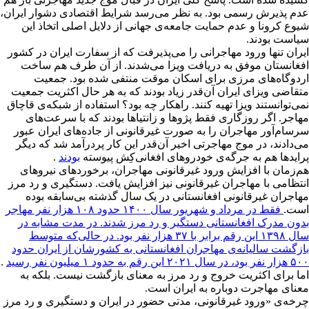
عدم پذیرش رسمی بود. به نظر می‌رسد شرایط اقتصادی دشوار ایران،
شیوع کرونا و عدم حمایت جامعه‌ی جهانی از دلایل اصلی اتخاذ این
سیاست بودند.
ایران تنها ورود مهاجرانی را می‌پذیرفت که از سفارت ایران در کشور
افغانستان موفق به دریافت ویزا می‌شدند. از آن طرف هم ساخت
اردوگاه‌های مرزی برای اسکان موقت منتفی شده بود. جمعیت
متقاضی ویزای ایران آن‌قدر زیاد بودند که به هر حال اکثریت جمعیت
نمی‌توانستند ویزا تهیه کنند. راهکار چه بود؟ استفاده از شبکه‌ی قاچاق
مهاجر. اگر روزگاری فقط پژوها و زانتیاها بودند که با سرعت‌های
سرسام‌آور مهاجران را به صورت غیرقانونی از جاده‌های ایران عبور
می‌دادند، در موج مهاجرتی اخیر آن‌قدر این کار پردرآمد شد که دیگر
پرایدها هم به جرگه‌ی خودروهای افغانی‌کِش پیوسته
بودند
.
هم‌زمان با افزایش ورود غیرقانونی مهاجران، برخوردهای نیروهای
انتظامی با مهاجران غیرقانونی نیز افزایش یافت. دستگیری و رد مرز
مهاجران غیرقانونی افغانستانی در یک سال گذشته بی‌سابقه بوده
است.
فقط در مرداد و شهریور سال ۱۴۰۰ حدود ۱۰۸ هزار نفر مهاجر
بدون مدرک افغانستانی دستگیر و رد مرز شدند. در مدت مشابه در
سال ۱۳۹۸ این رقم برابر با ۳۷ هزار نفر بود. در حالی‌که متوسط
بازگشت سالیانه‌ی مهاجران افغانستانی به کشورشان از ایران حدود
۵۰۰ هزار نفر بود، در سال ۲۰۲۱ این رقم به حدود ۱ میلیون نفر رسید
.
اما برای اکثریت خروج و رد مرز به معنای بازگشت نیست. بلکه به
معنای مهاجرت دوباره به ایران است.
چرخه‌ی «ورود غیرقانونی، مدتی حضور در ایران و دستگیری و رد مرز