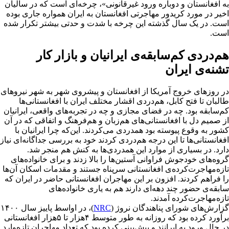
به افغانستان و دوباره ورود غیرقانونی»، چرخه‌ای است که در سالیان
اخیر در مورد کریدور مهاجرتی افغانستان به ایران همواره جاری بوده
است. در یک سال گذشته این چرخه با شدت و حدتی بیشتر تکرار شده
است.
هم‌دردی کم‌سابقه‌ی ایرانیان و بازار کار
تشنه‌ی ایران
در روزهای خروج آمریکا از افغانستان و پیشروی شهر به شهر نیروهای
طالبان تا فتح کابل، هم‌دردی اقشار مختلف ایران با افغانستانی‌ها
کم‌سابقه بود. چه در فضای مجازی و چه در تجربه‌های واقعی، ایرانیان
از صمیم دل با افغانستانی‌های هم‌زبان و هم‌فرهنگ و اتفاقی که در آن
کشور به وقوع پیوسته بود همدردی می‌کردند. این‌که چرا ایرانیان با
افغانستانی‌ها تا این درجه هم‌دردی کردند خود به بررسی جداگانه‌ای نیاز
دارد. در بسیاری از موارد این همدردی‌ها به کنش هم منجر شد.
گروه‌های خودجوش فراوانی آستین‌ها را بالا زدند و برای خانواده‌های
تازه‌مهاجرت‌کرده‌ی افغانستانی سرپناه جستند و مقدمات اسکان آن‌ها
را فراهم کردند. افزون بر این مهاجران افغانستانی حاضر در ایران که
سابقه‌ی حضور چند دهه‌ای دارند هم به یاری خانواده‌های
تازه‌مهاجرت‌کرده آمدند.
گزارش‌های شورای پناهندگان نروژ (
NRC
)، در اواسط پاییز سال ۱۴۰۰
برآورد کرده بود که روزانه به طور متوسط ۴هزار تا ۵هزار افغانستانی
در حال ورود به ایرانند و پیش‌بینی کرده بود که تعداد مهاجران تازه‌وارد