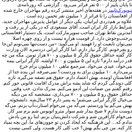
تا پایان پاییز از ۵۰۰ نفر فراتر می‌رود . گزارشی که روزنامه‌ی
نیویورک‌تایمز
در هفته‌های اخیر منتشر کرده رقم مهاجران خارج شده
از افغانستان را تا فراتر از ۱ میلیون نفر تخمین زده است .
علاوه بر هم‌دردی ایرانیان، یکی دیگر از عوامل پذیرش مهاجران جدید،
شرایط بازار کار ایران است. آقای مسعودی که در یکی از پر رفت و
آمدترین نقاط تهران صاحب سوپرمارکت است، یک دستیار افغانستانی
پرجنب‌وجوش دارد. از قومیت هزاره نیست و از روی چهره اصلا
نمی‌توان تابعیت او را فهمید. او می‌گوید: «من دست‌تنها نمی‌تونم این‌جا
رو بچرخونم. کارگر نیاز دارم. اما کارگر ایرانی دردسره. الان وزارت
کار گفته حداقل حقوق کارگر ۵ میلیون و ۷۰۰ هزار تومن. مگه من چه
قدر درآمد دارم؟ تازه این ۵ میلیون و ۷۰۰ اولشه. کارگر ایرانی بیمه
می‌خواد، عیدی می‌خواد. سرجمع ماهی ۱۰ میلیون برام خرج
برمی‌داره. ۱۰ میلیون برای یه وردست؟ نمی‌صرفه. این بنده خدا از
افغانستان اومده، بهش اعتماد دارم. حقوق هم نصفه می‌گیره. تازه
کلی دوندگی کردم که شاید بشه براش مدرک اقامت قانونی جور کنم.
رفتم گفتم من ضمانت این آدمو می‌کنم. مدرک ندادن. خب وقتی
حداقل حقوق رو ۵ میلیون و ۷۰۰ می‌ذاری، مشخصه که من دیگه
بی‌خیال کارگر ایرانی می‌شم! یه پسر دارم ۲۳ سال‌شه. دانشجوئه.
بهش می‌گم بیا وردستم. می‌گه من می‌خوام استارت‌آپ بزنم. می‌گه
دوست ندارم ۷ صبح بیدار شم سوار مترو اتوبوس شم برم سر کار.
می‌خوام کارآفرین شم و شرکت دانش‌بنیان بزنم. اینا رو من یادش
ندادم که… این فرهنگیه که ایجاد کردن تو جوون‌های ما. این بچه نمیاد
کار کنه. من چی بگم بهش؟ خب کلی کار هست. ولی کسی نیست