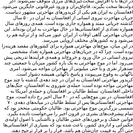
در آن‌ها با با افزایش سخت‌گیری‌های مرزی متوقف نمی‌شوند. اگر
دولت‌ها سخت بگیرند، قاچاق‌بران و ورود غیرقانونی جایگزین می‌شود.
افغانستان به ایران هم یکی از کریدورهای مهاجرتی مشهور دنیاست.
جریان مهاجرت نیروی انسانی از افغانستان به ایران در ۵۰ سال
گذشته جریانی ممتد و همواره جاری بوده است. همه‌ی روزهای سال
همواره تعدادی از افغانستانی‌ها در حال مهاجرت به ایران بوده‌اند. این
جریان مهاجرتی گاهی اوقات از ایران عبور می‌کند و از ترکیه هم رد
می‌شود و به کشورهای مختلف اروپایی می‌رسد.
در این میان، موج‌های مهاجرتی همواره برای کشورهای مقصد هزینه‌زا
بوده است. چرا که در جریان‌های مهاجرتی همواره تعداد مشخصی
نیروی انسانی در حال ورود و خروج‌اند و همه‌ی فرآیندها تدریجی پیش
می‌رود. اما در موج مهاجرتی به یک باره کشور میزبان با جمعیتی چند
صدهزار نفری و یا حتی میلیونی از مهاجران مواجه می‌شود. امری
ناگهانی به وقوع می‌پیوندد و پاسخ ناگهانی همیشه دشوار است.
کریدور مهاجرتی افغانستان به ایران در چند دهه‌ی گذشته با چند موج
مهاجرتی مواجه بوده است: حمله‌ی شوروی به افغانستان، جنگ‌های
داخلی افغانستان، تسلط طالبان بر افغانستان و حمله‌ی آمریکا به
افغانستان. در بین موج‌هایی که در ۴۰ سال اخیر رخ داده است، موج
مهاجرتی افغانستانی‌ها پس از تسلط طالبان در میانه‌های دهه‌ی ۷۰
شمسی بزرگ‌ترین موج مهاجرتی بود. طالبان حکومتی متحجر بود که
تمام پیشرفت‌های بشری در قرون اخیر را می‌خواست نادیده بگیرد.
قوانین خشک و برخوردهای خشن طالبان و ناآشنایی با اصول اولیه‌ی
حکمرانی و اداره‌ی کشور، باعث شده بود که بسیاری از افغانستانی‌ها
حتی اگر به قیمت جان‌شان هم باشد، فرار را بر قرار ترجیح دهند.