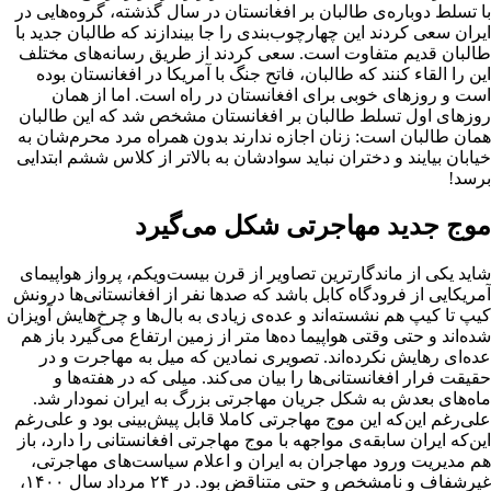
با تسلط دوباره‌ی طالبان بر افغانستان در سال گذشته، گروه‌هایی در
ایران سعی کردند این چهارچوب‌بندی را جا بیندازند که طالبان جدید با
طالبان قدیم متفاوت است. سعی کردند از طریق رسانه‌های مختلف
این را القاء کنند که طالبان، فاتح جنگ با آمریکا در افغانستان بوده
است و روزهای خوبی برای افغانستان در راه است. اما از همان
روزهای اول تسلط طالبان بر افغانستان مشخص شد که این طالبان
همان طالبان است: زنان اجازه ندارند بدون همراه مرد محرم‌شان به
خیابان‌ بیایند و دختران نباید سوادشان به بالاتر از کلاس ششم ابتدایی
برسد!
موج جدید مهاجرتی شکل می‌گیرد
شاید یکی از ماندگارترین تصاویر از قرن بیست‌ویکم، پرواز هواپیمای
آمریکایی از فرودگاه کابل باشد که صدها نفر از افغانستانی‌ها درونش
کیپ تا کیپ هم نشسته‌اند و عده‌ی زیادی به بال‌ها و چرخ‌هایش آویزان
شده‌اند و حتی وقتی هواپیما ده‌‌ها متر از زمین ارتفاع می‌گیرد باز هم
عده‌ای رهایش نکرده‌اند. تصویری نمادین که میل به مهاجرت و در
حقیقت فرار افغانستانی‌ها را بیان می‌کند. میلی که در هفته‌ها و
ماه‌های بعدش به شکل جریان مهاجرتی بزرگ به ایران نمودار شد.
علی‌رغم این‌که این موج مهاجرتی کاملا قابل پیش‌بینی بود و علی‌رغم
این‌که ایران سابقه‌ی مواجهه با موج‌ مهاجرتی افغانستانی را دارد، باز
هم مدیریت ورود مهاجران به ایران و اعلام سیاست‌های مهاجرتی،
غیرشفاف و نامشخص و حتی متناقض بود. در ۲۴ مرداد سال ۱۴۰۰،