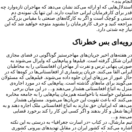
انجام بده.»
استدلال‌هایی که او ارائه می‌کند نشان می‌دهد که مهاجران تازه‌وارد چه
قدر برای کارفرمایان ایرانی جذابیت دارند. این تنها یک نمونه‌ی دم
دستی و کوچک است و اگر به کارگاه‌های صنعتی با مقیاس بزرگ‌تر
مراجعه کنید و حرف کارفرمایان را بشنوید متوجه خواهید شد که این
نیاز چه شدتی دارد.
رویه‌ای بس خطرناک
در هفته‌های اخیر جریان‌های مهاجرستیز گوناگونی در فضای مجازی
ایران شکل گرفته است. فیلم‌ها و پیام‌هایی که وایرال می‌شوند به
صورتی پنهانی ترس و نفرت از مهاجران افغانستانی را به مخاطبان
ایرانی القا می‌کنند. جریان پرشماری از افغانستانی‌ها در کوه‌ها که در
حال عبور از مرزهای ایران جلوه داده می‌شوند. فیلم‌هایی که مسئولان
می‌گویند برای ماه‌های گذشته است. پیام‌هایی که در مورد اجاره‌ی
منزل به اتباع افغانستانی هشدار می‌دهند و… در این میان برخی
مسئولین خواسته یا ناخواسته هم‌زمان پیام‌هایی را به جامعه مخابره
می‌کنند که باعث تقویت این جریان‌ها می‌شوند. مسئولی هشدار
می‌دهد که ایرانیان حق ندارند به اتباع افغانستانی ملک اجاره دهند و به
آن‌ها شغل و کار بدهند و اگر کسی این کار را کند برخورد قضایی
می‌بیند و…
تیم مارشال، در کتاب «در اسارت جغرافیا» به درستی به این نکته
اشاره می‌کند که کشور ایران در مقابل تهدیدهای بیرونی کشوری