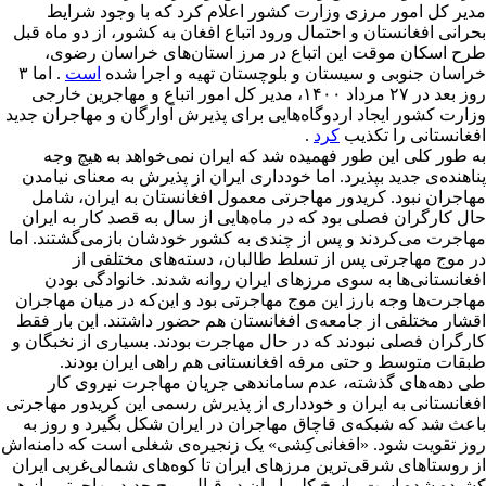
مدیر کل امور مرزی وزارت کشور اعلام کرد که با وجود شرایط
بحرانی افغانستان و احتمال ورود اتباع افغان به کشور، از دو ماه قبل
طرح اسکان موقت این اتباع در مرز استان‌های خراسان رضوی،
خراسان جنوبی و سیستان و بلوچستان تهیه و اجرا شده
است
. اما ۳
روز بعد در ۲۷ مرداد ۱۴۰۰، مدیر کل امور اتباع و مهاجرین خارجی
وزارت کشور ایجاد اردوگاه‌هایی برای پذیرش آوارگان و مهاجران جدید
افغانستانی را تکذیب
کرد
.
به طور کلی این طور فهمیده شد که ایران نمی‌خواهد به هیچ وجه
پناهنده‌ی جدید بپذیرد. اما خودداری ایران از پذیرش به معنای نیامدن
مهاجران نبود. کریدور مهاجرتی معمول افغانستان به ایران، شامل
حال کارگران فصلی بود که در ماه‌هایی از سال به قصد کار به ایران
مهاجرت می‌کردند و پس از چندی به کشور خودشان بازمی‌گشتند. اما
در موج مهاجرتی پس از تسلط طالبان، دسته‌های مختلفی از
افغانستانی‌ها به سوی مرزهای ایران روانه شدند. خانوادگی بودن
مهاجرت‌ها وجه بارز این موج مهاجرتی بود و این‌که در میان مهاجران
اقشار مختلفی از جامعه‌ی افغانستان هم حضور داشتند. این بار فقط
کارگران فصلی نبودند که در حال مهاجرت بودند. بسیاری از نخبگان و
طبقات متوسط و حتی مرفه افغانستانی هم راهی ایران بودند.
طی دهه‌های گذشته، عدم ساماندهی جریان مهاجرت نیروی کار
افغانستانی به ایران و خودداری از پذیرش رسمی این کریدور مهاجرتی
باعث شد که شبکه‌ی قاچاق مهاجران در ایران شکل بگیرد و روز به
روز تقویت شود. «افغانی‌کِشی» یک زنجیره‌ی شغلی است که دامنه‌اش
از روستاهای شرقی‌ترین مرزهای ایران تا کوه‌های شمالی‌غربی ایران
کشیده شده است. پاسخ کلی ایران در قبال موج جدید مهاجرتی باز هم