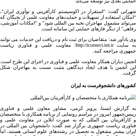
حمایتی بعدی نیز توسعه می‌یابد.
شهرابی گفت: “استقرار در اکوسیستم کارآفرینی و نوآوری ایران”،
“امکان استفاده از تسهیلات و حمایت‌های معاونت علمی از نخبگان که
می‌تواند مشمول مهاجران نخبه بین المللی شود” و “امکانات آموزشی،
رفاهی” از دیگر فازهای حمایتی این سامانه است.
وی یادآور شد: متقاضیان برای ثبت نام و دریافت این خدمات می توانند
به سایت http://iconnect.isti.ir/ معاونت علمی و فناوری ریاست
جمهوری مراجعه کنند.
انجمن دیاران همکار معاونت علمی و فناوری در اجرای این طرح است.
این انجمن با هدف ایجاد دیدگاهی مثبت نسبت به مهاجران شکل
گرفت.
کشورهای دانشجوفرست به ایران
به گزارش ایسنا، پرویز کرمی، مشاور معاون علمی و فناوری
رییس‌جمهور امروز در مراسم رونمایی از برنامه همکاری با متخصصان
و کارآفرینان بین المللی که به صورت آنلاین در معاونت علمی و
فناوری ریاست جمهوری برگزار شد گفت: دانشجویان بین المللی در
ایران بیشتر مشغول به تحصیل در رشته‌های علوم انسانی هستند، اما