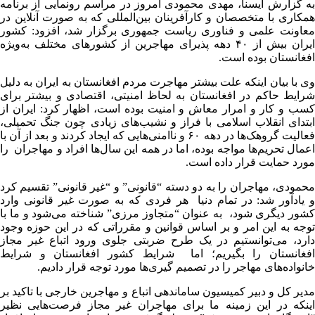
به گزارش ایسنا، مهدی محمودی امروز در مراسم رونمایی از برنامه
همکاری با متخصصان و کارآفرینان بین‌المللی که به صورت آنلاین در
معاونت علمی و فناوری ریاست جمهوری برگزار شد، افزود: کشور
ایران بیش از ۴۰ دهه پذیرای مهاجرین از کشورهای مختلف به‌ویژه
افغانستان بوده است.
وی با بیان اینکه علت بیشتر مهاجرت مردم افغانستان به ایران به دلیل
شرایط حاکم در افغانستان به لحاظ امنیتی، اقتصادی و بیشتر برای
کسب و کار و امرار معاش و امنیت بوده است، اظهار کرد: ایران از
ابتدای انقلاب اسلامی با فراز و نشیب‌های زیادی چون جنگ تحمیلی،
فعالیت گروهک‌ها در دهه ۶۰ و ناامنی‌هایی که ایجاد کردند و بعد از آن با
اعمال تحریم‌ها مواجه بوده، اما در همه این سال‌ها افراد و مهاجران را
مورد حمایت قرار داده است.
محمودی، مهاجران را به دو دسته “قانونی” و “غیر قانونی” تقسیم کرد
و یادآور شد: در تمام دنیا هر فردی که به صورت غیر قانونی وارد
کشور دیگری شود، به عنوان “متجاوز مرزی” شناخته می‌شود و ما با
توجه به این امر و بر اساس قوانین و مقرراتی که در این حوزه وجود
دارد، می‌توانستیم در یک طرح ضربتی جلوی ورود اتباع غیر مجاز
افغانستان را بگیریم؛ اما شرایط کشور افغانستان و شرایط
خانواده‌های مهاجر را در تصمیم گیری‌ها مورد توجه قرار دادیم.
مدیر کل و دبیر کمیسیون ساماندهی اتباع و مهاجرین خارجی با تاکید بر
اینکه در این زمینه ما برای مهاجران غیر مجاز فرصت‌هایی نظیر