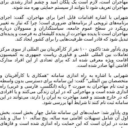
مهاجران است، لازم است یک پلکان امید و چشم انداز رشدی برای
مهاجران تعریف شود تا بتوانند از سیستم حمایتی بهره مند شوند.
شهرابی با اشاره اقدامات قابل اجرا برای مهاجران، گفت: اجرای
برنامه‌های ترویجی از برنامه‌های ضروری است؛ چرا که نیاز به تغییر
رویکرد در سطح عموم جامعه، سیاستگذاران و مسوولان درباره
مهاجران است تا پدیده مهاجرت از پدیده کلیشه‌ای به فرصت و پدیده‌ای
تبدیل شود که قادر است ظرفیت‌هایی را برای کشور ایجاد کند.
وی یادآور شد: تاکنون ۱۰۰ نفر از کارآفرینان بین المللی از سوی مرکز
تعاملات بین المللی علمی و فناوری ریاست جمهوری به کمیسیون
اقامت ویژه معرفی شده اند که برای تعدادی از این افراد مدارک
اقامتی آنها صادر شده است.
شهرابی با اشاره به راه اندازی سامانه “همکاری با کارآفرینان و
متخصصان بین المللی” گفت: این سامانه برای دسترسی بدون واسطه
و ثبت نام مهاجران به صورت ۳ زبانه (انگلسی، فارسی و عربی) راه
اندازی شده است و مهاجرانی که در ایران زندگی می‌کنند و یا افرادی
که در خارج هستند و قصد مهاجرت به ایران را دارند، می‌توانند در این
سامانه ثبت نام کنند تا شرایط آنها بررسی شود.
وی یادآور شد: حمایت‌های این سامانه شامل چهار بخش است. بخش
اول آن شامل تسهیلات اقامتی سه ساله، پنج ساله، ۱۰ سال و بلند
مدت در ایران است که این حمایت راه اندازی شده است و فازهای