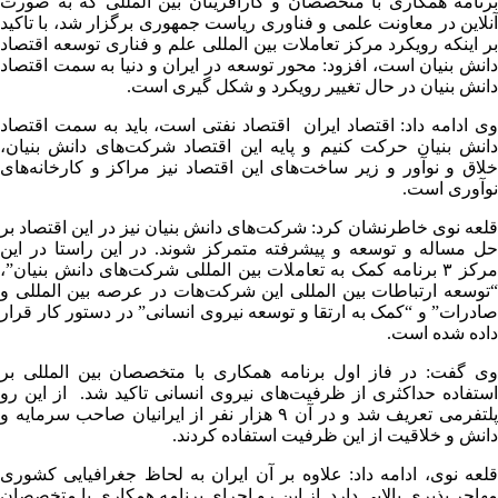
برنامه همکاری با متخصصان و کارآفرینان بین المللی که به صورت
آنلاین در معاونت علمی و فناوری ریاست جمهوری برگزار شد، با تاکید
بر اینکه رویکرد مرکز تعاملات بین المللی علم و فناری توسعه اقتصاد
دانش بنیان است، افزود: محور توسعه در ایران و دنیا به سمت اقتصاد
دانش بنیان در حال تغییر رویکرد و شکل گیری است.
وی ادامه داد: اقتصاد ایران اقتصاد نفتی است، باید به سمت اقتصاد
دانش بنیان حرکت کنیم و پایه این اقتصاد شرکت‌های دانش بنیان،
خلاق و نوآور و زیر ساخت‌های این اقتصاد نیز مراکز و کارخانه‌های
نوآوری است.
قلعه نوی خاطرنشان کرد: شرکت‌های دانش بنیان نیز در این اقتصاد بر
حل مساله و توسعه و پیشرفته متمرکز شوند. در این راستا در این
مرکز ۳ برنامه کمک به تعاملات بین المللی شرکت‌های دانش بنیان”،
“توسعه ارتباطات بین المللی این شرکت‌هات در عرصه بین المللی و
صادرات” و “کمک به ارتقا و توسعه نیروی انسانی” در دستور کار قرار
داده شده است.
وی گفت: در فاز اول برنامه همکاری با متخصصان بین المللی بر
استفاده حداکثری از ظرفیت‌های نیروی انسانی تاکید شد. از این رو
پلتفرمی تعریف شد و در آن ۹ هزار نفر از ایرانیان صاحب سرمایه و
دانش و خلاقیت از این ظرفیت استفاده کردند.
قلعه نوی، ادامه داد: علاوه بر آن ایران به لحاظ جغرافیایی کشوری
مهاجر پذیری بالایی دارد. از این رو اجرای برنامه همکاری با متخصصان