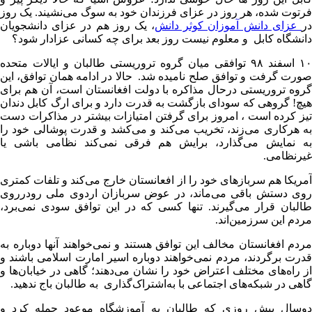
فرتوت شده، هر روز در عزای فرزندان خود به سوگ می‌نشیند. یک روز
ر
عزای دانش آموزان کوثر دانش
، یک روز هم در عزای دانشجویان
دانشگاه کابل و معلوم نیست روز بعد برای چه کسانی عزادار شود؟
۱۰ اسفند ۹۸ توافقی میان گروه تروریستی طالبان و ایالات متحده
صورت گرفت و توافق صلح نامیده شد. حالا در ادامه همان توافق، این
گروه تروریستی درحال مذاکره با دولت افغانستان است، آن هم برای
هیچ! گروهی که سودای بازگشت به قدرت دارد و برای ارگ کابل دندان
تیز کرده است ، امروز برای گرفتن امتیازات بیشتر در مذاکرات دست
به هرکاری می‌زند، تخریب می‌کند و می‌کشد و قدرت پوشالی خود را
به نمایش می‌گذارد، برایش هم فرقی نمی‌کند نظامی باشی یا
غیرنظامی.
آمریکا هم سربازهای خود را از افعانستان خارج می‌کند و تلفات کمتری
روی دستش باقی می‌ماند، در عوض سربازان اردوی ملی رودرروی
طالبان قرار می‌گیرند. تنها کسی که در این توافق سودی نمی‌برد،
مردم این سرزمین‌اند.
مردم افغانستان مخالف این توافق هستند و نمی‌خواهند آنها دوباره به
قدرت برگردند، مردم نمی‌خواهند دوباره اسیر امارت اسلامی باشند و
از راه‌های مختلف اعتراض خود را نشان می‌دهند؛ گاهی در خیابان‌ها و
گاهی در شبکه‌های اجتماعی با به‌اشتراک‌گذاری به طالبان باج ندهید.
دوسال پیش روزی که طالبان به آموزشگاه موعود حمله کرد و