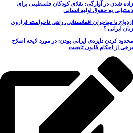
زاده شدن در آوارگی: تقلای کودکان فلسطینی برای
دستیابی به حقوق اولیه انسانی
ازدواج با مهاجران افغانستانی، راهی ناخواسته فراروی
زنان ایرانی ؟
محدود کردن دایره‌ی ایرانی بودن: در مورد لایحه اصلاح
برخی از احکام قانون تابعیت