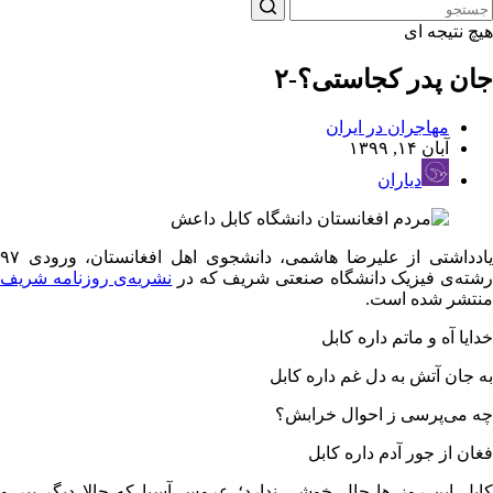
هیچ نتیجه ای
جان پدر کجاستی؟-۲
مهاجران در ایران
آبان ۱۴, ۱۳۹۹
دیاران
یادداشتی از علیرضا هاشمی، دانشجوی اهل افغانستان، ورودی ۹۷
شته‌ی فیزیک دانشگاه صنعتی شریف که در
نشریه‌ی روزنامه‌ شریف
منتشر شده است.
خدایا آه و ماتم داره کابل
به جان آتش به دل غم داره کابل
چه می‌پرسی ز احوال خرابش؟
فغان از جور آدم داره کابل
کابل این روز ها حال خوشی ندارد؛ عروس آسیا که حالا دیگر پیر و