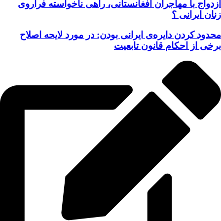
ازدواج با مهاجران افغانستانی، راهی ناخواسته فراروی
زنان ایرانی ؟
محدود کردن دایره‌ی ایرانی بودن: در مورد لایحه اصلاح
برخی از احکام قانون تابعیت