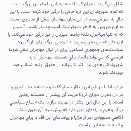
شكل مي‌گيرند. بحران كرونا البته بحراني با مقياس بزرگ است
كه تمام شهروندان اين كره خاكي را درگير خود كرده است، با اين
حال به نظر مي‌رسد در اين ميان مهاجران بيش از سايرين نسبت
به اين ويروس به ظاهر دموكراتيك آسيب‌پذيرتر باشند. آسيبي
كه نه تنها مهاجران بلكه جامعه ميزبان را نيز درگير خود مي‌كند. با
اين حال همين بحران مي‌تواند فرصتي بزرگ براي بازنگري در
سياست‌هاي جمهوري اسلامي ايران در قبال مهاجران تلقي شود؛
فرصتي كه مي‌تواند يك‌بار براي هميشه مهاجران را به
شهرونداني عادي بدل كند تا بتوانند از حقوق اوليه انساني خود
بهره‌مند شوند.
در ارتباط با مزاياي اين ابتكار بسيار گفته و نوشته شده و امروز و
در دل بحران دوران کرونا مزيت آن بيشتر از هميشه روشن
است. با اين حال اين ابتكار در نهايت نياز به يك اجماع سياستي
بزرگ و عزم و اراده‌اي قوي دارد كه پيش‌شرط آن بدون شك
آگاهي مسوولان امر از مزايا و پيامدهاي اين اقدام براي مهاجران
و البته جامعه ايران است.