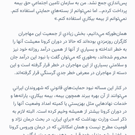
پس‌اندازي جمع نشد. من به سازمان تامين اجتماعي حق بيمه
پرداخت كردم… اما نمي‌توانم از بسته‌هاي حمايتي استفاده كنم.
نمي‌توانم از بيمه بيكاري استفاده كنم.»
همان‌طوركه مي‌دانيم، بخش زيادي از جمعيت اين مهاجران
كارگران روزمزدي بوده‌اند كه حالا در دوران کرونا معيشت آنها را
به خطر انداخته و بسياري از آنها از همين درآمد روزانه خود نيز
محروم شده‌اند، به‌طوري كه مي‌توان گفت با نبود اين درآمد جان
و سلامتي بسياري از اين مهاجران در خطر قرار گرفته است و اين
دسته از مهاجران در معرض خطر جدي گرسنگي قرار گرفته‌اند.
در كنار اين مساله نبود حمايت‌هاي قانوني كه شهروندان ايراني
مي‌توانند از آن بهره ببرند همچون بيمه، بيمه بيكاري، يارانه‌ها و
خدمات نهادهايي مثل بهزيستي يا كميته امداد وضعيت آنها را
در دوران کرونا بيشتر از هميشه وخيم كرده است. البته لازم به
ذكر است وزارت بهداشت كه «براي ايران، در بحث درمان نژاد و
قوميت مطرح نيست و همان امكاناتي كه در درمان ويروس كرونا