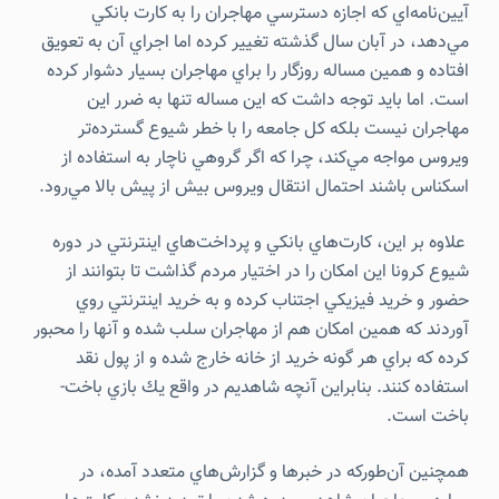
آيين‌نامه‌اي كه اجازه دسترسي مهاجران را به كارت بانكي
مي‌دهد، در آبان سال گذشته تغيير كرده اما اجراي آن به تعويق
افتاده و همين مساله روزگار را براي مهاجران بسيار دشوار كرده
است. اما بايد توجه داشت كه اين مساله تنها به ضرر اين
مهاجران نيست بلكه كل جامعه را با خطر شيوع گسترده‌تر
ويروس مواجه مي‌كند، چرا كه اگر گروهي ناچار به استفاده از
اسكناس باشند احتمال انتقال ويروس بيش از پيش بالا مي‌رود.
علاوه بر اين، كارت‌هاي بانكي و پرداخت‌هاي اينترنتي در دوره
شيوع كرونا اين امكان را در اختيار مردم گذاشت تا بتوانند از
حضور و خريد فيزيكي اجتناب كرده و به خريد اينترنتي روي
آوردند كه همين امكان هم از مهاجران سلب شده و آنها را محبور
كرده كه براي هر گونه خريد از خانه خارج شده و از پول نقد
استفاده كنند. بنابراين آنچه شاهديم در واقع يك بازي باخت-
باخت است.
همچنين آن‌طوركه در خبرها و گزارش‌هاي متعدد آمده، در