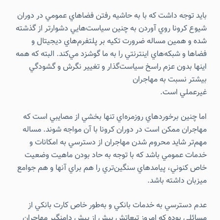
بايد توجه داشت كه با به حاشيه رفتن فضاهاي عمومي در دوران
شيوع كرونا روي آوردن به چنين سياست‌هايي دشوارتر از گذشته
شده و همين مساله ضرورت تكيه بر پلتفرم‌هاي ديجيتال و
فضاها و شبكه‌هاي اينترنتي را به ما گوشزد مي‌كند. البته كه همه
اينها بدون عزم راسخ سياست‌گذار و تغيير نگرش و گشودگي
بيشتر نسبت به مهاجران
غيرعملي است.
اما چنين برخوردهاي روزمره‌اي تنها بخشي از مصايبي است كه
مهاجران ممكن است در دوران کرونا با آن مواجه شوند. مساله
مهم‌تر شايد محروم شدن مهاجران از دسترسي به امكانات و
خدمات عمومي باشد كه با توجه به حاد بودن ماهيت وضعيت
خاص كنوني، پيامدهاي سنگين‌تري را هم براي آنها و هم جوامع
ميزبان داشته باشد.
عدم دسترسي به خدمات بانكي و به‌طور خاص كارت بانكي از
مسائلي بوده كه امروز تبعاتش بيش از پيش دامنگير مهاجران