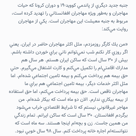
جنبه جديد ديگري از پاندمي كوويد-19 و دوران کرونا كه حيات
مهاجران و به‌طور ويژه مهاجران افغانستاني را تهديد كرده است،
مربوط به جنبه معيشت اين مهاجران است. يكي از مهاجران
روايت مي‌كند:
«من يك كارگر روزمزدم، مثل اكثر مهاجران حاضر در ايران. يعني
اگر روزي كار نكنم شب نمي‌توانم ناني براي خوردن داشته باشم.
بيش از ۳۰ سال است كه ساكن ايران هستم. هر سال هم
مدارك اقامتي‌ام را تكميل مي‌كنم و كارت اشتغال مي‌گيرم. حتي
حق بيمه هم پرداخت مي‌كنم و بيمه تامين اجتماعي شده‌ام. اما
مثل اكثر خدمات ديگر، بيمه تامين اجتماعي هم براي ما
مهاجران ناقص است. حق بيمه پرداخت مي‌كنم، اما حق استفاده
از بيمه بيكاري ندارم. الان دو ماه است كه بيكار شده‌ام. من
مهاجر غيرقانوني نيستم كه تا شرايط اقتصادي خراب مي‌شود
برگردم افغانستان. ۳۰ سال است كه ساكن ايرانم. تمام زندگي
من همين جاست. زن و بچه‌ام اينجا هستند. سه ماه است كه
نتوانسته‌ام اجاره خانه پرداخت كنم. سال ۹۸ سال خوبي نبود.