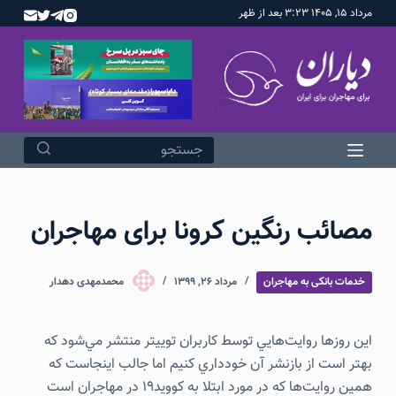
مرداد ۱۵, ۱۴۰۵ ۳:۲۳ بعد از ظهر
پ
ر
ش
ب
ه
م
ح
ت
و
مصائب رنگین کرونا برای مهاجران
ا
خدمات بانکی به مهاجران
مرداد ۲۶, ۱۳۹۹
محمدمهدی دهدار
اين روزها روايت‌هايي توسط كاربران توييتر منتشر مي‌شود كه
بهتر است از بازنشر آن خودداري كنيم اما جالب اينجاست كه
همين روايت‌ها كه در مورد ابتلا به كوويد19 در مهاجران است