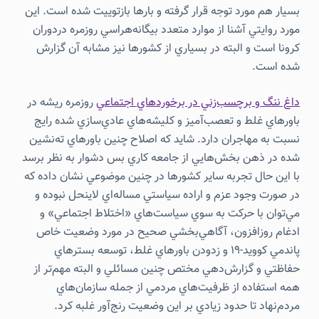
بسيار هم مورد توجه قرار گرفته و بارها بازتوييت شده است. اين
مورد روايتي آشنا از موارد متعدد بيگانه‌هراسي روزمره دردوران
كرونا است و البته در بسياري از كشورها نيز مشابه آن گزارش
شده است.
داغ ننگ و برچسب‌زني در برخوردهاي اجتماعي
روزمره ريشه در
باورهاي غلط و تعصب‌آميز و كليشه‌هاي عادي‌سازي شده رايج
نسبت به مهاجران دارد. شايد كه اصلاح چنين باورهاي ته‌نشين
شده در ذهن بخش‌هايي از جامعه كاري بس دشوار به نظر برسد
با اين حال تجربه ساير كشورها در چنين موضوعي نشان داده كه
در صورت وجود عزم و اراده سياستي مساله‌اي لاينحل نبوده و
مي‌توان با حركت به سوي سياست‌هاي «اختلاط اجتماعي» و
ادغام روزافزون، آگاهي‌بخشي صحيح در مورد وضعيت خاص
پاندمي كوويد-19 و زدودن باورهاي غلط، توسعه بسترهاي
حفاظتي و گزارش‌دهي مختص چنين مسائلي و البته مهم‌تر از
همه استفاده از ظرفيت‌هاي مردمي از جمله سازمان‌هاي
مردم‌نهاد تا حدود زيادي بر اين وضعيت رنج‌آور غلبه كرد.