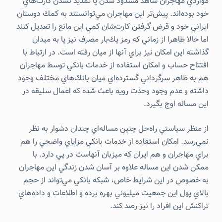
مواردي مهاجران شاهد مسدود شدن يا تمديد نشدن كارت‌هاي
خود بوده‌اند. پيش‌تر اين مهاجران مي‌توانستند به كمك دوستان
ايراني خود و قرض گرفتن كارت‌شان كمي اين مانع را تعديل كنند
اما حالا ظاهرا از زماني كه رمز يك‌بار مصرف نيز پا به ميدان
گذاشته اين امكان نيز براي آنها از ميان رفته است. در ارتباط با
افتتاح حساب و امكان استفاده از خدمات بانكي توسط مهاجران
هم به ظاهر سرگرداني گسترده‌اي ميان بانك‌هاي مختلف وجود
داشته و عدم وجود وحدت رويه باعث شده كه اعمال سليقه در
اين مساله اوج بگيرد.
از منظر سياستي راه‌حل چنين مساله‌اي چندان دشوار به نظر
نمي‌رسد. امكان استفاده از خدمات بانكي مزاياي واضحي را هم
براي مهاجران و هم ايران كه ميزبان آنهاست در پي دارد. با
ممكن شدن اين مساله علاوه بر آسان شدن زندگي اين مهاجران
به خصوص در اين شرايط خاص، شبكه بانكي مي‌تواند از حجم
بالاي پول اين جمعيت ميليوني بهره برده و اطلاعات و داده‌هاي
تراكنش اين افراد را نيز رصد كند.