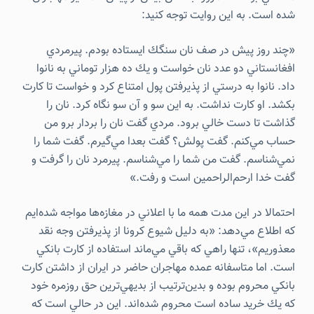
شده است. به اين روايت توجه كنيد:
«چند روز پيش در صف نان سنگك ايستاده بودم. پيرمردي
افغانستاني دو عدد نان خواست و يك ده هزار توماني به نانوا
داد. نانوا به درستي از پذيرفتن پول امتناع كرد و خواست تا كارت
بكشد. او كارت نداشت. به اين سو و آن سو نگاه كرد. نان را
گذاشت تا دست خالي برود. مردي گفت نان را بردار برو من
حساب مي‌كنم. گفت پولش؟ گفت بعدا مي‌گيرم. گفت شما را
نمي‌شناسم. گفت من شما را مي‌شناسم. پيرمرد نان را گرفت و
گفت خدا ارحم‌الراحمين است و رفت.»
احتمالا در اين مدت همه ما با اعلاني در مغازه‌ها مواجه شده‌ايم
كه اطلاع مي‌دهد: «به دليل شيوع كرونا از پذيرفتن وجه نقد
معذوريم»، تنها راهي كه باقي مي‌ماند استفاده از كارت بانكي
است. اما متاسفانه عمده مهاجران حاضر در ايران از داشتن كارت
بانكي محروم بوده و بدين‌ترتيب از بديهي‌ترين حق روزمره خود
كه يك خريد ساده است محروم شده‌اند. اين در حالي است كه