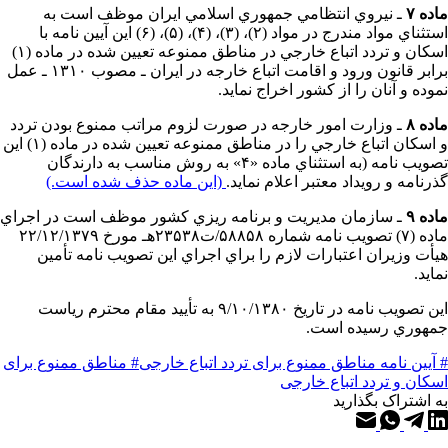
ماده ۷
ـ نيروي انتظامي جمهوري اسلامي ايران موظف است به
استثناي مواد مندرج در مواد (۲)، (۳)، (۴)، (۵)، (۶) اين آيين نامه با
اسكان و تردد اتباع خارجي در مناطق ممنوعه تعيين شده در ماده (۱)
برابر قانون ورود و اقامت اتباع خارجه در ايران ـ مصوب ۱۳۱۰ ـ عمل
نموده و آنان را از كشور اخراج نمايد.
ماده ۸
ـ وزارت امور خارجه در صورت لزوم مراتب ممنوع بودن تردد
و اسكان اتباع خارجي را در مناطق ممنوعه تعيين شده در ماده (۱) اين
تصويب نامه (به استثناي ماده «۴» به روش مناسب به دارندگان
گذرنامه و رويداد معتبر اعلام نمايد.
(این ماده حذف شده است.)
ماده ۹
ـ سازمان مديريت و برنامه ريزي كشور موظف است در اجراي
ماده (۷) تصويب نامه شماره ۵۸۸۵۸/ت۲۳۵۳۸هـ مورخ ۲۲/۱۲/۱۳۷۹
هيأت وزيران اعتبارات لازم را براي اجراي اين تصويب نامه تأمين
نمايد.
اين تصويب نامه در تاريخ ۹/۱۰/۱۳۸۰ به تأييد مقام محترم رياست
جمهوري رسيده است.
# آیین ‌نامه مناطق ممنوع برای تردد اتباع خارجی
# مناطق ممنوع برای
اسکان و تردد اتباع خارجی
به اشتراک بگذارید