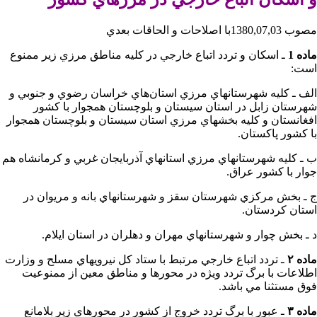
مصوب 1380,07,03با اصلاحات و الحاقات بعدي
ماده 1
ـ اسكان و تردد اتباع خارجي در كليه مناطق مرزي زير ممنوع
است:
الف ‌ـ‌ كليه شهرستانهاي مرزي استان‌هاي خراسان رضوي و جنوبي و
شهرستان زابل در استان سيستان و بلوچستان همجوار با كشور
افغانستان و كليه بخشهاي مرزي استان سيستان و بلوچستان همجوار
با كشور پاكستان.
ب ـ كليه شهرستانهاي مرزي استانهاي آذربايجان غربي و كرمانشاه هم
جوار با كشور عراق.
ج ـ بخش مركزي شهرستان سقز و شهرستانهاي بانه و مريوان در
استان كردستان.
د ـ بخش چوار و شهرستانهاي مهران و دهلران در استان ايلام.
ماده ۲
ـ تردد اتباع خارجي مرتبط با ستاد كل نيرويهاي مسلح و وزارت
اطلاعات با برگ تردد ويژه در محورها و مناطق معين از ممنوعيت
فوق مستثنا مي باشد.
ماده ۳
ـ عبور با برگ تردد خروج از كشور در محورهاي زير بلامانع