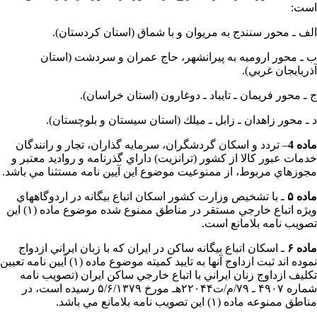
است:
الف ـ محور سنندج به مريوان و با شماق (استان كردستان).
ب ـ محور اروميه به پيرانشهر، حاج عمران و سردشت (استان
آذربايجان غربي).
ج ـ محور فريمان ـ تايباد ـ دوغارون (استان خراسان).
د ـ محور زاهدان ـ زابل ـ ميلك (استان سيستان و بلوچستان).
ماده 4
– تردد و اسكان گردشگران، سرمايه گذاران، تجار و رانندگان
خدمات عبور كالا از كشور (ترانزيت) داراي گذرنامه و رواديد معتبر و
مجوزهاي مربوط، از ممنوعيت موضوع اين آيين نامه مستثنا مي باشد.
ماده ۵
ـ با تشخيص وزارت كشور اسكان اتباع بيگانه در اردوگاههاي
ويژه اتباع خارجي مستقر در مناطق ممنوع شده موضوع ماده (۱) اين
تصويب نامه بلامانع است.
ماده ۶
ـ اسكان اتباع بيگانه ساكن در ايران كه با زبان ايراني ازدواج
نموده اند ثبت ازداوج آنها به تاييد كميته موضوع ماده (۱) آيين نامه تعيين
تكليف ازداوج زنان ايراني با اتباع خارجي ساكن ايران (تصويب نامه
شماره ۴۹۰۷ ـ ۷۹/م/ت۲۲۰۴۴هـ مورخ ۵/۶/۱۳۷۹ رسيده است، در
مناطق ممنوعه ماده (۱) اين تصويب نامه بلامانع مي باشد.