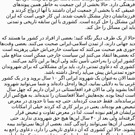
فرهنگی دارد. حالا بخشی از این جمعیت به خاطر همین پیوندهای
عمیقی که با بخشی از جمعیت ایران داشتند با آنها ازدواج کردند و
فرزندانشان دچار مشکل تابعیت شدند. این کار خوبی است که ایران
این مشکل را حل کرده است. کشوری با این سابقه تاریخی و تمدنی
باید این مسائل را حل کند.
حالا از یک طرف دیگر نگاه کنید؛ بعضی از افراد در کشور ما هستند که
دید جهانی دارند، از تمدن اسلامی-ایرانی صحبت می‌کنند. بعضی وقت‌ها
جوری هم صحبت می‌کنند که سیاست خارجی‌اش خیلی پرهزینه است
که بعضی‌ها انتقاد می‌کنند این سیاست خارجی ممکن است منافع ملی
کشور ایران را به‌راحتی تأمین نکند ولی آن‌ها بر این تأکید می‌کنند.
کشوری که دعاوی تمدنی دارد، باید برای مشکلاتی که برای شهروندان
حوزه تمدنی‌اش پیش می‌آید راه‌حل داشته باشد.
شما الان به‌عنوان یک شهروند ایرانی اگر ۱۰ سال بروید و در یک کشور
غربی بنا به دلایلی بمانید، آن‌ها راه‌حل داده‌اند و شما می‌توانید شهروند
آنجا بشوید ولی ما الان فرد افغانستانی در ایران داریم که چهل سال
است اینجا بوده‌. بچه‌هایش اصلاً افغانستان را ندیده‌اند. به هیچ‌کس آزار
نرسانده‌اند. فقط خدمت کرده‌اند. حتی چه بسا تا حدودی در معرض
تبعیض هم بوده‌اند. یعنی در برابر کاری که کردند خیلی از امکانات
برایشان فراهم نبوده است. لذا در معرض تفاوت و تبعیض قرار
گرفته‌اند ولی بعد از ۴۰ سال این‌ها هیچ حق شهروندی ندارند. حتی
بعضی از آن‌ها نمی‌توانند رانندگی کنند. بعضی از آن‌ها نمی‌توانند بیمه
بشوند. حالا این کشوری که آن دعاوی تاریخی را دارد، دعاوی راجع به