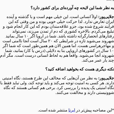
به نظر شما این لایحه چه آورده‌ای برای کشور دارد؟
جلایی‌پور:
اولاً انسانی است. این خیلی مهم است و با گذشته و آینده
ایران تعارض ندارد. لذا حرکت خیلی خوبی بوده و من وقتی که این
فرآیند شروع شده بود، جزو علاقه‌مندان بودم که این کار انجام شود و
تبلیغ می‌کردم. بالاخره کشوری که دم از تمدن می‌زند، نمی‌تواند
رفتارهای انحصارگرانه داشته باشد. شما در اروپا اگر ۱۰ سال بمانید
شهروند می‌شوید تازه در شرایطی که ۲۰ سال است آنجا ناامنی است
و مهاجرهراسی هست. اما همین الان هم همین‌طور است که شما اگر
۱۰ سال در کشورهای اروپایی بنا به دلایلی (درس یا کار) بمانید، شما
شهروند آنجا می‌شوید. واقعاً هم به لحاظ انسانی درست است. مگر آدم
چند بار عمر می‌کند.
نکته دیگری هست که بخواهید اضافه کنید؟
جلایی‌پور:
به نظر من آن‌هایی که مخالف این طرح هستند، نگاه امنیتی
دارند. هر کسی به امنیت توجه می‌کند و باید توجه کند، ولی نباید فقط با
نگاه امنیتی یک پدیده را بررسی کرد. برخی هم کسانی هستند که نگاه
شوونیستی دارند و مخالفت می‌کنند.
*این مصاحبه پیش‌تر در
ایرنا
منتشر شده است.