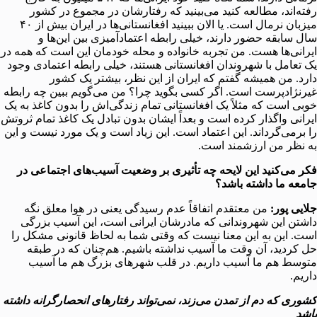
رفته‌اند، مطالعه کنید می‌بینید که رفتارشان در مجموع در کشور
میزبان نرمال است. یا الان ببینید افغانستانی‌ها در ایران بیش از ۴۰
سال سابقه حضور دارند، خیلی رابطه اعتمادآمیزی بین این‌ها و
ایرانی‌ها هست. من تجربه خانواده و محله خودمان این است که همه در
یک تعامل با شهروندان افغانستانی هستند، خیلی رابطه اعتمادی وجود
دارد. من همیشه گفتم که ایران از این نظر، بیشتر یک کشور
غیرنژادپرست است. اگر کسی بگوید چرا؟ من می‌گویم ببین چه رابطه
خوبی است که مثلاً یک افغانستانی تمام زندگی‌اش را بدون کاغذ به یک
ایرانی واگذار کرده است و بعداً ایشان بدون تبادل یک کاغذ تمام ثروتش
را برمی‌گرداند. این اعتماد است. این زیاد است و یک مورد نیست و این
به نظر من ارزشمند است.
فکر می‌کنید این لایحه چه تأثیری بر وضعیت آسیب‌های اجتماعی در
جامعه ما داشته باشد؟
جلایی پور:
من معتقدم اتفاقاً عدم رسیدگی یعنی در هوا معلق نگه
داشتن این شهروندانی که مادرشان ایرانی است، این آسیب بزرگی
است. این به این معنا نیست که وقتی شما به لحاظ قانونی مشکل را
حل کردید، آن وقت ما آسیب نداشته باشیم. هم‌چنان که در طبقه
متوسط هم ما آسیب داریم. در قلب شهرهای بزرگ هم ما آسیب
داریم.
کشوری که دم از تمدن می‌زند، نمی‌تواند رفتارهای انحصارگرانه داشته
باشد