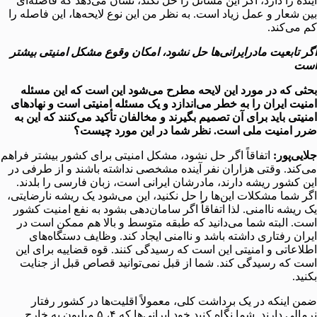
آینده را دارد، اگر این مسائل را حل نکند، نشان می‌دهد که فاصله‌ای
بین شعار و عمل زیاد است. به نظر من این نوع لایحه‌ها، این فاصله را
کم می‌کند.
اگر تابعیت مادرایرانی‌ها حل نشود، امکان وقوع مشکل امنیتی بیشتر
است
بحثی که در مورد این لایحه مطرح می‌شود این است که این مسئله
امنیت ایران را به خطر می‌اندازد و یک مسئله امنیتی است و نهادهای
امنیتی باید برای آن تصمیم بگیرند و مخالفان تأکید می‌کنند که این به
ضرر امنیت ملی است. نظر شما در این مورد چیست؟
جلایی‌پور:
اتفاقاً اگر حل نشود، مشکل امنیتی برای کشور بیشتر فراهم
می‌کند. وقتی هزاران نفر آینده مشخصی نداشته باشند و از طرفی در
این کشور ریشه دارند، مادرشان ایرانی است، زبان فارسی را بلدند.
اگر شما مشکلات این‌ها را حل نکنید، این می‌شود یک ریشه نارضایتی،
یک ریشه ناامنی. لذا اتفاقاً اگر سامان‌دهی بشود به نفع امنیت کشور
است. البته شما می‌دانید که طبقه متوسط و بالا هم ممکن است در
ایران رفتاری داشته باشد و ناامنی ایجاد کند. وظایف دستگاه‌های
اطلاعاتی و امنیتی این است که رسیدگی کنند. قوه قضاییه برای این
است که رسیدگی کند. شما از قبل نمی‌توانید قصاص قبل از جنایت
بکنید.
ضمن اینکه در یک برداشت کلی، معمولاً اقلیت‌ها در کشور رفتار
نرمالی دارند. شما نگاه کنید خود ایرانی‌ها که ۴، ۵ میلیون به خارج