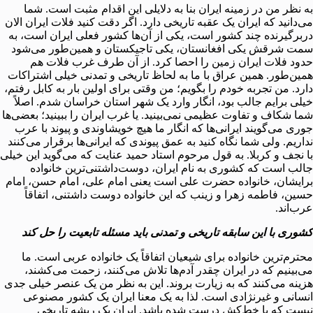
به نظر من در زمینه ایران بنا به دلایلی این اقدام مثبت است. شما
می‌دانید که ایران یک عقبه تاریخی دارد. اگر دقت کنید فلات ایران الان
دربرگیرنده چند کشور است، یکی از آن‌ها کشور فعلی ایران است، به
سمت شرقش یکی افغانستان، یکی تاجیکستان و همین‌طور می‌شود
حدود فلات ایران زمین را احصا کرد. از آن طرف غرب فلات هم
همین‌طور. همین عراق با ما به لحاظ تاریخی و تمدنی خیلی اشتراکات
دارد. من تجربه خودم را بگویم؛ من وقتی برای اولین بار به کابل رفتم،
خیلی برایم جالب بود، انگار وارد یک شهر استان خراسان شدم. اصلاً
شما شکاف و تفاوت عظیمی نمی‌بینید. یا غرب ایران را ببینید؛ بعضی‌ها
جوری می‌گویند ایرانی‌ها که انگار ما هیچ خویشاوندی و پیوند با عرب
نداریم. ولی شما نگاه کنید به عمق پیوندی که ایرانی‌ها برقرار می‌کنند
با نجف و کربلا. به قول مرحوم استاد حمید عنایت که می‌گوید این خیلی
جالب است که کشوری به نام ایران، دوست‌داشتنی‌ترین خانواده
برایشان، خانواده حضرت علی است یعنی امام علی، امام حسن، امام
حسین، فاطمه زهرا و زینب که این خانواده دوست داشتنی، اتفاقاً
عرب‌اند.
کشوری با این سابقه تاریخی و تمدنی باید مسئله تابعیت را حل کند
محترم‌ترین خانواده برای شیعیان اتفاقاً یک خانواده عربی است. ما
می‌بینیم که در ایران چقدر آدم‌ها تلاش می‌کنند، زحمت می‌کشند،
هزینه می‌کنند که به زیارت بروند. این به نظر من یک عنصر خیلی جدی
انسانی و غیرنژادی است. لذا به یک معنا ایران یک کشور مصنوعی
نیست که با خط‌کش درست شده باشد. ایران یک ریشه تاریخی