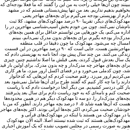
ببینند چون آن‌ها خیلی راحت به من این را گفتند که ما فعلا بودجه‌ای که
بخواهیم بدهیم نداریم. بعد من تنها پیش‌دبستانی هستم که در مشهد
دارم از بهزیستی بودجه می‌گیرم برای بچه‌های مهاجر یعنی
مهدکودک‌های دیگر، تقریبا ۹۰ درصد مهدکودک‌های مشهد، کلا ثبت
نام‌شان نمی‌کنند. چون من خودم بخش آسیب‌شناسی مهاجرین در را
اداره می‌کنم، یک جورهایی من توانستم حداقل برای همین بچه‌های
مدرک‌دار بودجه بگیرم. برای بچه‌های بدون مدرک نمی‌دانم، ببینم
امسال چه می‌شود. مهدکودک ما چون دقیقا در قلب منطقه
مهاجرنشین هست. جایی است که ۹۰ درصد مهاجرین در این قسمت
زندگی می‌کنند. من چند سال پیش بود، آنجا نامه به بهزیستی دادم که
یک سال بعدش قبول کردند، یعنی قبلش ما اصلا نداشتیم چنین چیزی
برای بچه‌های مهاجر چه مدرک‌دار و چه بدون مدرک. برای اولین بار قید
شد، چون کدملی می‌خورد و در فضای اکسل ارور میزد، ما هر کاری
می‌کردیم ارور می‌زد. رفتم صحبت کردم که این‌هایی که کدخانوار
دارند را ما چه کار کنیم که گفتند طرح برای آن‌ها شامل نمی‌شود بعد
باز کلی دردسر کشیدیم. من دیگر آنجا درخواست دادم که با ریاست
صحبت کنم و نامه‌ای که به خود ریاست دادم برای سال بعد پذیرفتند
بچه‌های مدرک‌دار را. دو سه تا مهدکودک دیگر هم در همین محدوده‌ها
هست که آن‌ها همه شاید ۵، ۶ درصد بچه مهاجر دارند. آنطور که من با
خودشان صحبت می‌کردم، اکثر بچه‌ها ایرانی بودند. اکثر بچه‌های مهاجر
یا در مهدکودک من هستند یا اینکه در مهدکودک‌های قرآنی و
مهدکودک‌هایی هستند که ثبت شده نیستند اصلا. البته الان مهدکودک
هنوز به صورت رسمی در مجلس تصویب نشده که یک آموزش اجباری