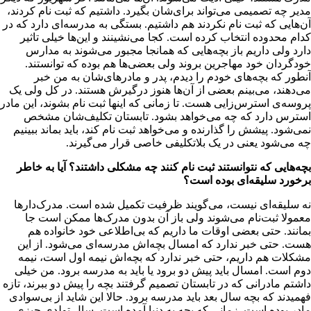
مدیر چه تصمیمی می‌تواند برای‌شان بگیرد. داشتیم که ثبت نام کردند،
آن‌هایی که ثبت نام نکردند هم داشتیم. بستگی به مدرسه‌ای دارد که در
کدام محدوده انتخاب کرده است. کجا می‌نشینند و این‌ها خیلی تاثیر
دارد ولی داریم باز بچه‌هایی که همانجا مجبور می‌شوند به مدارس
خودگردان خود مهاجرین بروند ولی بعضی‌ها هم بوده که توانستند.
آنطور که بچه‌های خودم را دیدم، پدر و مادرهای‌شان به من خبر
می‌دهند، می‌بینم بعضی از آن‌ها هنوز درگیرش هستند. در کل ولی یک
پروسه‌ی استرس‌زایی هست. تا زمانی که اینها ثبت نام بشوند، این مادر
استرس دارد که چه می‌خواهد بشود. تابستان تکلیف‌شان مشخص
نمی‌شود. پیشش را گذارنده و می‌خواهد ثبت نام کند، باید بماند ببینیم
چه می‌شود یعنی در یک بلاتکلیفی خاصی قرار می‌گیرند.
بچه‌هایی که نتوانستند ثبت نام کنند چه مشکلی داشتند؟ آیا به خاطر
برخورد سلیقه‌ای بوده است؟
نه سلیقه‌ای نیست، می‌گویند ظرفیت تکمیل شده است. مدرک‌دارها
معمولا ثبت‌نام می‌شوند ولی باز آن بدون مدرک‌ها ممکن است جا
بمانند. حتی بعضی اوقات ما داریم که بی‌اطلاعی خود خانواده هم
هست. حتی خبر ندارد که امسال بچه‌اش مدرسه‌ای می‌شود. از این
مشکلات هم داریم، حتی خبر ندارد که بچه‌اش نیمه اول است، نیمه
دوم است. امسال باید پیش دو برود یا باید به مدرسه برود. من خیلی
داشتم مادرانی که در تابستان تصمیم گرفتند بچه را پیش دو ببرند، تازه
فهمیدند که بچه سال بعد باید مدرسه برود. حالا این شاید از بی‌سوادی
مادر بوده است. زمانی که بچه به دنیا آمده است، سال تولدی چیزی