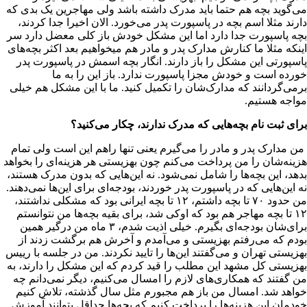
می‌گوید بچه هم حتما باید مدرک داشته باشد ولی مهاجرین یک بدی که
دارند مثلا اسم بچه در پاسپورت پدر می‌خورد. الان اخیرا جدا کردند،
بچه پاسپورت جدا دارد اما این مشکل خودش باز کلی معضل دارد سر
اینکه مثلا ما کنارش مدارک پدر و مادر هم میخواهیم بعد اکثر بچه‌های
پاسپورتی این مشکل را باز دارند. انگار بچه اسمش در پاسپورت پدر
خورده است و خودش مجزا پاسپورت ندارد. باز این را به ما
برمی‌گردانند که مدارک‌شان را تکمیل کنید. ما با این مشکل هم خیلی
مواجه هستیم.
برای ثبت نام بچه‌هایی که مدرک ندارند، چکار می‌کنید؟
من مدارک پدر و مادر را می‌گیرم یعنی تنها راهم این است ولی تمام
هزینه‌شان را من پرداخت می‌کنم چون بهزیستی هر هزینه‌ای را بخواهد
بدهد، این بچه‌ها را شامل نمی‌شود. نه این‌هایی که بدون مدرک هستند،
نه این‌هایی که در پاسپورت پدر خوردند، بودجه‌ای برای این‌ها نمی‌دهند.
من حدود ۷۰ تا بچه داشتم، ۱۲ تا بچه ایرانی بود که مشکلی نداشتند،
۱۲ تا بچه مهاجر هم بود که اوکی شد، برای بقیه بچه‌ها من نتوانستم
برای‌شان بودجه‌ای بگیرم. خیلی اذیت شدم، ۳ ماه من درگیر همین
بودم که می‌رفتم بهزیستی و می‌آمدم و آخرش هم برگشت زدند از
بهزیستی تهران و می‌گفتند این‌ها را تایید نکردند. من در جلسه با رییس
بهزیستی کل مشهد این مطلب را قید کردم که این مشکل را دارند، به
من گفتند که همکاری‌های لازم را امسال می‌کنیم، دیگر نمی‌دانم چه
خواهد شد. امسال من باز هم مجبورم مثل سال گذشته، تلاش کنیم
خودمان این هزینه‌ها را پرداخت کنیم که بچه‌ها حداقل بتوانند آموزش