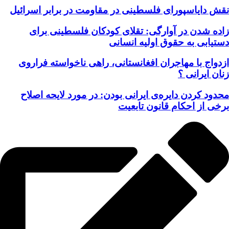
نقش دایاسپورای فلسطینی در مقاومت در برابر اسرائیل
زاده شدن در آوارگی: تقلای کودکان فلسطینی برای
دستیابی به حقوق اولیه انسانی
ازدواج با مهاجران افغانستانی، راهی ناخواسته فراروی
زنان ایرانی ؟
محدود کردن دایره‌ی ایرانی بودن: در مورد لایحه اصلاح
برخی از احکام قانون تابعیت