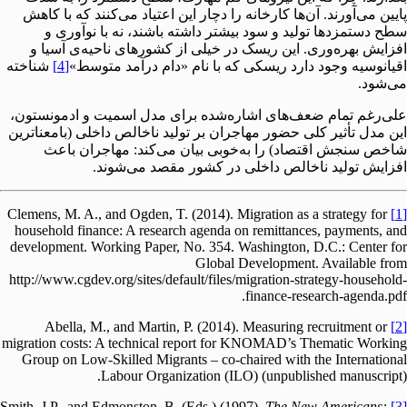
پایین می‌آورند. آن‌ها کارخانه را دچار این اعتیاد می‌کنند که با کاهش
سطح دستمزدها تولید و سود بیشتر داشته باشند، نه با نوآوری و
افزایش بهره‌وری. این ریسک در خیلی از کشورهای ناحیه‌ی آسیا و
اقیانوسیه وجود دارد ریسکی که با نام «دام درآمد متوسط»
[4]
شناخته
می‌شود.
علی‌رغم تمام ضعف‌های اشاره‌شده برای مدل اسمیت و ادمونستون،
این مدل تأثیر کلی حضور مهاجران بر تولید ناخالص داخلی (بامعناترین
شاخص سنجش اقتصاد) را به‌خوبی بیان می‌کند: مهاجران باعث
افزایش تولید ناخالص داخلی در کشور مقصد می‌شوند.
Clemens, M. A., and Ogden, T. (2014). Migration as a strategy for
[1]
household finance: A research agenda on remittances, payments, and
development. Working Paper, No. 354. Washington, D.C.: Center for
Global Development. Available from
http://www.cgdev.org/sites/default/files/migration-strat­egy-household-
finance-research-agenda.pdf.
Abella, M., and Martin, P. (2014). Measuring recruitment or
[2]
migration costs: A technical report for KNOMAD’s Thematic Working
Group on Low-Skilled Migrants – co-chaired with the International
Labour Organization (ILO) (unpublished manuscript).
The New Americans:
Smith, J.P., and Edmonston, B. (Eds.) (1997).
[3]