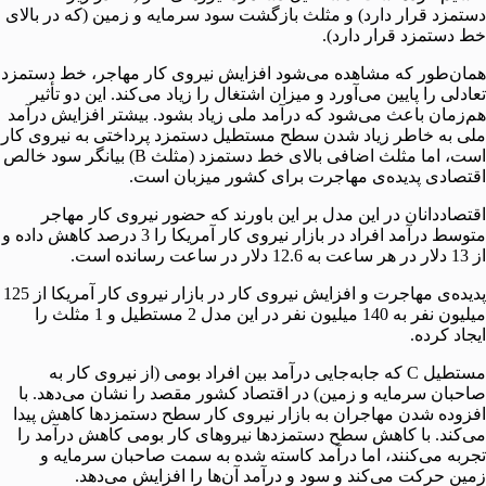
دستمزد قرار دارد) و مثلث بازگشت سود سرمایه و زمین (که در بالای
خط دستمزد قرار دارد).
همان‌طور که مشاهده می‌شود افزایش نیروی کار مهاجر، خط دستمزد
تعادلی را پایین می‌آورد و میزان اشتغال را زیاد می‌کند. این دو تأثیر
هم‌زمان باعث می‌شود که درآمد ملی زیاد بشود. بیشتر افزایش درآمد
ملی به خاطر زیاد شدن سطح مستطیل دستمزد پرداختی به نیروی کار
است،‌ اما مثلث اضافی بالای خط دستمزد (مثلث B) بیانگر سود خالص
اقتصادی پدیده‌ی مهاجرت برای کشور میزبان است.
اقتصاددانان در این مدل بر این باورند که حضور نیروی کار مهاجر
متوسط درآمد افراد در بازار نیروی کار آمریکا را 3 درصد کاهش داده و
از 13 دلار در هر ساعت به 12.6 دلار در ساعت رسانده است.
پدیده‌ی مهاجرت و افزایش نیروی کار در بازار نیروی کار آمریکا از 125
میلیون نفر به 140 میلیون نفر در این مدل 2 مستطیل و 1 مثلث را
ایجاد کرده.
مستطیل C که جابه‌جایی درآمد بین افراد بومی (از نیروی کار به
صاحبان سرمایه و زمین) در اقتصاد کشور مقصد را نشان می‌دهد. با
افزوده شدن مهاجران به بازار نیروی کار سطح دستمزدها کاهش پیدا
می‌کند. با کاهش سطح دستمزدها نیروهای کار بومی کاهش درآمد را
تجربه می‌کنند،‌ اما درآمد کاسته شده به سمت صاحبان سرمایه و
زمین حرکت می‌کند و سود و درآمد آن‌ها را افزایش می‌دهد.