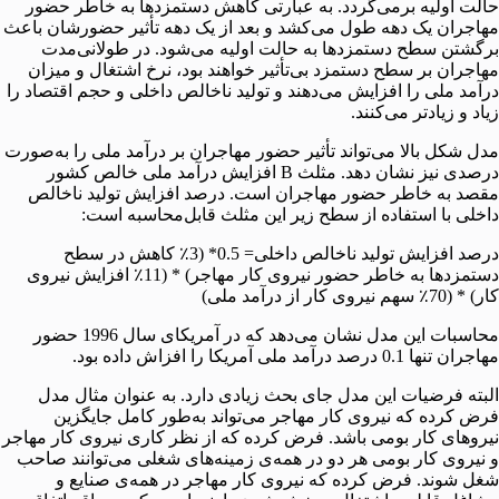
حالت اولیه برمی‌گردد. به عبارتی کاهش دستمزدها به خاطر حضور
مهاجران یک دهه طول می‌کشد و بعد از یک دهه تأثیر حضورشان باعث
برگشتن سطح دستمزدها به حالت اولیه می‌شود. در طولانی‌مدت
مهاجران بر سطح دستمزد بی‌تأثیر خواهند بود،‌ نرخ اشتغال و میزان
درآمد ملی را افزایش می‌دهند و تولید ناخالص داخلی و حجم اقتصاد را
زیاد و زیادتر می‌کنند.
مدل شکل بالا می‌تواند تأثیر حضور مهاجران بر درآمد ملی را به‌صورت
درصدی نیز نشان دهد. مثلث B افزایش درآمد ملی خالص کشور
مقصد به خاطر حضور مهاجران است. درصد افزایش تولید ناخالص
داخلی با استفاده از سطح زیر این مثلث قابل‌محاسبه است:
درصد افزایش تولید ناخالص داخلی= 0.5* (3٪ کاهش در سطح
دستمزدها به خاطر حضور نیروی کار مهاجر) * (11٪ افزایش نیروی
کار) * (70٪ سهم نیروی کار از درآمد ملی)
محاسبات این مدل نشان می‌دهد که در آمریکای سال 1996 حضور
مهاجران تنها 0.1 درصد درآمد ملی آمریکا را افزاش داده بود.
البته فرضیات این مدل جای بحث زیادی دارد. به عنوان مثال مدل
فرض کرده که نیروی کار مهاجر می‌تواند به‌طور کامل جایگزین
نیروهای کار بومی باشد. فرض کرده که از نظر کاری نیروی کار مهاجر
و نیروی کار بومی هر دو در همه‌ی زمینه‌های شغلی می‌توانند صاحب
شغل شوند. فرض کرده که نیروی کار مهاجر در همه‌ی صنایع و