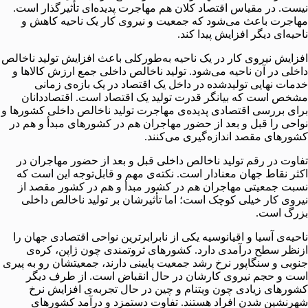
نیست. در مقیاس اقتصاد کلان هم مهاجرت پدیده‌ای تأثیرگذار است.
مهاجرت باعث می‌شود که جمعیت و نیروی کار یک ناحیه کاهش و
ناحیه‌ای دیگر افزایش پیدا کند.
افزایش نیروی کار در یک ناحیه به‌طورکلی باعث افزایش تولید ناخالص
داخلی در آن ناحیه می‌شود. تولید ناخالص داخلی جمع ارزش کالاها و
خدمات نهایی تولیدشده در داخل یک اقتصاد در یک بازه‌ی زمانی
مشخص است که بیانگر قدرت تولید یک اقتصاد است. اقتصاددانان
برای بررسی اقتصادی پدیده‌ی مهاجرت تولید ناخالص داخلی کشورها و
نواحی را قبل و بعد از حضور مهاجران هم در کشورهای مبدأ و هم در
کشورهای مقصد اندازه‌گیری می‌کنند.
تفاوت در رقم تولید ناخالص داخلی قبل و بعد از حضور مهاجران در
اکثر نقاط جهان معنادار است. نکته‌ی مهم و قابل‌توجه این است که
نسبت جمعیتی مهاجران هم در کشور مبدأ و هم در کشور مقصد از
نیروی کار خیلی کوچک است؛ اما تأثیرشان بر تولید ناخالص داخلی
بزرگ است.
ناحیه‌ی آسیا و اقیانوسیه یکی از نابرابرترین نواحی اقتصادی جهان را
ازنظر سطح درآمدی دارد. کشورهای ثروتمندی چون ژاپن،‌ کره‌ی
جنوبی و سنگاپور نرخ رشد جمعیت پایینی دارند،‌ جمعیتشان رو به پیری
است و حجم نیروی کارشان در حال انقباض است. از طرف دیگر
کشورهای زیادی چون ویتنام و چین در حال تجربه‌ی افزایش نرخ
شهرنشین شدن افراد هستند. تفاوت دستمزد و درآمد کشورهای