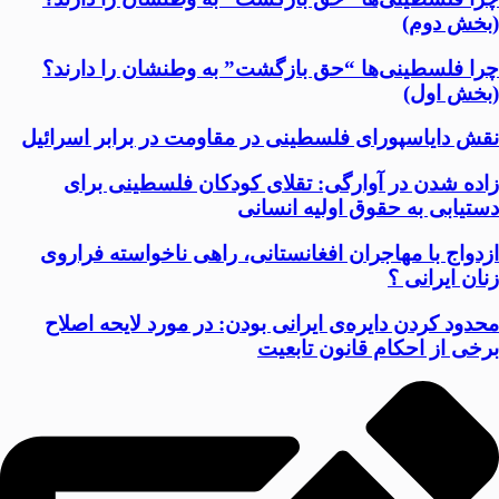
(بخش دوم)
چرا فلسطینی‌ها “حق بازگشت” به وطنشان‌ را دارند؟
(بخش اول)
نقش دایاسپورای فلسطینی در مقاومت در برابر اسرائیل
زاده شدن در آوارگی: تقلای کودکان فلسطینی برای
دستیابی به حقوق اولیه انسانی
ازدواج با مهاجران افغانستانی، راهی ناخواسته فراروی
زنان ایرانی ؟
محدود کردن دایره‌ی ایرانی بودن: در مورد لایحه اصلاح
برخی از احکام قانون تابعیت