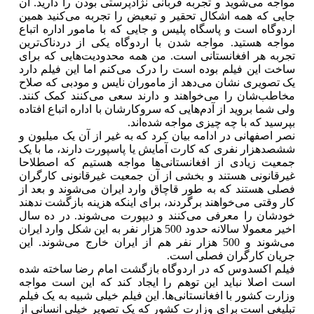
مواجه می‌شوید و تجربه قربانی نژادپرستی بودن را دارید. آن
جایی که همه اشکال تحقیر و تبعیض را تجربه می‌کنید همین
اردوگاه است و پاسگاه پلیس و جایی که با مامور اداره اتباع
مواجه هستید. مواجه شدن با اردوگاه یکی از دردناک‌ترین
تجربه هر افغانستانی است. من همه محدودیت‌هایی که برای
ساخت این فیلم بوده است را درک می‌کنم اما این فیلم دارد
یک تصویری نشان می‌دهد از ماموران نایس و مودبی که صلاح
مخاطب‌شان را می‌خواهند و دارند سعی می‌کنند کمک کنند.
ولی شما بروید از آدم‌هایی که سروکارشان با اداره اتباع افتاده
بپرسید که با چه چیزی مواجه شده‌اند.
نصر اصفهانی در ادامه بیان کرد که به غیر از آن یک میلیون و
ششصدهزار نفری که کارت آمایش یا پاسپورت دارند، ما با یک
جمعیت زیادی از افغانستانی‌ها مواجه هستیم که اصطلاحا
غیرقانونی هستند و بخشی از آن جمعیت غیرقانونی کارگران
فصلی هستند که به طور قاچاق وارد ایران می‌شوند و بعد از
کار وقتی می‌خواهند برگردند، برای اینکه هزینه بازگشت ندهند
خودشان را معرفی می‌کنند و دیپورت می‌شوند. در ده سال
اخیر معمولا سالانه حدود 500 هزار نفر به این شکل وارد ایران
می‌شوند و 500 هزار نفر هم از ایران خارج می‌شوند. این
جریان کارگران فصلی است.
فیلم اکسدوس که در اردوگاه بازگشت امام رضا ساخته شده
است اصلا نباید این توهم را ایجاد کند که این است مواجه
وزارت کشور با افغانستانی‌ها. این فیلم خیلی شبیه به یک فیلم
تبلیغی است برای وزارت کشور که یک تصویر خیلی انسانی از