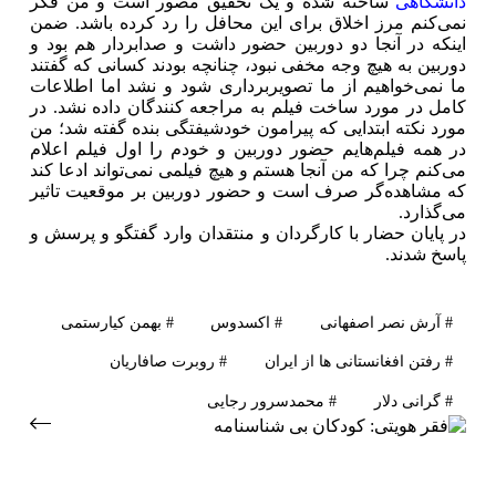
دانشگاهی
ساخته شده و یک تحقیق مصور است و من فکر
نمی‌کنم مرز اخلاق برای این محافل را رد کرده باشد. ضمن
اینکه در آنجا دو دوربین حضور داشت و صدابردار هم بود و
دوربین به هیچ وجه مخفی نبود، چنانچه بودند کسانی که گفتند
ما نمی‌خواهیم از ما تصویربرداری شود و نشد اما اطلاعات
کامل در مورد ساخت فیلم به مراجعه کنندگان داده نشد. در
مورد نکته ابتدایی که پیرامون خودشیفتگی بنده گفته شد؛ من
در همه فیلم‌هایم حضور دوربین و خودم را اول فیلم اعلام
می‌کنم چرا که من آنجا هستم و هیچ فیلمی نمی‌تواند ادعا کند
که مشاهده‌گر صرف است و حضور دوربین بر موقعیت تاثیر
می‌گذارد.
در پایان حضار با کارگردان و منتقدان وارد گفتگو و پرسش و
پاسخ شدند.
# آرش نصر اصفهانی
# اکسدوس
# بهمن کیارستمی
# رفتن افغانستانی ها از ایران
# روبرت صافاریان
# گرانی دلار
# محمدسرور رجایی