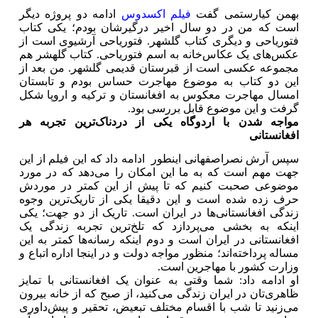
بهمن کیارستمی
گفت
فیلم اکسدوس
ادامه دو پروژه دیگر
است که من در دو سال اخیر درگیرشان بودم؛ یکی کتاب
فتوریاحی و دیگری کتاب گلشهر. فتوریاحی آرشیوی است از
عکس‌های یک عکاس‌خانه به اسم فتوریاحی. کتاب گلهشر هم
مجموعه عکسی است از قبرستان قدیمی گلشهر. من بعد از
این دو کتاب به موضوع مهاجرت حساس بودم و تابستان
امسال مهاجرت معکوس به افغانستان و ترکیه و اروپا شکل
گرفت و این موضوع قابل بررسی بود.
مواجه شدن با اردوگاه یکی از دردناک‌ترین تجربه هر
افغانستانی
سپس آرش نصراصفهانی اینطور ادامه داد که این فیلم از این
جهت مهم است که به ما این امکان را می‌دهد که در مورد
موضوعی صحبت کنیم که تا پیش از این کمتر در موردش
حرف زده شده است و این دقیقا یکی از تاریک‌ترین وجوه
زندگی افغانستانی‌ها در ایران است. تاریک از دو جهت؛ یکی
اینکه به بخشی می‌پردازد که تلخ‌ترین تجربه زندگی یک
افغانستانی در ایران است و دوم اینکه رسانه‌ها کمتر به این
مساله پرداخته‌اند؛ منظور مواجه دولت و در اینجا اداره اتباع و
وزارت کشور با مهاجرین است.
او ادامه داد: شما وقتی به عنوان یک افغانستانی با تمایز
ظاهری‌تان در ایران زندگی می‌کنید، از صبح که از خانه بیرون
می‌زنید تا شب با اقسام مختلف تبعیض، تحقیر و پیش‌داوری