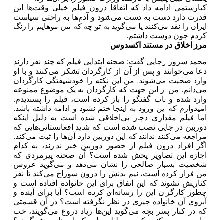
کیارستمی ادامه داد که اتفاقا درون فیلم خیلی وقت‌ها این
قدرت دارد دست به دست می‌شود و آدم‌ها به راحتی سیاست
ایران را نقد می‌کنند یا می‌گوید به تو چه که من موهایم را رنگ
کردم چون دوست داشتم.
مرز اخلاق در مستند اکسدوس
محمد سرور رجایی گفت: صحنه ابتدایی فیلم که چند نفر دارند
دعا می‌خوانند و پس از آن از کارگردان تشکر می‌کنند و با او
وارد صحبت می‌شوند، من این نکته را خودشیفتگی کارگردان
می‌دانم. من از این جهت که کارگردان به یک موضوع ممنوعه
وارد شده و باب گفتگو را باز کرده است، فیلم را پسندیدم.
امیدوارم که این ورود به اینجا ختم نشود و ادامه داشته باشد.
اما فیلم مقداری دچار بی‌اخلاقی شده است به دلیل اینکه
دوربین در جایی نصب شده است که شاید افغانستانی‌هایی که
مراجعه می‌کنند ندانند که این دوربین دارد آن‌ها را ثبت می‌کند.
اگر افراد درون فیلم از حضور دوربین خبر ندارند، به کدام
اجازه این تصاویر پخش شده است؟ آن صحنه پیرمردی که
شخصیت بسیار صالحی را نشان می‌دهد و می‌گوید عروس
من فرار کرده است، نیم بدنش را درون سوراخ می‌کند تا نفر
کناریش نشوند که این اتفاق برای این خانواده افتاده است و
چطور کارگران این را رسانه‌ای کرده است؟ آیا برای آینده و
آبروی آن خانواده چیزی در نظر نگرفته است؟ در آن قسمتی
که در کنار پسر بچه می‌گوید این‌ها زیاد دروغ می‌گویند، خب