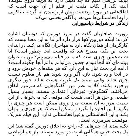
بیایید بررسی کنیم که چه دلیلی دارد که این‌ها دروغ بگویند؟
البته یکی از نکات مثبت این فیلم از آن جهت است که
اطلاعاتی در مورد وضعیت پیش از رسیدن به گردنه تنباکویی
را به افغانستانی‌ها می‌دهد و آگاهی‌بخشی می‌کند.
زندگی در شرایط دیاسپورایی
روبرت صافاریان گفت در مورد دوربین که دوستان اشاره
کردند؛ اینکه دوربین کجا قرار دارد الزاما به این معنا نیست که
کارگردان از همان نگاه دارد به مهاجران نگاه می‌کند. در ابتدای
بحث این نکته مطرح شد که واقعیت آنجا چطور است؟ آیا
شبیه همین چیزی است که ما در فیلم می‌بینیم؟ من به عنوان
بیننده‌ای که آنجا نبودم چطور می‌توانم بدانم آنجا چگونه است؟
ادامه این بحث نیاز به این دارد که هر بیننده‌ای خودش برود و
در آنجا وارد شود. تازه اگر وارد شوید هم باز معلوم نیست
چون شاید وقتی ببینند یک غریبه هست شاید جور دیگری
برخورد بکنند. کلا به نظر من، گفتگوهایی که سرمرز اتفاق
می‌افتند، گفتگوهای غیرقابل اعتمادی هستند. بسیار بسیار
طبیعی و حق هر آدمی هست که موقعی که می‌خواهی از این
سمت مرز به آن سمت مرز بروی ممکن است هر چیزی را
بگوید تا این اجازه را بگیرد و ممکن است که هر چیزی را پنهان
بکند و این افغانستانی و غیرافغانستانی ندارد. این فیلم هم یک
موقعیت سرمرزی است.
نکته بعدی آن چیزهایی که راجع به اخلاق دوربین گفته شد؛ این
یک بحث خیلی همگانی است در مورد مستند. باز هم ارتباطی