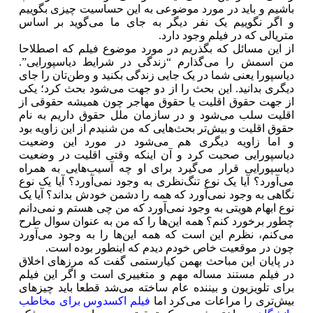
باشیم و باید در مورد موضوعی به این حساسیت چیزی بگوییم
و اگر نگوییم یک نفر دیگر به جای ما می‌گوید بر اساس
متریالی که در فیلم وجود دارد.
از این مسائل که بگذریم در مورد موضوع فیلم که اصطلاحا
من اسمش را می‌گذارم “زندگی در شرایط دیاسپورایی”.
دیاسپورا یعنی شما در یک جایی زندگی بکنید و وطن‌تان را جای
دیگری بدانید. این بحث را از دو جهت می‌شود بحث کرد؛ یکی
از جهت حقوق اقلیت یا حقوق مهاجر چون همیشه حقوقی از
اقلیت سلب می‌شود و در سازمان ملل حقوق داریم به نام
حقوق اقلیت و بیش‌تر بحث‌هایی که من شنیدم از این زاویه بود
و اما زاویه دیگری هم می‌شود در مورد این وضعیت
دیاسپورایی صحبت کرد و آن اینکه وقتی اقلیت در وضعیت
دیاسپورایی قرار می‌گیرد برای او چه آسیب‌هایی به همراه
می‌آورد؟ آیا یک نوع تنگ‌نظری به وجود نمی‌آورد؟ آیا یک نوع
نگاهی به وجود نمی‌آورد که همه را دشمن خودش بداند؟ آیا یک
نوع ابهام هویتی به وجود نمی‌آورد که من چی هستم و نمی‌دانم
چطور برخورد کنم؟ همه این‌ها را که من به عنوان سوال طرح
می‌کنم، نظرم این است که همه این‌ها را به وجود می‌آورد
چون در موقعیت خاص خودم دیدم که اینطور بوده است.
در پایان این مباحث بهمن کیارستمی گفت که مرزهای اخلاق
در فیلم مستند مساله مهم و متغییری است و اگر این فیلم
برای تلویزیون و بیننده عام ساخته می‌شد قطعا باید چیزهای
بیش‌تری را مراعات می‌کرد اما
فیلم اکسدوس برای مخاطب