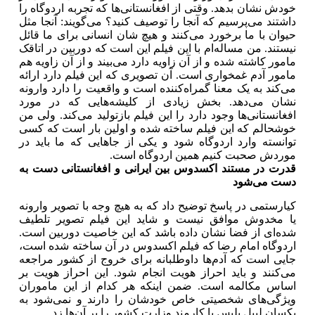
خودش نشان بدهد. وقتی از افغانستانی‌ها که تجربه اردوگاه را
داشتند می‌پرسیم که آنجا را توصیف کنید؟ می‌گویند: آنجا مثل
حیوان با ما برخورد می‌کنند و هیچ شان انسانی برای ما قائل
نیستند. من مساله‌ام با این فیلم این است که دوربین در اتاقک
مامور کاشته شده و از آن زاویه دارد می‌بیند و از آن زاویه هم
مامور آدم غمخواری است. آن تصویری که این فیلم دارد ارائه
می‌کند به یک معنا گمراه‌کننده است و واقعیت را دارد وارونه
نشان می‌دهد. بخش زیادی از کلیشه‌هایی که در مورد
افغانستانی‌ها وجود دارد را این فیلم بازتولید می‌کند. ولی من
خوشحالم که این فیلم ساخته شده و اولین بار است که کسی
توانسته وارد اردوگاه شود و یکی از جاهایی که ما باید در
موردش صحبت کنیم همین اردوگاه است.
قدرت در مستند اکسدوس بین ایرانی و افغانستانی دست به
دست می‌شود
کیارستمی در پاسخ توضیح داد که به هیچ وجه با تصویر وارونه
یا مخدوش موافق نیست و شاید این فیلم تصویر تلطیف
شده‌ای از فضا نشان داده باشد که این خاصیت دوربین است.
اردوگاه امام رضا که فیلم اکسدوس در آن ساخته شده است،
جایی است که آدم‌ها داوطلبانه برای خروج از کشور مراجعه
می‌کنند و باید احراز هویت انجام شود. این احراز هویت بر
اساس مکالمه است. ضمن اینکه هر کدام از این ماموران
ویژگی‌های شخصیتی خاص خودشان را دارند و نمی‌شود به
یکسان لیبل پلیس یا کارمند وزارت کشور را بر آن‌ها زد.