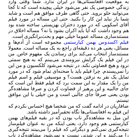
به موقعیت افغانستانی‌ها در ایران ندارد. شما وقتی وارد
زندگی خصوصی یک نفر می‌شود خیلی پیچیده است که تا کجا
می‌توانید جلو بروید. حتی گاهی طرف موافق هم است و شاید
شما باز نباید این کار را بکنید. حتی این مساله در مورد فیلم
آقای اسکویی که در مورد دختران بهزیستی ساخته شده بود
هم وجود داشت که آیا باید اکران بشود یا نه؟ مساله اخلاق در
مستندسازی مساله عموما خیلی مهم و بحث‌برانگیزی است.
فیلم اکسدوس بهمن کیارستمی
مجموعه است از آدم‌ها و
مسائل، یعنی هر ده دقیقه‌ای راجع به یک مساله است. معمولا
مستندساز انتخاب می‌کند برای رساندن یک مفهوم خاص. من
در این فیلم یک گرایش نیرومندی می‌بینم که به هیچ سمتی
نرود و هیچ قضاوتی نکند. در نتیجه می‌شود کلکسیون و من این
را نمی‌پسندم. چرا فیلم باید با صحنه‌ای تمام شود که در مورد
تمایل یک نفر به نرفتن هست؟ و موسیقی فیلم و اسم فیلم
من را یک مقدار به این سمت برد که فیلم فقط این است که
جای جالبیه و این پرهیز از قضاوت کردن و صرفا مشاهده‌گر
بودن یعنی صرفا جای جالبی است و من خیلی با این موافق
نیستم.
صافاریان در ادامه گفت که من شخصا هیچ احساس نکردم که
این فیلم به افغانستانی‌ها نگاه تحقیرآمیز داشته باشد.
این میل به مشاهده‌گر ناب بودن که در بقیه فیلم‌های بهمن
کیارستمی هم وجود دارد، یعنی اینکه من به عنوان فیلم‌ساز
نتیجه‌گیری نمی‌کنم و دیگرانی که فیلم را می‌بینند نتیجه‌گیری
را می‌کنند و این شدنی نیست و نمی‌شود مشاهده‌گرد ناب