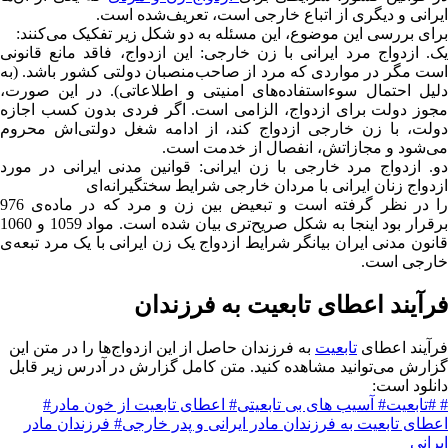
ایرانی و دیگری از اتباع خارجی است، تعریف‌شده است.
برای بررسی این موضوع، این مسئله به دو شکل زیر تفکیک می‌کنند:
یک. ازدواج مرد ایرانی با زن خارجی: این ازدواج، فاقد مانع قانونی
است مگر در مواردی که مرد از صاحب‌منصبان دولتی کشور باشد. (به
دلیل احتمال سوءاستفاده‌های امنیتی و اطلاعاتی). در این صورت،
مجوز دولت برای ازدواج، الزامی است. اگر فردی بدون کسب اجازه
دولت، با زن خارجی ازدواج کند، از ادامه شغل دولتی‌اش محروم
می‌شود و مجازاتش، انفصال از خدمت است.
دو. ازدواج مرد خارجی با زن ایرانی: قوانین مدنی ایرانی در مورد
ازدواج زنان ایرانی با مردان خارجی شرایط سختگیرانه‌ای
را در نظر گرفته است و تبعیض بین زن و مرد که در ماده‌ی 976
برقرار بود اینجا به شکل صریح‌تری بیان شده است. مواد 1059 و 1060
قانون مدنی ایران بیانگر شرایط ازدواج یک زن ایرانی با یک مرد تبعه‌ی
خارجی است.
فرآیند اعطای تابعیت به فرزندان
فرآیند اعطای
تابعیت
به فرزندان حاصل از این ازدواج‌ها را در متن این
گزارش می‌توانید مشاهده کنید. متن كامل گزارش در آدرس زير قابل
دانلود است:
# #تابعیت
# آسیب های بی تابعیتی
# اعطای تابعیت از خون مادر
#
اعطای تابعیت به فرزندان مادر ایرانی و پدر خارجی
# فرزندان مادر
ایرانی