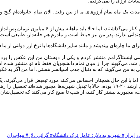
سانات ارزی را نمی‌کردیم.
ت یک ماه تمام آرزو‌های ما از بین رفت. الان تمام خانواده‌ام گیج 
خانواده هر ماه ۲‌میلیون تومان از درآمدشان را برای 
ندانی ندارند. پدر من نیز خیاط است و مادرم هم خانه‌دار، طبیعی است ک
ای ما چاره‌ای بیندیشد و مانند سایر دانشگاه‌ها با نرخ ارز دولتی از م
صفحه شخصی اینستاگرامم منتشر کردم و یکی از دوستان من این عکس را برد
ه من شد. می‌گویند چرا از میان تمام دانشجویان فقط نام تو منتشر شده
به من می‌گویند که به دنبال جذب اسپانسر هستی، اما من اگر به فک
 اما با این حال همچنان احساس می‌کنند مورد تبعیض قرار می‌گیرند. 
«یک سری دانشجوی افغان که واقعاً نخبه‌اند، معدل‌شان در کارشناسی ارشد ۲۰-۱۹ بوده، حالا ب
است، مجبورند بیشتر کار کنند، از شب تا صبح کار می‌کنند که تحصیل‌شان
 ايران
# شهریه به دلار؛ عامل ترک دانشگاه
# گرانی دلار
# مهاجران