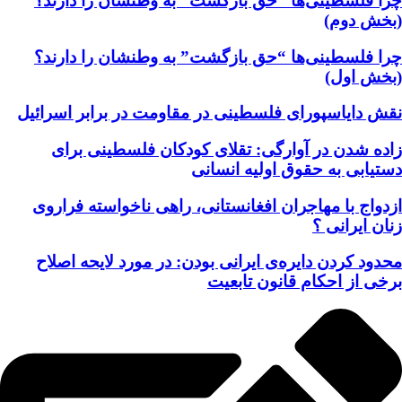
چرا فلسطینی‌ها “حق بازگشت” به وطنشان‌ را دارند؟
(بخش دوم)
چرا فلسطینی‌ها “حق بازگشت” به وطنشان‌ را دارند؟
(بخش اول)
نقش دایاسپورای فلسطینی در مقاومت در برابر اسرائیل
زاده شدن در آوارگی: تقلای کودکان فلسطینی برای
دستیابی به حقوق اولیه انسانی
ازدواج با مهاجران افغانستانی، راهی ناخواسته فراروی
زنان ایرانی ؟
محدود کردن دایره‌ی ایرانی بودن: در مورد لایحه اصلاح
برخی از احکام قانون تابعیت