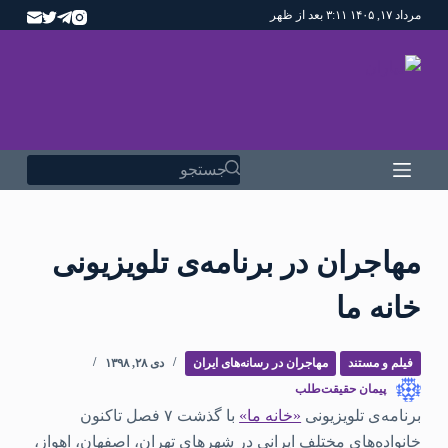
مرداد ۱۷, ۱۴۰۵ ۳:۱۱ بعد از ظهر
پ
ر
ش
ب
ه
م
ح
هیچ
ت
نتیجه
و
ای
مهاجران در برنامه‌ی تلویزیونی
ا
خانه‌ ما
فیلم و مستند
مهاجران در رسانه‌های ایران
دی ۲۸, ۱۳۹۸
پیمان حقیقت‌طلب
برنامه‌ی تلویزیونی
«خانه ما»
با گذشت ۷ فصل تاکنون
خانواده‌های مختلف ایرانی در شهرهای تهران، اصفهان، اهواز،