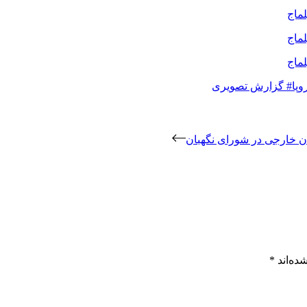
وپا
# گزارش تصویری
ده‌اند
*