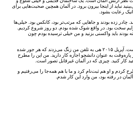
ه تحت نظر ارتش آلمان است. یک ساختمان قدیمی و خیلی شلوغ و
ید نباید از اینجا بیرون برود. در آلمان همچین صحبت‌هایی برای
تیک رعایت بشود.
 چادر زده بودند و جاهایی که مرتب‌تر بود، کانکس بود. خیلی‌ها
رایم سخت بود. در واقع شوک شده بودم. دو روز شروع کردیم.
ه بودند باید واکسنی بزنید و من خیلی ترسیده بودم چون
اولش گفتم من نمی‌آییم تا ترم تمام بشود و می‌خواستم تحقیق بکنم و اطلاعات بدست بیاورم از دوستم که رفته ببینم واقعا داستان چیست. آپریل ۲۰۱۵ هی به تلفن من زنگ می‌زدند که هر جور شده
ه بنزین، اقامت و نهار و شام‌تان را می‌دهیم. من اصلا به عنوان دانشجو اجازه کار نداشتم یعنی ۱۲۰ روز تمام وقت و ۲۴۰ روز پاره‌وقت به عنوان دانشجو اجازه کار دارید. من این را مطرح
هید کار کنید. چیزی که در آلمان غیرقابل تصور است.
 کردم و او هم ثبت‌نام کرد و ما با هم همه‌جا را می‌رفتیم و
لمان در رفته بود، من وارد این کار شدم.