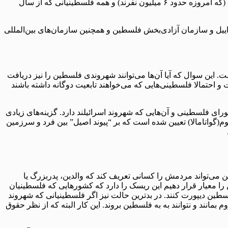
آنچه امروز تحت عنوان اسراییل شناخته می‌شود، بهره ببرند: پناهندگان ۱۹۴۸ که بیرون از اسرائیلِ پیش از مرزهای ژوئن ۱۹۶۷ زندگی می‌کنند (که امروزه حدود ۶ میلیون نفرند) و همه فلسطینیانی‌ که از سال
اییل و سازمان آزادی‌بخش فلسطین و همچنین سازمان‌های بین‌المللی
ی ۱۹۴۸ که بازگردند، شهروندی اسراییل را خواهند داشت. این سوال که آیا آن‌ها می‌توانند شهروندی فلسطین را نیز دریافت
حتمالا فلسطینی‌هایی که می‌خواهند تابعیت دوگانه داشته باشند
لسطینی‌ و آن‌هایی که شهروند اسرائیلند‌ دارد. گزینه‌های زیادی
وم(گواتامالا) تعیین شده است که بر “پیوند اصیل” بین فرد و سرزمین
 می‌تواند مردمش را کسانی تعریف کند که والدین، پدربزرگ یا
را معیار قرار دهیم این ریسک را دارد که کشورهایی که فلسطینیان
لسطین دیپورت کنند. در بدترین حالت نیز اگر فلسطینیانی که شهروند
انند و نتوانند به به فلسطین بروند. این کار البته که از نظر حقوق