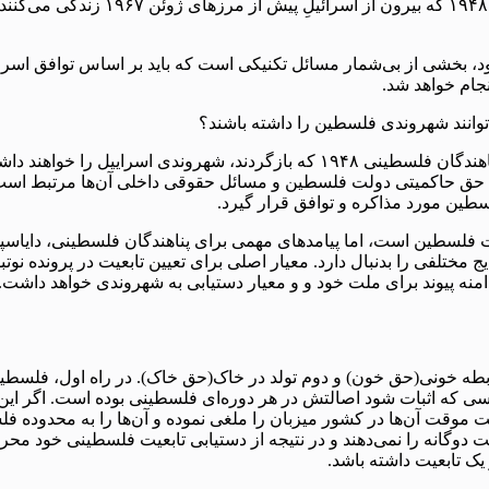
ود، بخشی از بی‌شمار مسائل تکنیکی است که باید بر اساس توافق اسر
جام خواهد شد.
توانند شهروندی فلسطین را داشته باشند؟
اینگرید جرادات گاسنر: در سناریویی که حق بازگشت اجرا شود، همه پناهندگان فلسطین
حق حاکمیتی دولت فلسطین و مسائل حقوقی داخلی آن‌ها مرتبط است و ا
سطین مورد مذاکره و توافق قرار گیرد.
ین است، اما پیامدهای مهمی برای پناهندگان فلسطینی، دایاسپورای ف
ختلفی را بدنبال دارد. معیار اصلی برای تعیین تابعیت در پرونده نوتب
دامنه پیوند برای ملت خود و و معیار دستیابی به شهروندی خواهد داشت.
بطه خونی(حق خون) و دوم تولد در خاک(حق خاک). در راه اول، فلسطین
ی که اثبات شود اصالتش در هر دوره‌‌ای فلسطینی بوده است. اگر این 
ت موقت‌ آن‌ها در کشور میزبان را ملغی نموده و آن‌ها را به محدوده ف
انه را نمی‌دهند و در نتیجه از دستیابی تابعیت فلسطینی خود محروم بم
ک تابعیت داشته باشد.