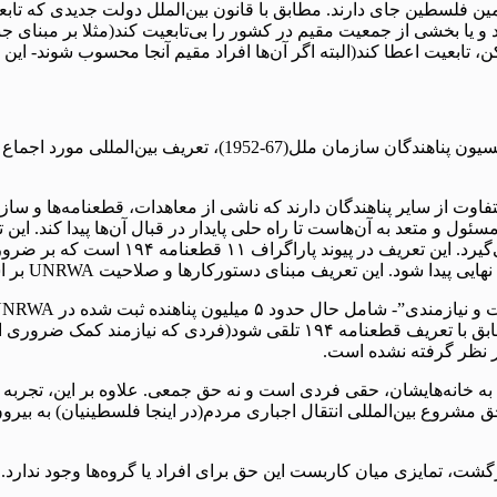
ن فلسطین جای دارند. مطابق با قانون بین‌الملل دولت جدیدی که تابعی
 و یا بخشی از جمعیت مقیم در کشور را بی‌تابعیت کند(مثلا بر مبنای ج
کن، تابعیت اعطا کند(البته اگر آن‌ها افراد مقیم آنجا محسوب شوند- این
مارک لوین: اسرائیلی‌ها این بحث را مطرح می‌کنند و که بر اساس کن
ومی سازمان ملل آمده است، آن‌ها را جمعیتی می‌داند که UNCCP مسئول و متعد به آن‌هاست تا راه حلی پاید
شده و کل فلسطینی‌های جهان، فارغ از محل
شود. این تعریف مبنای دستورکارها و صلاحیت‌ UNRWA بر اساس آن است.
خاصیت انتقال نسلی ندارد، اما تا زمانی که فرد به عنوان پناهنده‌ای مطابق با ت
ر نظر گرفته نشده است.
 به خانه‌هایشان، حقی فردی است و نه حق جمعی. علاوه بر این، تجربه
حق مشروع بین‌المللی انتقال اجباری مردم(در اینجا فلسطینیان) به بی
زگشت، تمایزی میان کاربست این حق برای افراد یا گروه‌ها وجود ندارد.