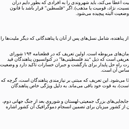
ت اعطا می‌کند، باید شهروندی را به افرادی که بطور دایم درآن
نسیت، نژاد، قومیت‌ یا مذهب). اگر “فلسطین” قرار باشد با قانون
 وضعیت البته پیچیده می‌شود.
وانسیون پناهندگان سازمان ملل(67-1952)، تعریف بین‌المللی مورد اجماع از پناهنده، شامل نسل‌های پس از آنان یا پناهندگانی که دیگر ملیت‌ها را
سوزان اکرم: پناهندگان فلسطینی مطابق با قانون بین‌الملل وضعیتی متفاوت از سایر پناهندگان دارند که ناشی از معاهدات، قطعنامه‌ها و سازمان‌های مربوطه است. اولین تعریف که‌ در قطعنامه ۱۹۴ شورای
ار در قبال آن‌ها پیدا کند. این تعریفی است که ذیل “بند فلسطینی‌ها” در کنوانسیون پناهندگان قید
 سکونت آن‌ها را در بر می‌گیرد. این تعریف در پیوند پاراگراف ۱۱ قطعنامه ۱۹۴ است که بر ضرورت راه حل پایدار برای بازگشت و جبران خسارات تاکید دارد و وضعیت
تعاریف UNRWA از پناهنده و افراد آواره -البته با تکیه بر معیار “ضرورت و نیازمندی”- شامل حال حدود ۵ میلیون پناهنده ثبت شده در UNRWA می‌شود. این تعریف که‌ مبتنی بر نیازمندی پناهندگان است، گرچه که
عریف قطعنامه ۱۹۴ تلقی شود(فردی که نیازمند کمک ضروری است)، به قوت خود باقی می‌ماند. به دلیل ویژگی خاص پناهندگان
 جابجایی‌های بزرگ جمعیتی-لهستان و شوروی بعد از جنگ جهانی دوم،
رون از کشور میزبان برای تضمین انسجام دموگرافیک‌ آن کشور اشاره