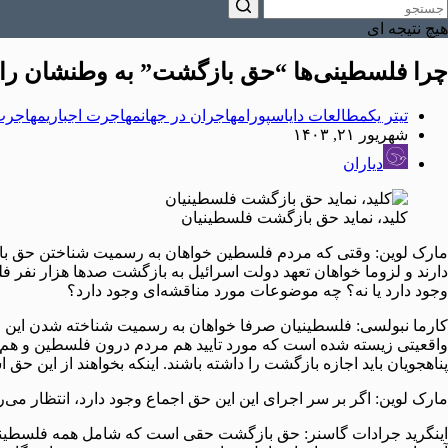
هیچ نتیجه ای
چرا فلسطینی‌ها “حق بازگشت” به وطنشان‌ را
تیتر یک
مطالعات دایاسپورا
مهاجران در جهان
مهاجرت اجباری
مهاجرت‌
شهریور ۲۱, ۱۴۰۳
دیاران
کلید، نماید حق بازگشت فلسطینیان
مارک لوین: وقتی که مردم فلسطین خواهان به رسمیت شناختن حق با
دارند و لزوما خواهان تعهد دولت اسرائیل به بازگشت صدها هزار نفر فلسط
وجود دارد یا نه؟ چه موضوعات مورد مناقشه‌ای وجود دارد؟
کارما نبولسی: فلسطینیان صرفا خواهان به رسمیت شناخته شدن این حق
واقعیتی زیسته شده است که مورد تایید هم مردم درون فلسطین و هم آ
پناهجویان باید اجازه بازگشت را داشته باشند. اینکه بخواهند از این حق 
مارک لوین: اگر بر سر اجرای این این حق اجماع وجود دارد، انتظار می‌رود که کدام گروه از فلسطینیا
اینگرید جرادات گاسنر: حق بازگشت حقی است که شامل همه فلسطینیان که