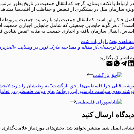
در ارتباط با نکته دومتان، گرچه که انتقال جمعیت در تاریخ بطور مرتب 
ویژه سازمان ملل در پیشگیری از تبعیض و حفاظت از اقلیت‌ها مشاهده کرد
اصل حاکم این است که انتقال جمعیت باید با رضایت جمعیت مربوطه انجام 
اساس، انتقال سازمان یافته و اجباری جمعیت به مثابه “نقض بنیادین قا
مشاهده بخش اول یادداشت
متن فوق ترجمه‌ای از مقاله و مصاحبه مارک لوین در وبسایت «الجزیر
به اشتراک بگذارید
نوشته
قبلی
چرا فلسطینی‌ها “حق بازگشت” به وطنشان‌ را دارند؟(بخش
نوشته
بعدی
سیاست دایاسپورایی و چالش‌های دولت فلسطین در تعامل ب
دیدگاه ارسال کنید
نشانی ایمیل شما منتشر نخواهد شد.
بخش‌های موردنیاز علامت‌گذاری ش