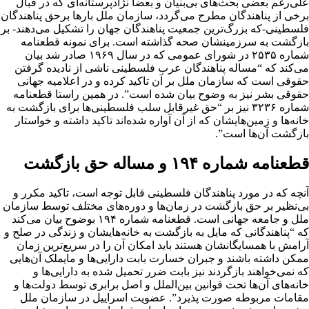
علی‌رغم بعضی بحث‌های بی‌بنیان و بعضا نژادپرستانه‌ای که در قبال
برخی از پناهندگان مطرح می‌گردد، سازمان ملل بارها برحق پناهندگان
فلسطینی-که بزرگ‌ترین جمعیت پناهندگان جهان را تشکیل می‌دهند- بر
بازگشت به سرزمینشان صحه‌ گذاشته است. برای نمونه قطعنامه
شماره ۲۵۳۵ در شورای عمومی که در سال ۱۹۶۹ صادر شد بیان
می‌کند که “مساله پناهندگان عرب فلسطینی‌ ناشی از نادیده گرفتن
حقوقی است که سازمان ملل بر آن تاکید کرده و در اعلامیه جهانی
حقوقی بشر نیز به وضوح بیان شده است”. در همین راستا قطعنامه
شماره ۳۲۳۶ نیز بر “حق غیرقابل سلب فلسطینی‌ها برای بازگشت به
خانه‌ها و زمین‌هایشان که از آن آواره‌ شده‌اند تاکید داشته و خواستار
بازگشت آن‌ها است”.
قطعنامه شماره ۱۹۴
و مساله حق بازگشت
آنچه که در مورد پناهندگان فلسطینی قابل توجه است، تاکید مکرر و
بی‌نظیر بر حق بازگشت در زمان‌ها و دوره‌های مختلف توسط سازمان
ملل و جامعه جهانی است. قطعنامه شماره ۱۹۴ بوضوح بیان می‌کند
که “پناهندگانی که مایل به بازگشت به خانه‌هایشان و زندگی در صلح و
آرامش با همسایگانشان هستند باید امکان آن را در سریع‌ترین زمان
ممکن داشته باشند و جبران خسارت بابت دارایی‌ها و مایملک آن‌هایی
که نمی‌خواهند بازگردند نیز بابت ضرر تحمیل شده به دارایی‌ها و
خانه‌های آن‌ها تحت قوانین بین‌الملل و اصل برابری توسط دولت‌ها ‌و
مقامات مربوطه صورت پذیرد”. عضویت اسراییل در سازمان ملل