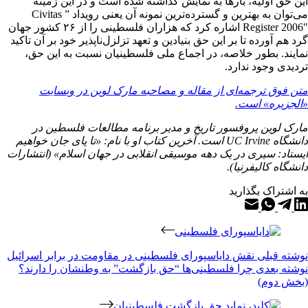
این حق اولیه، بارها به نمایش گذاشته شده است و در این زمینه
می‌توان به بهترین و گسترده‌ترین نمونه آن یعنی رویداد ” Civitas
Register 2006″ اشاره کرد که هزاران فلسطینی‌ را از ۲۶ کشور جهان
گرد هم آورده تا بر این حق بنیادین و تعهد تزلزل‌ناپذیر خود بر آن تاکید
نمایند. بطور خلاصه، در اجماع ملی فلسطینیان نسبت به این حق،
تردیدی وجود ندارد.
متن فوق ترجمه‌ای از مقاله و مصاحبه مارک لوین در وبسایت
«الجزیره» است.
مارک لوین پروفسور تاریخ و مدیر برنامه مطالعات فلسطین در
دانشگاه
UC Irvine
است. آخرین کتاب او با نام: «تا پای جان خواهیم
ایستاد: سیری در یک دهه موسیقی انقلابی در جهان اسلام» (انتشارات
دانشگاه کالیفرنیا).
به اشتراک بگذارید
نوشته
قبلی
نقش دایاسپورای فلسطینی در مقاومت در برابر اسرائیل
نوشته
بعدی
چرا فلسطینی‌ها “حق بازگشت” به وطنشان‌ را دارند؟
(بخش دوم)