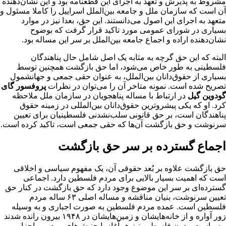
مشروط به پذیرش و تعهد به اجرای این قطعنامه بود و این نشان‌دهنده
آن است که سازمان ملل و جامعه بین‌الملل اسراییل را کاملا مسئول و
متعهد به اجرای این اصول می‌دانستند. این حق، بعدا نیز در موارد
بسیاری در شورای عمومی مورد تاکید قرار گرفت که بوضوح
نشان‌دهنده اراده و اجماع جامعه بین‌الملل بر سر این مساله بود.
البته که این حق گرچه به مثابه یک اصل شامل حال پناهندگان
فلسطینی به طور خاص می‌شود، اما حق بازگشت همچنین توسط
بسیاری از حقوق‌دانان بین‌الملل، به عنوان حقی جمعی و جهانشمول‌
تصریح شده است. نمونه متاخر آن را می‌توان در نظرات
پروفسور گای
گودوین‌ گیل
در ارتباط با مساله پناهجویان در سازمان ملل ملاحظه
کرد. او که یکی پیشروترین حقوق‌دانان بین‌المللی در زمینه حقوق
پناهندگان است، بر حق قانونی سلب‌نشدنی فلسطینیان برای تعیین
سرنوشت و حق بازگشت آن‌ها که حقی‌ جمعی است، تاکید کرده است.
اجماع گسترده
بر سر حق بازگشت
حق بازگشت علاوه بر بُعد حقوقی آن، یک مفهوم سیاسی و اخلاقی
است که اهمیت بسیار بالایی برای مردم فلسطین دارد. اجماعی
گسترده‌ای بر سر این موضوع وجود دارد که حق بازگشت در کنار حق
تعیین سرنوشت، بنیان مناقشه و مساله اصلی ۶۳ ساله مردم
فلسطین است. عمده مردم فلسطین به صورت اجباری و به وسیله
زور آواره و از خانه‌هایشان و زمین‌هایشان در ۱۹۴۸ بیرون رانده شدند
و سیاست مدرن فلسطین نیز هم‌آغاز با جنبش‌های مردمی، احزاب و