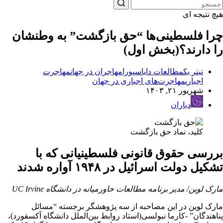
هیچ نتیجه ای
چرا فلسطینی‌ها “حق بازگشت” به وطنشان‌
را دارند؟(بخش اول)
تیتر یک
مطالعات دایاسپورا
مهاجران در جهان
مهاجرت
اجباری
مهاجرت‌های اجباری در جهان
شهریور ۲۱, ۱۴۰۳
دیاران
کلید، نماد حق بازگشت
بررسی حقوق قانونی‌ فلسطینیانی که با
تشکیل دولت اسرائیل در ۱۹۴۸ آواره شدند
مارک لوین/ مدیر برنامه مطالعات خاورمیانه در دانشگاه UC Irvine
مارک لوین در این مصاحبه از سه پژوهشگر برجسته “مسائل
پناهندگان” -کارما نبولسی(استاد روابط بین‌الملل دانشگاه آکسفورد)،