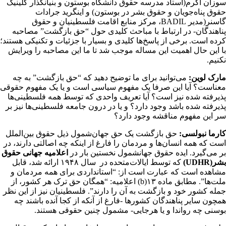
سوزان اکرم(استاد مدرسه حقوق دانشگاه بوستون و بنیانگذار کلینیک
حقوق پناه‌جویان و حقوق‌ بشر در بوستون) و اینگرید جرادات‌
گاسنر‌(مدیر BADIL، مرکز منابع اقامت فلسطینیان و حقوق
پناهندگان- در ارتباط با مباحث کلیدی حول “حق بازگشت” مصاحبه
کرده است. برخی از پاسخ‌ها کلیدی و بسیار با جزئیات و تکنیکی هستند؛
با این حال اهمیت این مساله موجب شد تا ما این مصاحبه را ویرایش
نکنیم‌.
مارک لوین:
می‌توانید برای ما توضیح دهید که “حق بازگشت” به چه
معناست؟ آیا این صرفا یک مفهوم سیاسی است و یا یک مفهوم حقوقی
پذیرفته شده نیز است؟ آیا تعریف واحدی که توسط همه فلسطینی‌ها
پذیرفته شده باشد وجود دارد؟ و یا در درون جامعه فلسطینی‌ها نیز بر
سر این مفهوم مناقشه وجود دارد؟
کارما نبولسی:
حق بازگشت یک حق جهان‌شمول ذیل حقوق بین‌الملل
است که همه انسان‌ها و مردمان را فارغ از اینکه چه اصالتی دارند، در
بر می‌گیرد. ایده حقوق جهانشمول نخستین بار در
اعلامیه جهانی حقوق
بشر(UDHR)
که توسط ایالات‌متحده در سال ۱۹۴۸ ارائه شد، قابل
مشاهده است که عبارت است از: “استانداردی برای همه مردمان و
ملت‌ها”. مطابق ماده ۱۳(b) اعلامیه: “همگان حق ترک هر کشور، از
جمله کشور خود و بازگشت به آن را دارند”. فلسطینیان نیز از این نظر
همچون سایر پناهندگان کشورها -فارغ از آنکه از کجا آنده باشند چه
بوسنی چه رواندا و یا هرجایی- مشمول چنین حقوقی هستند.