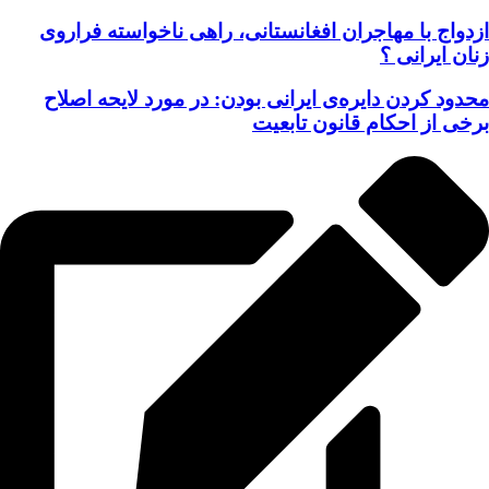
ازدواج با مهاجران افغانستانی، راهی ناخواسته فراروی
زنان ایرانی ؟
محدود کردن دایره‌ی ایرانی بودن: در مورد لایحه اصلاح
برخی از احکام قانون تابعیت