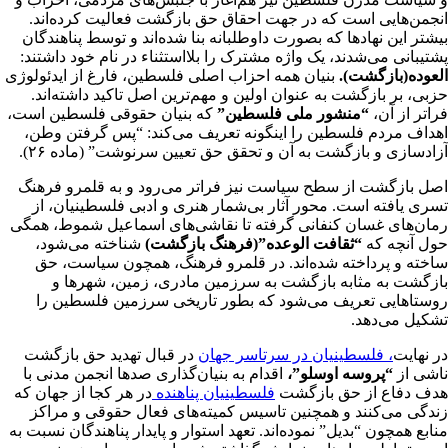
انجمن‌هایی است که در جهت احقاق حق بازگشت فعالیت کرده‌اند.
بیشتر این نهادها که بصورت داوطلبانه بنا شده‌اند و توسط پناهندگان
پشتیبانی می‌شدند، یک واژه مشترک را بلااستثناء در نام خود داشتند:
العوده(بازگشت).
بنیان همه احزاب اصلی فلسطین، فارغ از ایدئولوژی
حزبی، بر بازگشت به عنوان اولین و مهم‌ترین اصل تاکید داشته‌اند.
فراتر از آن،
“منشور ملی فلسطین”
که بنیان حقوقی فلسطین است،
اهداف مردم فلسطین را اینگونه تعریف می‌کند: “پس گرفتن وطن،
آزادسازی و بازگشت به آن و تحقق حق تعیین سرنوشت” (ماده ۲۶).
اصل بازگشت از سطح سیاست نیز فراتر می‌رود و به قلمرو فرهنگ
تسری یافته است. محور آثار بی‌شمار هنری و ادبی فلسطینیان، از
رمان‌های غسان کنفانی‌ گرفته تا نقاشی‌های اسماعیل شموط، همگی
حول آنچه که
“ثقافت الوعده”(فرهنگ بازگشت)
شناخته می‌شود،
ساخته و پرداخته شده‌اند. در قلمرو فرهنگ، همچون سیاست، حق
بازگشت به مثابه بازگشت به سرزمین مادری، زمین، شهرها و
روستاهایی تعریف می‌شود که بطور تاریخی سرزمین فلسطین را
تشکیل می‌دهد.
در نهایت
، فلسطینیان در سرتاسر جهان
در قبال تهدید حق بازگشت
ناشی از
“پروسه اوسلو”،
اقدام به بنیان‌گذاری صدها انجمن مدنی با
هدف دفاع از حق بازگشت
فلسطینیان پناهنده
در هر کجا از جهان که
زندگی می‌کنند و همچنین تاسیس کمیته‌های فعال حقوقی و مراکز
منابع همچون “بدیل” نموده‌اند. تعهد استوار و پایدار پناهندگان نسبت به