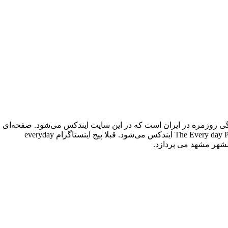
everyday Yazd توانسته بودند در این سایت ایندکس شوند و حالا Everyday Golshahr سومین پیج از زندگی روزمره در ایران است که در این سایت ایندکس می‌شود. صفحه‌ای
که به زندگی روزمره‌ی مهاجران افغانستانی حاضر در گلشهر مشهد می‌پردازد. این دومین پیجی است که با موضوع مهاجران در سایت The Every day Projects ایندکس می‌شود. قبلا پیج اینستاگرام everyday