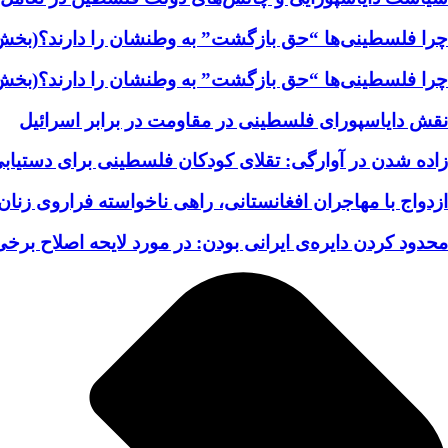
چرا فلسطینی‌ها “حق بازگشت” به وطنشان‌ را دارند؟(بخش
چرا فلسطینی‌ها “حق بازگشت” به وطنشان‌ را دارند؟(بخش
نقش دایاسپورای فلسطینی در مقاومت در برابر اسرائیل
زاده شدن در آوارگی: تقلای کودکان فلسطینی برای دستیابی
ازدواج با مهاجران افغانستانی، راهی ناخواسته فراروی زنان 
محدود کردن دایره‌ی ایرانی بودن: در مورد لایحه اصلاح برخی