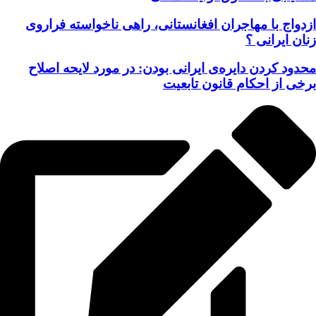
ازدواج با مهاجران افغانستانی، راهی ناخواسته فراروی
زنان ایرانی ؟
محدود کردن دایره‌ی ایرانی بودن: در مورد لایحه اصلاح
برخی از احکام قانون تابعیت