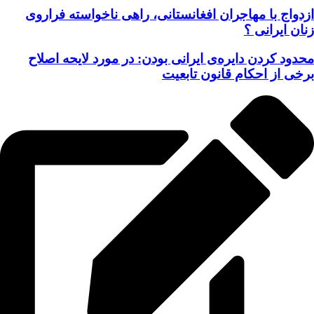
ازدواج با مهاجران افغانستانی، راهی ناخواسته فراروی
زنان ایرانی ؟
محدود کردن دایره‌ی ایرانی بودن: در مورد لایحه اصلاح
برخی از احکام قانون تابعیت