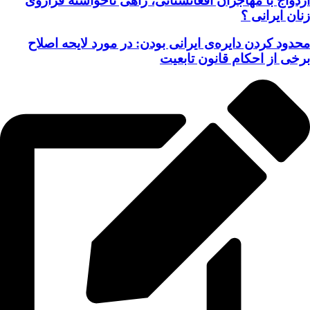
ازدواج با مهاجران افغانستانی، راهی ناخواسته فراروی
زنان ایرانی ؟
محدود کردن دایره‌ی ایرانی بودن: در مورد لایحه اصلاح
برخی از احکام قانون تابعیت