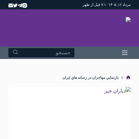
مرداد ۱۶, ۱۴۰۵ ۷:۱۰ قبل از ظهر
پ
ر
ش
ب
ه
م
ح
ت
و
بازنمايي مهاجران در رسانه هاي ايران
ا