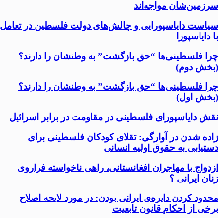
سرزمين‌شان مواجه‌اند
سیاست دایاسپورایی و چالش‌های دولت فلسطین در تعامل
با دایاسپورا
چرا فلسطینی‌ها “حق بازگشت” به وطنشان‌ را دارند؟
(بخش دوم)
چرا فلسطینی‌ها “حق بازگشت” به وطنشان‌ را دارند؟
(بخش اول)
نقش دایاسپورای فلسطینی در مقاومت در برابر اسرائیل
زاده شدن در آوارگی: تقلای کودکان فلسطینی برای
دستیابی به حقوق اولیه انسانی
ازدواج با مهاجران افغانستانی، راهی ناخواسته فراروی
زنان ایرانی ؟
محدود کردن دایره‌ی ایرانی بودن: در مورد لایحه اصلاح
برخی از احکام قانون تابعیت