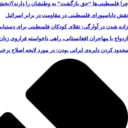
چرا فلسطینی‌ها “حق بازگشت” به وطنشان‌ را دارند؟(بخش
نقش دایاسپورای فلسطینی در مقاومت در برابر اسرائیل
زاده شدن در آوارگی: تقلای کودکان فلسطینی برای دستیابی
ازدواج با مهاجران افغانستانی، راهی ناخواسته فراروی زنان 
محدود کردن دایره‌ی ایرانی بودن: در مورد لایحه اصلاح برخی