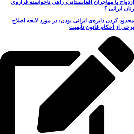
ازدواج با مهاجران افغانستانی، راهی ناخواسته فراروی
زنان ایرانی ؟
محدود کردن دایره‌ی ایرانی بودن: در مورد لایحه اصلاح
برخی از احکام قانون تابعیت