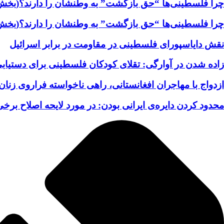
چرا فلسطینی‌ها “حق بازگشت” به وطنشان‌ را دارند؟(بخش
چرا فلسطینی‌ها “حق بازگشت” به وطنشان‌ را دارند؟(بخش
نقش دایاسپورای فلسطینی در مقاومت در برابر اسرائیل
زاده شدن در آوارگی: تقلای کودکان فلسطینی برای دستیابی
ازدواج با مهاجران افغانستانی، راهی ناخواسته فراروی زنان 
محدود کردن دایره‌ی ایرانی بودن: در مورد لایحه اصلاح برخی