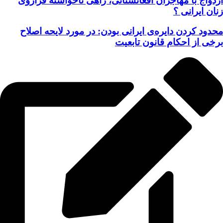
ازدواج با مهاجران افغانستانی، راهی ناخواسته فراروی
زنان ایرانی ؟
محدود کردن دایره‌ی ایرانی بودن: در مورد لایحه اصلاح
برخی از احکام قانون تابعیت