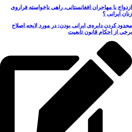
ازدواج با مهاجران افغانستانی، راهی ناخواسته فراروی
زنان ایرانی ؟
محدود کردن دایره‌ی ایرانی بودن: در مورد لایحه اصلاح
برخی از احکام قانون تابعیت