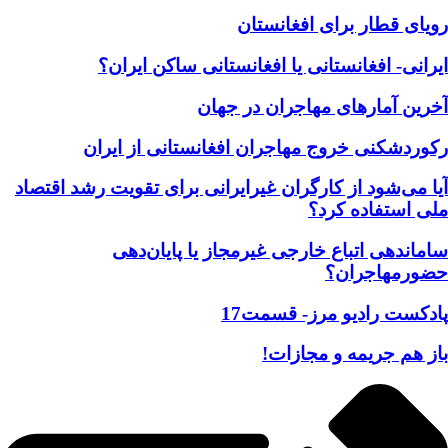
رویای قطار برای افغانستان
ايرانی- افغانستانی يا افغانستانی ساكن ايران؟
آخرین آمارهای مهاجران در جهان
رکوردشکنی خروج مهاجران افغانستانی از ایران
آيا می‌شود از كارگران غيرايرانی برای تقويت رشد اقتصاد
ملی استفاده كرد؟
ساماندهی اتباع خارجی غيرمجاز يا پايان‌‌دهی
حضورمهاجران؟
پادکست رادیو مرز- قسمت17
باز هم جریمه و مجازات!