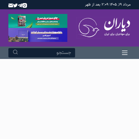
مرداد ۱۹, ۱۴۰۵ ۲:۰۹ بعد از ظهر
پ
ر
ش
ب
ه
م
ح
هیچ
ت
نتیجه
و
ای
ا