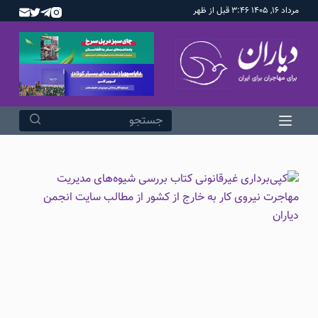
مرداد ۱۶, ۱۴۰۵ ۳:۴۶ قبل از ظهر
پ
ر
ش
ب
ه
م
ح
ت
و
ا