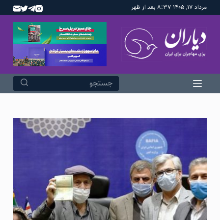
مرداد ۱۷, ۱۴۰۵ ۸:۳۷ بعد از ظهر
پ
ر
ش
ب
ه
م
ح
ت
و
ا