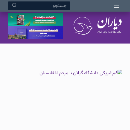
مرداد ۱۷, ۱۴۰۵ ۱:۳۹ بعد از ظهر
پ
ر
ش
ب
ه
م
ح
ت
و
ا