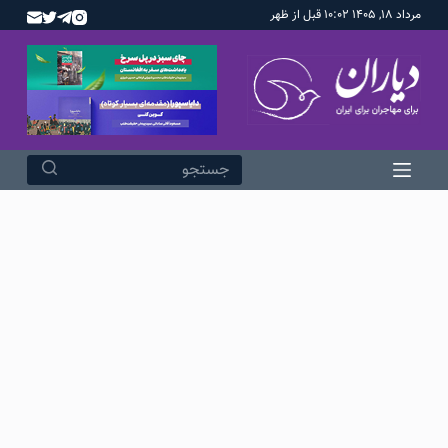
مرداد ۱۸, ۱۴۰۵ ۱۰:۰۲ قبل از ظهر
پ
ر
ش
ب
ه
م
ح
هیچ
ت
نتیجه
و
ای
ا