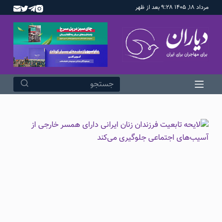
مرداد ۱۸, ۱۴۰۵ ۹:۲۸ بعد از ظهر
پ
ر
ش
ب
ه
م
ح
ت
و
ا