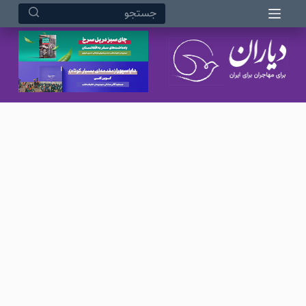
مرداد ۱۵, ۱۴۰۵ ۵:۵۱ بعد از ظهر
پ
ر
ش
ب
ه
م
ح
ت
و
ا