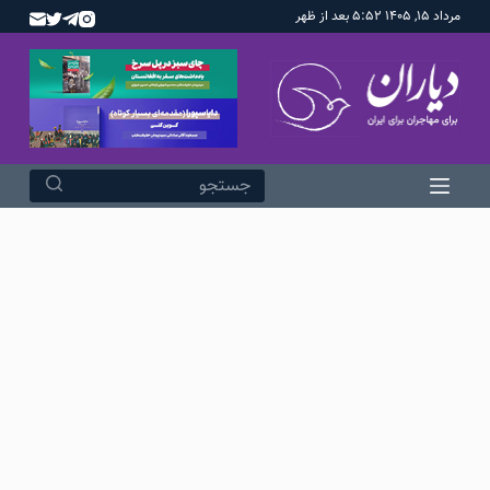
مرداد ۱۵, ۱۴۰۵ ۵:۵۲ بعد از ظهر
پ
ر
ش
ب
ه
م
ح
ت
و
ا