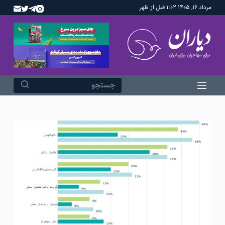
مرداد ۱۶, ۱۴۰۵ ۱:۰۲ قبل از ظهر
پ
ر
ش
ب
ه
م
ح
ت
و
ا