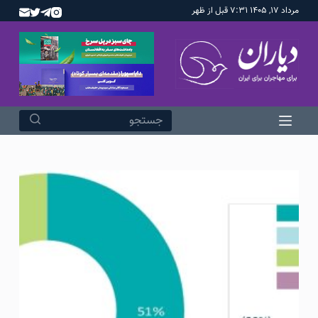
مرداد ۱۷, ۱۴۰۵ ۷:۳۱ قبل از ظهر
پ
ر
ش
ب
ه
م
ح
ت
و
ا