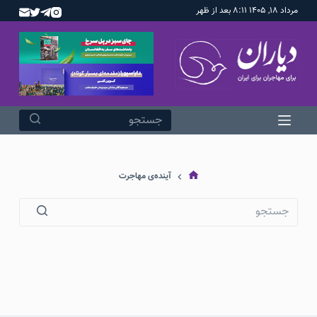
مرداد ۱۸, ۱۴۰۵ ۸:۱۱ بعد از ظهر
پ
ر
ش
ب
ه
م
ح
ت
و
آینده‌ی مهاجرت
ا