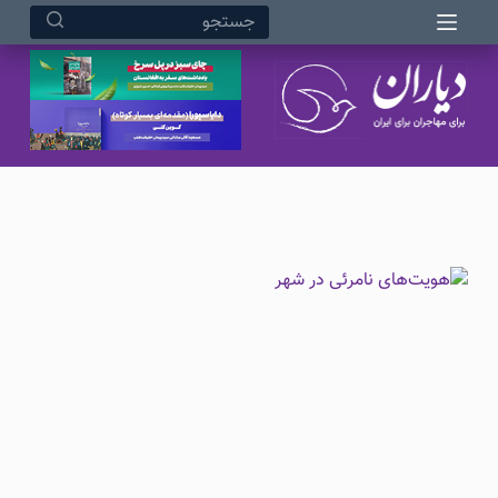
مرداد ۱۵, ۱۴۰۵ ۳:۲۶ بعد از ظهر
پ
ر
ش
ب
ه
م
ح
ت
و
ا